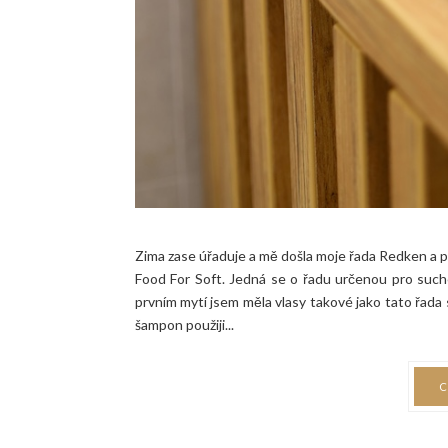
Zima zase úřaduje a mě došla moje řada Redken a př
Food For Soft. Jedná se o řadu určenou pro suché
prvním mytí jsem měla vlasy takové jako tato řada 
šampon použiji...
C