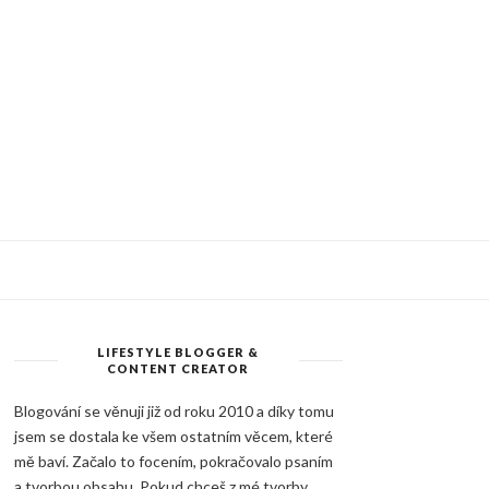
LIFESTYLE BLOGGER &
CONTENT CREATOR
Blogování se věnuji již od roku 2010 a díky tomu
jsem se dostala ke všem ostatním věcem, které
mě baví. Začalo to focením, pokračovalo psaním
a tvorbou obsahu. Pokud chceš z mé tvorby