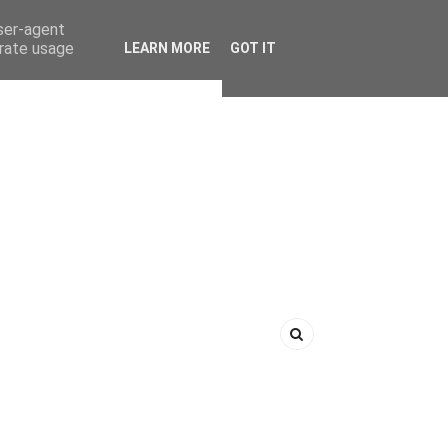
user-agent
erate usage
LEARN MORE
GOT IT