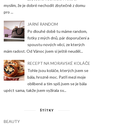
myslím, že je dobré nechodit zbytečně z domu
pro ...
JARNÍ RANDOM
Po dlouhé době tu máme random,
fotky z mých dnů, pár doporučení a
spoustu nových věcí, ze kterých
mám radost. Od Vánoc jsem si ještě neuděl...
RECEPT NA MORAVSKÉ KOLÁČE
Tohle jsou koláče, kterých jsem se
bála, hrozně moc. Patří mezi moje
oblíbené a tím spíš jsem se je bála
upéct sama, takže jsem vyžírala sv...
ŠTÍTKY
BEAUTY