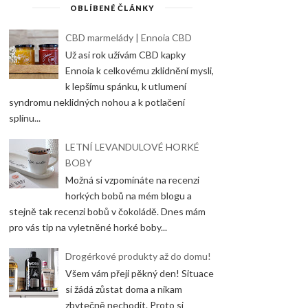
OBLÍBENÉ ČLÁNKY
CBD marmelády | Ennoia CBD
Už asi rok užívám CBD kapky
Ennoia k celkovému zklidnění mysli,
k lepšímu spánku, k utlumení
syndromu neklidných nohou a k potlačení
splínu...
LETNÍ LEVANDULOVÉ HORKÉ
BOBY
Možná si vzpomínáte na recenzi
horkých bobů na mém blogu a
stejně tak recenzi bobů v čokoládě. Dnes mám
pro vás tip na vyletněné horké boby...
Drogérkové produkty až do domu!
Všem vám přeji pěkný den! Situace
si žádá zůstat doma a nikam
zbytečně nechodit. Proto si