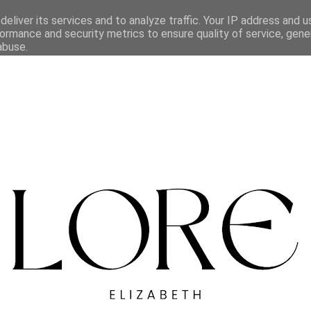
eliver its services and to analyze traffic. Your IP address and 
ormance and security metrics to ensure quality of service, gen
abuse.