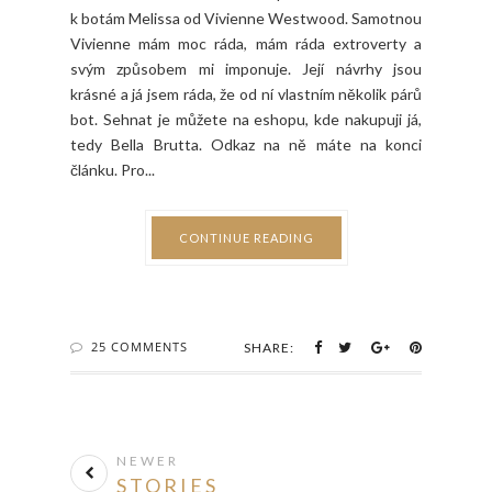
k botám Melissa od Vivienne Westwood. Samotnou
Vivienne mám moc ráda, mám ráda extroverty a
svým způsobem mi imponuje. Její návrhy jsou
krásné a já jsem ráda, že od ní vlastním několik párů
bot. Sehnat je můžete na eshopu, kde nakupuji já,
tedy Bella Brutta. Odkaz na ně máte na konci
článku. Pro...
CONTINUE READING
25 COMMENTS
SHARE:
NEWER
STORIES