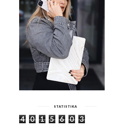
STATISTIKA
4
0
1
5
6
0
3