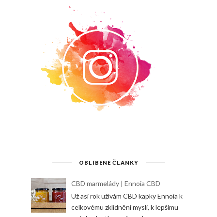
OBLÍBENÉ ČLÁNKY
CBD marmelády | Ennoia CBD
Už asi rok užívám CBD kapky Ennoia k
celkovému zklidnění mysli, k lepšímu