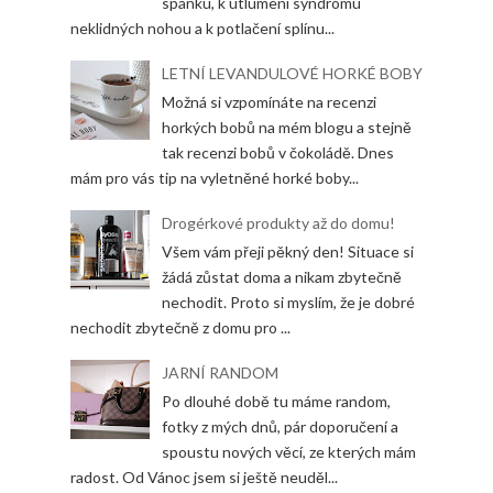
spánku, k utlumení syndromu
neklidných nohou a k potlačení splínu...
LETNÍ LEVANDULOVÉ HORKÉ BOBY
Možná si vzpomínáte na recenzi
horkých bobů na mém blogu a stejně
tak recenzi bobů v čokoládě. Dnes
mám pro vás tip na vyletněné horké boby...
Drogérkové produkty až do domu!
Všem vám přeji pěkný den! Situace si
žádá zůstat doma a nikam zbytečně
nechodit. Proto si myslím, že je dobré
nechodit zbytečně z domu pro ...
JARNÍ RANDOM
Po dlouhé době tu máme random,
fotky z mých dnů, pár doporučení a
spoustu nových věcí, ze kterých mám
radost. Od Vánoc jsem si ještě neuděl...