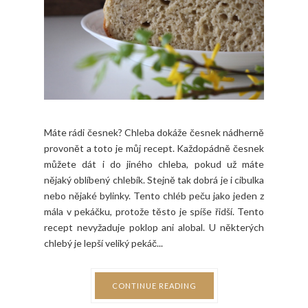
Máte rádi česnek? Chleba dokáže česnek nádherně
provonět a toto je můj recept. Každopádně česnek
můžete dát i do jiného chleba, pokud už máte
nějaký oblíbený chlebík. Stejně tak dobrá je i cibulka
nebo nějaké bylinky. Tento chléb peču jako jeden z
mála v pekáčku, protože těsto je spíše řidší. Tento
recept nevyžaduje poklop ani alobal. U některých
chlebý je lepší veliký pekáč...
CONTINUE READING