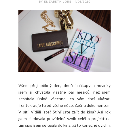
BY ELIZABETH LORE - 4/08/2020
Všem přeji pěkný den, dnešní nákupy a novinky
jsem si chystala vlastně pár měsíců, než jsem
sesbírala úplně všechno, co vám chci ukázat.
Tentokrát je tu od všeho něco. Začnu dokumentem
V síti. Viděli jste? Stihli jste zajít do kina? Asi rok
jsem sledovala pravidelně vznik celého projektu a
tím spíš jsem se těšila do kina, až to konečně uvidím.