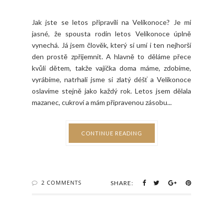
Jak jste se letos připravili na Velikonoce? Je mi
jasné, že spousta rodin letos Velikonoce úplně
vynechá. Já jsem člověk, který si umí i ten nejhorší
den prostě zpříjemnit. A hlavně to děláme přece
kvůli dětem, takže vajíčka doma máme, zdobíme,
vyrábíme, natrhali jsme si zlatý déšť a Velikonoce
oslavíme stejně jako každý rok. Letos jsem dělala
mazanec, cukroví a mám připravenou zásobu...
CONTINUE READING
2 COMMENTS
SHARE: