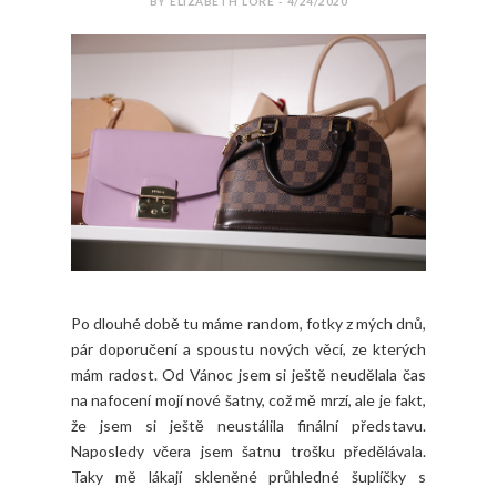
BY ELIZABETH LORE - 4/24/2020
Po dlouhé době tu máme random, fotky z mých dnů,
pár doporučení a spoustu nových věcí, ze kterých
mám radost. Od Vánoc jsem si ještě neudělala čas
na nafocení mojí nové šatny, což mě mrzí, ale je fakt,
že jsem si ještě neustálila finální představu.
Naposledy včera jsem šatnu trošku předělávala.
Taky mě lákají skleněné průhledné šuplíčky s