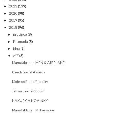
2021
(139)
►
2020
(98)
►
2019
(95)
►
2018
(96)
▼
prosince
(8)
►
listopadu
(5)
►
října
(9)
►
září
(8)
▼
Manufaktura - MEN & AIRPLANE
Czech Social Awards
Moje oblíbené řasenky
Jak na pěkné obočí?
NÁKUPY A NOVINKY
Manufaktura - Mrtvé moře