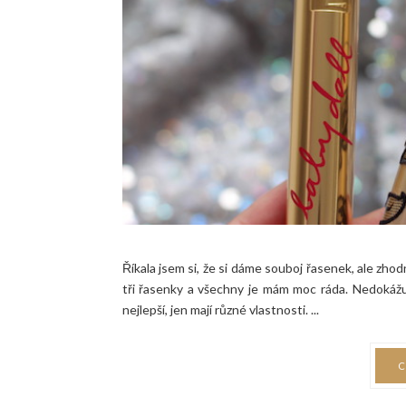
Říkala jsem si, že si dáme souboj řasenek, ale zhod
tři řasenky a všechny je mám moc ráda. Nedokážu 
nejlepší, jen mají různé vlastnosti. ...
C