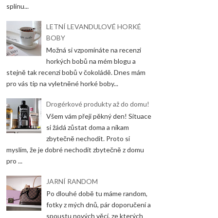
splínu...
LETNÍ LEVANDULOVÉ HORKÉ
BOBY
Možná si vzpomínáte na recenzi
horkých bobů na mém blogu a
stejně tak recenzi bobů v čokoládě. Dnes mám
pro vás tip na vyletněné horké boby...
Drogérkové produkty až do domu!
Všem vám přeji pěkný den! Situace
si žádá zůstat doma a nikam
zbytečně nechodit. Proto si
myslím, že je dobré nechodit zbytečně z domu
pro ...
JARNÍ RANDOM
Po dlouhé době tu máme random,
fotky z mých dnů, pár doporučení a
spoustu nových věcí, ze kterých