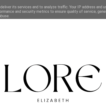
eliver its services and to analyze traffic. Your IP address and 
ormance and security metrics to ensure quality of service, gen
abuse.