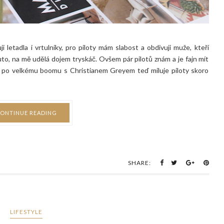
i letadla i vrtulníky, pro piloty mám slabost a obdivuji muže, kteří
to, na mě udělá dojem tryskáč. Ovšem pár pilotů znám a je fajn mít
že po velkému boomu s Christianem Greyem teď miluje piloty skoro
ONTINUE READING
SHARE:
LIFESTYLE