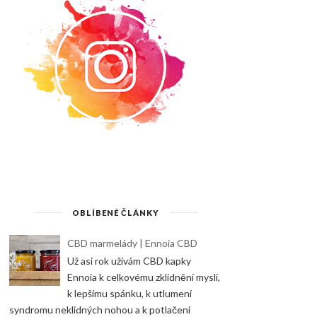
OBLÍBENÉ ČLÁNKY
CBD marmelády | Ennoia CBD
Už asi rok užívám CBD kapky
Ennoia k celkovému zklidnění mysli,
k lepšímu spánku, k utlumení
syndromu neklidných nohou a k potlačení