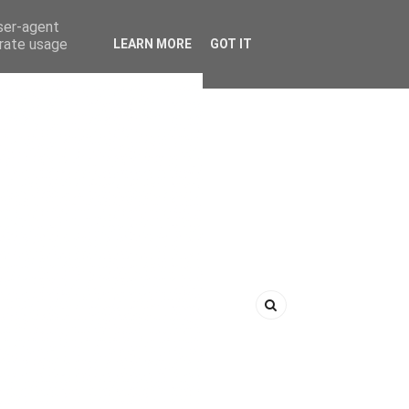
user-agent
erate usage
LEARN MORE
GOT IT