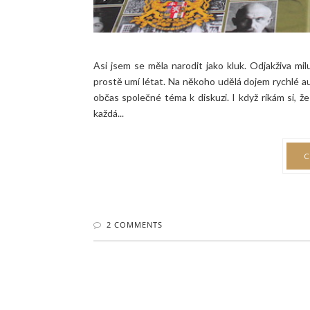
Asi jsem se měla narodit jako kluk. Odjakživa miluj
prostě umí létat. Na někoho udělá dojem rychlé au
občas společné téma k diskuzi. I když ríkám si, 
každá...
C
2 COMMENTS