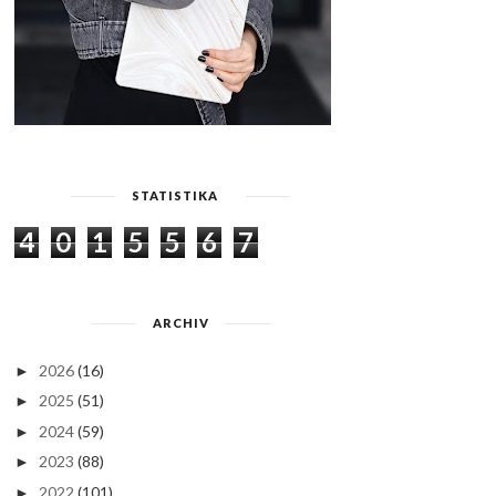
STATISTIKA
4
0
1
5
5
6
7
ARCHIV
2026
(16)
►
2025
(51)
►
2024
(59)
►
2023
(88)
►
2022
(101)
►