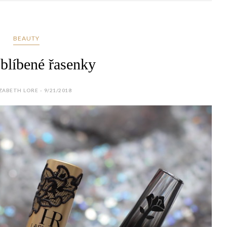
BEAUTY
blíbené řasenky
ZABETH LORE - 9/21/2018