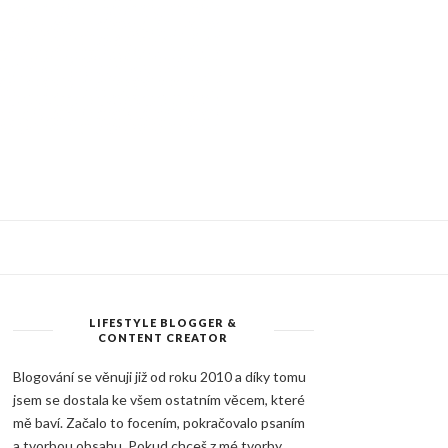
LIFESTYLE BLOGGER &
CONTENT CREATOR
Blogování se věnuji již od roku 2010 a díky tomu
jsem se dostala ke všem ostatním věcem, které
mě baví. Začalo to focením, pokračovalo psaním
a tvorbou obsahu. Pokud chceš z mé tvorby