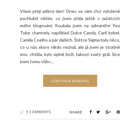
Všem přeji pěkný den! Dnes se vám chci vyloženě
pochlubit něčím, co jsem přála ještě v začátcích
mého blogování. Koukala jsem na zahraniční You
Tube channely, například Dulce Candy, Carli bybel,
Camila Coelho a pár dalších. Štětce Sigma byly něco,
co u nás skoro nikdo neznal, ale já jsem je strašně
moc chtěla, byly úplně boží, takový svatý grál. Sice
jsem tomu vůbc...
CONTINUE READING
3 COMMENTS
SHARE: