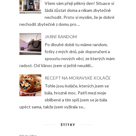
Všem vám přeji pěkný den! Situace si
žádá zůstat doma a nikam zbytečně
nechodit. Proto si myslím, že je dobré
nechodit zbytečně z domu pro ...
JARNÍ RANDOM
Po dlouhé době tu máme random,
fotky z mých dnů, pár doporučení a
spoustu nových věcí, ze kterých mám
radost. Od Vánoc jsem si ještě neuděl...
RECEPT NA MORAVSKÉ KOLÁČE
Tohle jsou koláče, kterých jsem se
bála, hrozně moc. Patří mezi moje
oblíbené a tím spíš jsem se je bála
upéct sama, takže jsem vyžírala sv...
ŠTÍTKY