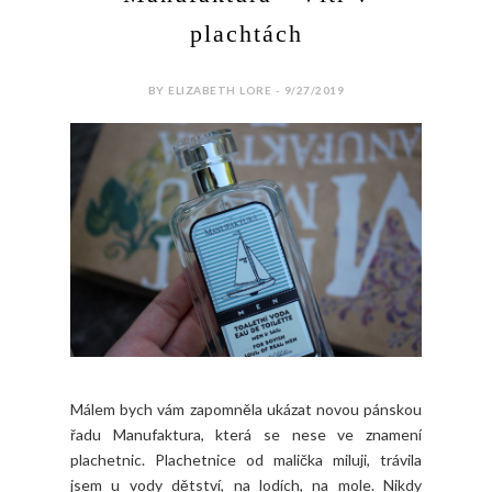
plachtách
BY ELIZABETH LORE - 9/27/2019
Málem bych vám zapomněla ukázat novou pánskou
řadu Manufaktura, která se nese ve znamení
plachetnic. Plachetnice od malička miluji, trávila
jsem u vody dětství, na lodích, na mole. Nikdy