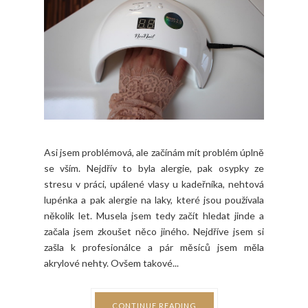
Asi jsem problémová, ale začínám mít problém úplně
se vším. Nejdřív to byla alergie, pak osypky ze
stresu v práci, upálené vlasy u kadeřníka, nehtová
lupénka a pak alergie na laky, které jsou používala
několik let. Musela jsem tedy začít hledat jinde a
začala jsem zkoušet něco jiného. Nejdříve jsem si
zašla k profesionálce a pár měsíců jsem měla
akrylové nehty. Ovšem takové...
CONTINUE READING