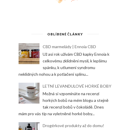
OBLÍBENÉ ČLÁNKY
CBD marmelády | Ennoia CBD
Už asi rok užívám CBD kapky Ennoia k
celkovému zklidnění mysli, k lepšímu
spánku, k utlumení syndromu
neklidných nohou a k potlačení splínu...
LETNÍ LEVANDULOVÉ HORKÉ BOBY
Možná si vzpomínáte na recenzi
horkých bobů na mém blogu a stejně
tak recenzi bobů v čokoládě. Dnes
mám pro vás tip na vyletněné horké boby...
Drogérkové produkty až do domu!