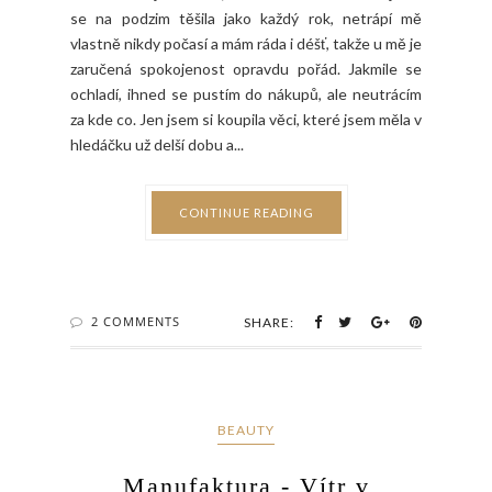
se na podzim těšila jako každý rok, netrápí mě
vlastně nikdy počasí a mám ráda i déšť, takže u mě je
zaručená spokojenost opravdu pořád. Jakmile se
ochladí, ihned se pustím do nákupů, ale neutrácím
za kde co. Jen jsem si koupila věci, které jsem měla v
hledáčku už delší dobu a...
CONTINUE READING
2 COMMENTS
SHARE:
BEAUTY
Manufaktura - Vítr v