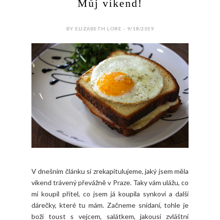
Můj víkend!
BY ELIZABETH LORE - 9/18/2019
V dnešním článku si zrekapitulujeme, jaký jsem měla
víkend trávený převážně v Praze. Taky vám ulážu, co
mi koupil přítel, co jsem já koupila synkovi a další
dárečky, které tu mám. Začneme snídaní, tohle je
boží toust s vejcem, salátkem, jakousi zvláštní