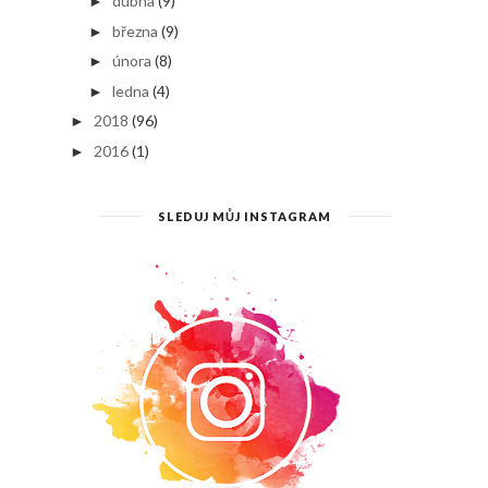
dubna
(9)
►
března
(9)
►
února
(8)
►
ledna
(4)
►
2018
(96)
►
2016
(1)
►
SLEDUJ MŮJ INSTAGRAM