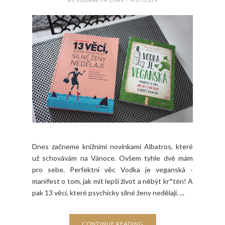
BY ELIZABETH LORE - 9/27/2019
Dnes začneme knižními novinkami Albatros, které
už schovávám na Vánoce. Ovšem tyhle dvě mám
pro sebe. Perfektní věc Vodka je veganská -
manifest o tom, jak mít lepší život a něbýt kr*tén! A
pak 13 věcí, které psychicky silné ženy nedělají. ...
CONTINUE READING