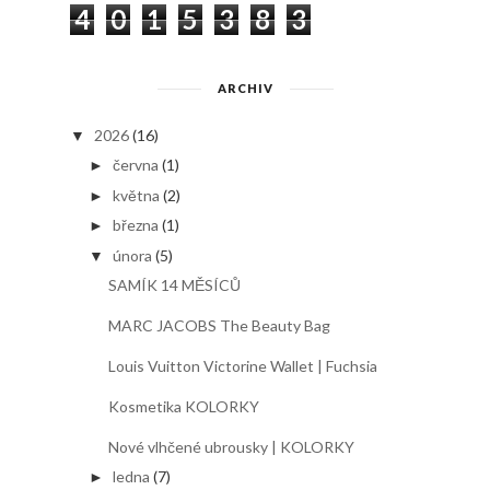
4
0
1
5
3
8
3
ARCHIV
2026
(16)
▼
června
(1)
►
května
(2)
►
března
(1)
►
února
(5)
▼
SAMÍK 14 MĚSÍCŮ
MARC JACOBS The Beauty Bag
Louis Vuitton Victorine Wallet | Fuchsia
Kosmetika KOLORKY
Nové vlhčené ubrousky | KOLORKY
ledna
(7)
►