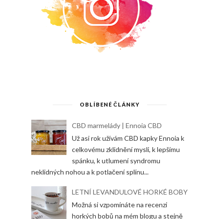
OBLÍBENÉ ČLÁNKY
CBD marmelády | Ennoia CBD
Už asi rok užívám CBD kapky Ennoia k
celkovému zklidnění mysli, k lepšímu
spánku, k utlumení syndromu
neklidných nohou a k potlačení splínu...
LETNÍ LEVANDULOVÉ HORKÉ BOBY
Možná si vzpomínáte na recenzi
horkých bobů na mém blogu a stejně