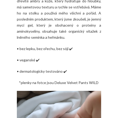
dřevité ambry a kůže, který hydratuje do hloubky,
má sametovou texturu a rychle se vstřebává. Máme
ho na stolku a používá mého všichni a pořád. A
posledním produktem, který jsme zkoušeli, je jemný
mycí gel, který je obohacený o proteiny a
aminokyseliny, obsahuje také organický vítažek z
lněného semínka a heřmánku.
• bez lepku, bez ořechu, bez sóji ✔️
• veganské ✔️
• dermatologicky testováno ✔️
*plenky na fotce jsou Deluxe Velvet Pants WILD