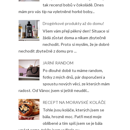
tak recenzi bobů v čokoládě. Dnes
mám pro vás tip na vyletněné horké boby...
Drogérkové produkty až do domu!
Všem vám přeji pěkný den! Situace si
žádá zůstat doma a nikam zbytečně
nechodit. Proto si myslím, že je dobré
nechodit zbytečně z domu pro ...
JARNÍ RANDOM
Po dlouhé době tu máme random,
fotky z mých dnů, pár doporučení a
spoustu nových věcí, ze kterých mám
radost. Od Vánoc jsem si ještě neuděl...
RECEPT NA MORAVSKÉ KOLÁČE
Tohle jsou koláče, kterých jsem se
bála, hrozně moc. Patří mezi moje
oblíbené a tím spíš jsem se je bála
upéct sama, takže jsem vyžírala sv...