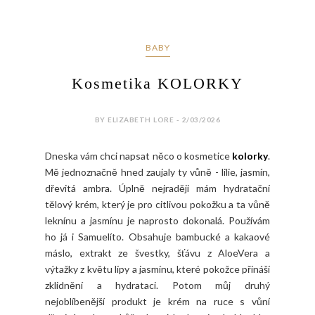
BABY
Kosmetika KOLORKY
BY ELIZABETH LORE - 2/03/2026
Dneska vám chci napsat něco o kosmetice
kolorky
.
Mě jednoznačně hned zaujaly ty vůně - lilie, jasmín,
dřevitá ambra. Úplně nejraději mám hydratační
tělový krém, který je pro citlivou pokožku a ta vůně
leknínu a jasmínu je naprosto dokonalá. Používám
ho já i Samuelíto. Obsahuje bambucké a kakaové
máslo, extrakt ze švestky, šťávu z AloeVera a
výtažky z květu lípy a jasmínu, které pokožce přináší
zklidnění a hydrataci. Potom můj druhý
nejoblíbenější produkt je krém na ruce s vůní