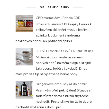
OBLÍBENÉ ČLÁNKY
CBD marmelády | Ennoia CBD
Už asi rok užívám CBD kapky Ennoia k
celkovému zklidnění mysli, k lepšímu
spánku, k utlumení syndromu
neklidných nohou a k potlačení splínu...
LETNÍ LEVANDULOVÉ HORKÉ BOBY
Možná si vzpomínáte na recenzi
horkých bobů na mém blogu a stejně
tak recenzi bobů v čokoládě. Dnes
mám pro vás tip na vyletněné horké boby...
Drogérkové produkty až do domu!
Všem vám přeji pěkný den! Situace si
žádá zůstat doma a nikam zbytečně
nechodit. Proto si myslím, že je dobré
nechodit zbytečně z domu pro ...