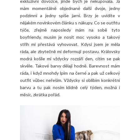
exkluzivní dovozce, jinde bych je nekupovala. Já
mám momentálně objednané další dvoje, jedny
podzimní a jedny spíše jarní. Brzy je uvidíte v
nějakém novinkovém článku s nákupy. Co se outfitu
týče, zřejmě naposledy mám na sobě tyto
boyfriendy, musím je nosit moc vysoko a takový
střih mi přestává vyhovovat. Kdysi jsem je měla
ráda, ale zbytečně mi deformují postavu. Královsky
modrá košile mi vždycky rozzáří den, cítím se pak
skvěle. Takové barvy dělají hodně. Barevnost mám
ráda, i když mnohdy lpím na černé a pak už celkový
outfit vůbec neřeším. Vždycky si oblíbím konkrétní
barvu a tu pak nosím klidně celý týden, možná i
měsíc, zkrátka pořád.