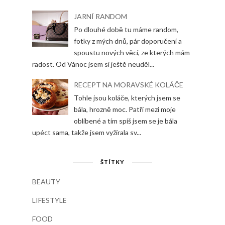
JARNÍ RANDOM
Po dlouhé době tu máme random,
fotky z mých dnů, pár doporučení a
spoustu nových věcí, ze kterých mám
radost. Od Vánoc jsem si ještě neuděl...
RECEPT NA MORAVSKÉ KOLÁČE
Tohle jsou koláče, kterých jsem se
bála, hrozně moc. Patří mezi moje
oblíbené a tím spíš jsem se je bála
upéct sama, takže jsem vyžírala sv...
ŠTÍTKY
BEAUTY
LIFESTYLE
FOOD