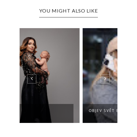
YOU MIGHT ALSO LIKE
„VĚŘ
OBJEV SVĚT BURGY!
JSOU 