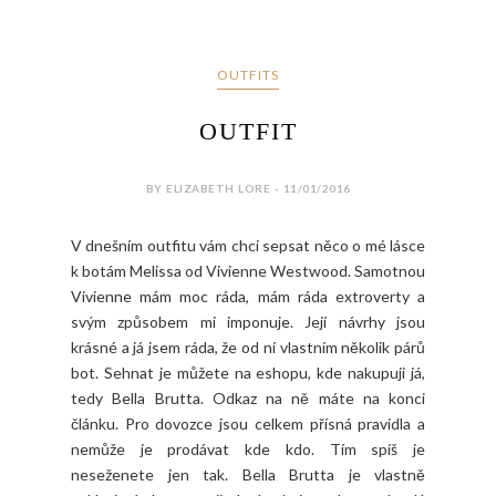
OUTFITS
OUTFIT
BY ELIZABETH LORE - 11/01/2016
V dnešním outfitu vám chci sepsat něco o mé lásce
k botám Melissa od Vivienne Westwood. Samotnou
Vivienne mám moc ráda, mám ráda extroverty a
svým způsobem mi imponuje. Její návrhy jsou
krásné a já jsem ráda, že od ní vlastním několik párů
bot. Sehnat je můžete na eshopu, kde nakupuji já,
tedy Bella Brutta. Odkaz na ně máte na konci
článku. Pro dovozce jsou celkem přísná pravidla a
nemůže je prodávat kde kdo. Tím spíš je
neseženete jen tak. Bella Brutta je vlastně