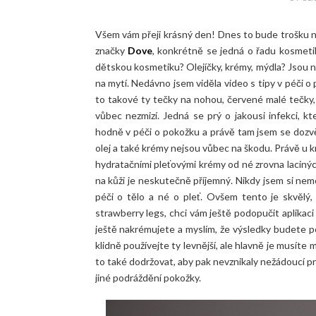
Všem vám přeji krásný den! Dnes to bude trošku ne
značky
Dove
, konkrétně se jedná o řadu kosmeti
dětskou kosmetiku? Olejíčky, krémy, mýdla? Jsou n
na mytí. Nedávno jsem viděla video s tipy v péči o
to takové ty tečky na nohou, červené malé tečky, v
vůbec nezmizí. Jedná se prý o jakousi infekci, 
hodně v péči o pokožku a právě tam jsem se dozvě
olej a také krémy nejsou vůbec na škodu. Právě u k
hydratačními pleťovými krémy od né zrovna laciný
na kůži je neskutečně příjemný. Nikdy jsem si nemo
péči o tělo a né o pleť. Ovšem tento je skvělý, m
strawberry legs, chci vám ještě podopučit aplikaci
ještě nakrémujete a myslím, že výsledky budete poz
klidně používejte ty levnější, ale hlavně je musíte
to také dodržovat, aby pak nevznikaly nežádoucí pro
jiné podráždění pokožky.