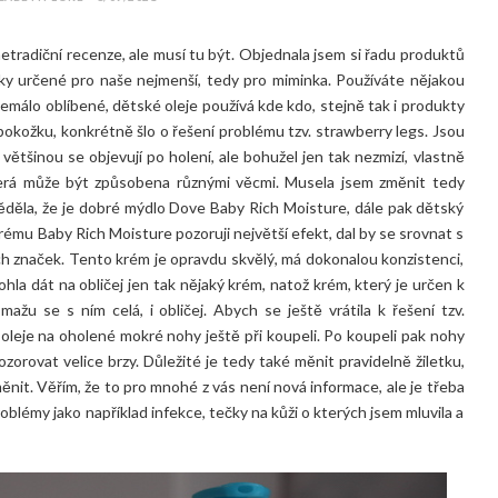
tradiční recenze, ale musí tu být. Objednala jsem si řadu produktů
ky určené pro naše nejmenší, tedy pro miminka. Používáte nějakou
emálo oblíbené, dětské oleje používá kde kdo, stejně tak i produkty
 pokožku, konkrétně šlo o řešení problému tzv. strawberry legs. Jsou
ětšinou se objevují po holení, ale bohužel jen tak nezmizí, vlastně
která může být způsobena různými věcmi. Musela jsem změnit tedy
děla, že je dobré mýdlo Dove Baby Rich Moisture, dále pak dětský
rému Baby Rich Moisture pozoruji největší efekt, dal by se srovnat s
ch značek. Tento krém je opravdu skvělý, má dokonalou konzistenci,
hla dát na obličej jen tak nějaký krém, natož krém, který je určen k
ažu se s ním celá, i obličej. Abych se ještě vrátila k řešení tzv.
 oleje na oholené mokré nohy ještě při koupeli. Po koupeli pak nohy
orovat velice brzy. Důležité je tedy také měnit pravidelně žiletku,
 měnit. Věřím, že to pro mnohé z vás není nová informace, ale je třeba
blémy jako například infekce, tečky na kůži o kterých jsem mluvila a