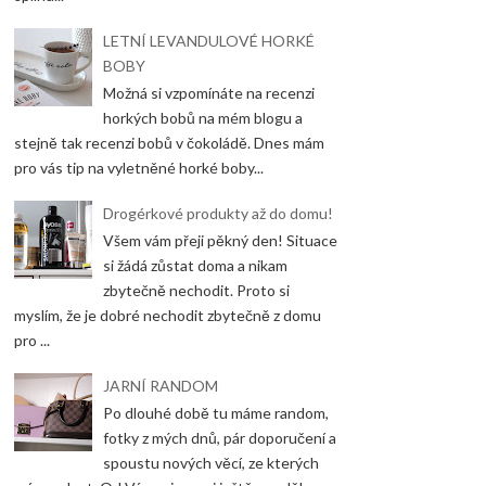
LETNÍ LEVANDULOVÉ HORKÉ
BOBY
Možná si vzpomínáte na recenzi
horkých bobů na mém blogu a
stejně tak recenzi bobů v čokoládě. Dnes mám
pro vás tip na vyletněné horké boby...
Drogérkové produkty až do domu!
Všem vám přeji pěkný den! Situace
si žádá zůstat doma a nikam
zbytečně nechodit. Proto si
myslím, že je dobré nechodit zbytečně z domu
pro ...
JARNÍ RANDOM
Po dlouhé době tu máme random,
fotky z mých dnů, pár doporučení a
spoustu nových věcí, ze kterých