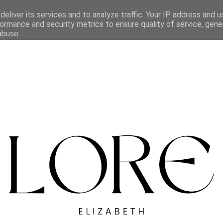
eliver its services and to analyze traffic. Your IP address and 
ormance and security metrics to ensure quality of service, gen
abuse.