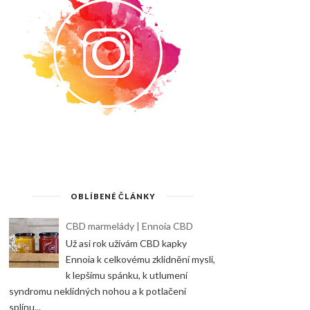
OBLÍBENÉ ČLÁNKY
CBD marmelády | Ennoia CBD
Už asi rok užívám CBD kapky
Ennoia k celkovému zklidnění mysli,
k lepšímu spánku, k utlumení
syndromu neklidných nohou a k potlačení
splínu...