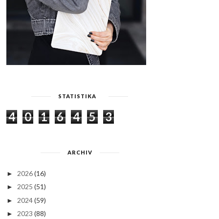
STATISTIKA
4
0
1
6
4
5
3
ARCHIV
2026
(16)
►
2025
(51)
►
2024
(59)
►
2023
(88)
►