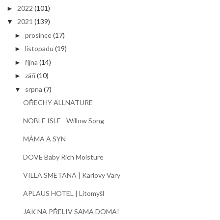
2022
(101)
►
2021
(139)
▼
prosince
(17)
►
listopadu
(19)
►
října
(14)
►
září
(10)
►
srpna
(7)
▼
OŘECHY ALLNATURE
NOBLE ISLE - Willow Song
MÁMA A SYN
DOVE Baby Rich Moisture
VILLA SMETANA | Karlovy Vary
APLAUS HOTEL | Litomyšl
JAK NA PŘELIV SAMA DOMA!