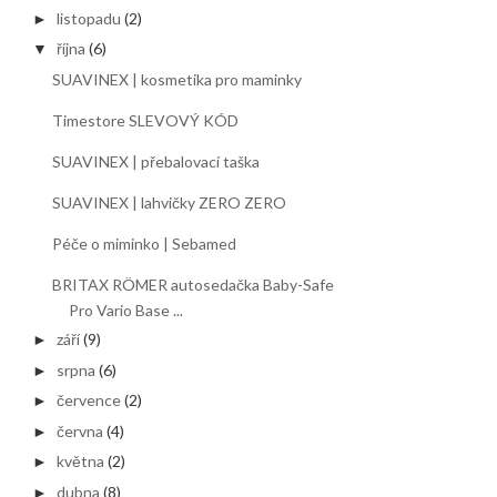
listopadu
(2)
►
října
(6)
▼
SUAVINEX | kosmetika pro maminky
Timestore SLEVOVÝ KÓD
SUAVINEX | přebalovací taška
SUAVINEX | lahvičky ZERO ZERO
Péče o miminko | Sebamed
BRITAX RÖMER autosedačka Baby-Safe
Pro Vario Base ...
září
(9)
►
srpna
(6)
►
července
(2)
►
června
(4)
►
května
(2)
►
dubna
(8)
►