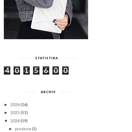
STATISTIKA
4
0
1
5
6
0
0
ARCHIV
2026
(16)
►
2025
(51)
►
2024
(59)
▼
prosince
(1)
►