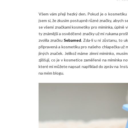
Všem vám přeji hezký den. Pokud je o kosmetiku p
jsem si, že zkusím postupně různé značky, abych s
se všemi značkami kosmetiky pro miminka, úplně vš
ty známější a osvědčené značky už mi rukama prošly
zvolila značku
Sebamed
. Zda-li u ní zůstanu, to
připravená a kosmetiku pro našeho chlapečka už m
jiných značek. Jelikož máme zimní miminko, musím
zjišťuji, co je v kosmetice zaměřené na miminka no
které mi můžete napsat například do zpráv na Ins
na mém blogu.