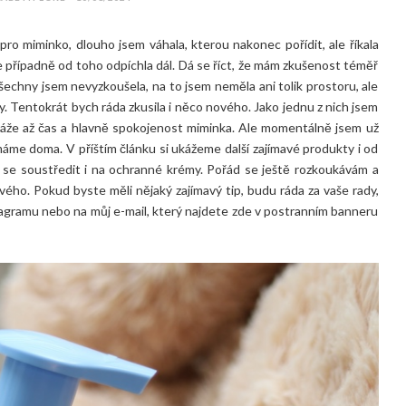
ro miminko, dlouho jsem váhala, kterou nakonec pořídit, ale říkala
e případně od toho odpíchla dál. Dá se říct, že mám zkušenost téměř
echny jsem nevyzkoušela, na to jsem neměla ani tolik prostoru, ale
. Tentokrát bych ráda zkusila i něco nového. Jako jednu z nich jsem
 ukáže až čas a hlavně spokojenost miminka. Ale momentálně jsem už
áme doma. V příštím článku si ukážeme další zajímavé produkty i od
 se soustředit i na ochranné krémy. Pořád se ještě rozkoukávám a
vého. Pokud byste měli nějaký zajímavý tip, budu ráda za vaše rady,
tagramu nebo na můj e-mail, který najdete zde v postranním banneru