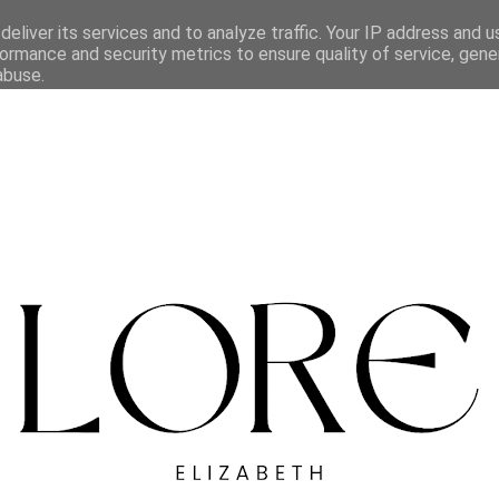
eliver its services and to analyze traffic. Your IP address and 
ormance and security metrics to ensure quality of service, gen
abuse.