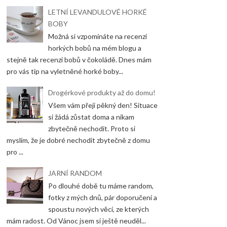
LETNÍ LEVANDULOVÉ HORKÉ
BOBY
Možná si vzpomínáte na recenzi
horkých bobů na mém blogu a
stejně tak recenzi bobů v čokoládě. Dnes mám
pro vás tip na vyletněné horké boby...
Drogérkové produkty až do domu!
Všem vám přeji pěkný den! Situace
si žádá zůstat doma a nikam
zbytečně nechodit. Proto si
myslím, že je dobré nechodit zbytečně z domu
pro ...
JARNÍ RANDOM
Po dlouhé době tu máme random,
fotky z mých dnů, pár doporučení a
spoustu nových věcí, ze kterých
mám radost. Od Vánoc jsem si ještě neuděl...