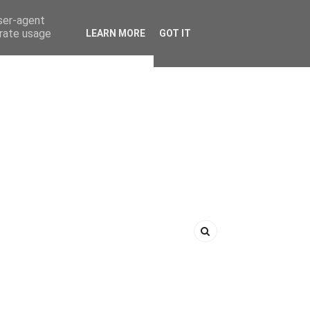
user-agent
erate usage
LEARN MORE
GOT IT