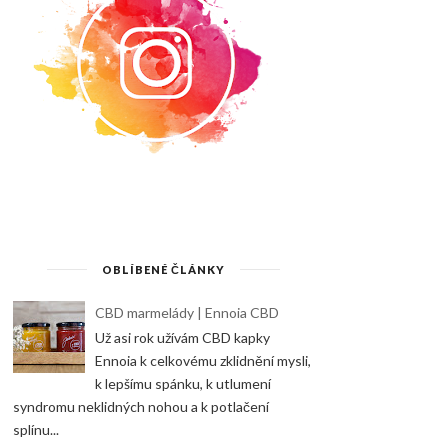
OBLÍBENÉ ČLÁNKY
CBD marmelády | Ennoia CBD
Už asi rok užívám CBD kapky
Ennoia k celkovému zklidnění mysli,
k lepšímu spánku, k utlumení
syndromu neklidných nohou a k potlačení
splínu...