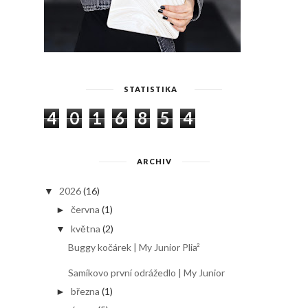
STATISTIKA
4
0
1
6
8
5
4
ARCHIV
2026
(16)
▼
června
(1)
►
května
(2)
▼
Buggy kočárek | My Junior Plia²
Samíkovo první odrážedlo | My Junior
března
(1)
►