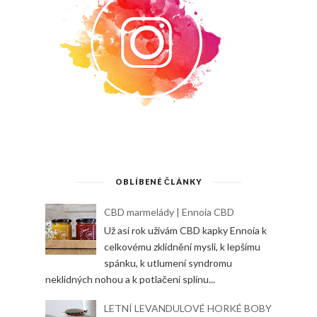
OBLÍBENÉ ČLÁNKY
CBD marmelády | Ennoia CBD
Už asi rok užívám CBD kapky Ennoia k
celkovému zklidnění mysli, k lepšímu
spánku, k utlumení syndromu
neklidných nohou a k potlačení splínu...
LETNÍ LEVANDULOVÉ HORKÉ BOBY