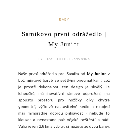
BABY
Samíkovo první odrážedlo |
My Junior
BY ELIZABETH LORE - 5/22/2026
Naše první odrážedlo pro Samíka od
My Junior
v
boží mintové barvě se světlými pneumatikami, což
je prostě dokonalost, ten design je skvělý. Je
lehoučké, má inovativní rámové odpružení, ma
spoustu prostoru pro nožičky díky chytré
geometrii, výškově nastavitelné sedlo a rukojeti
mají mimořádně dobrou přilnavost - nebude to
klouzat a nenastane pak nějaké neštěstí a pád!
Váha je jen 2.8 kg a vybrat si můžete ze dvou barev.