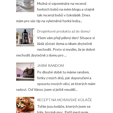
Možná si vzpomínáte na recenzi
horkých bobů na mém blogu a stejně
tak recenzi bobů v čokoládě. Dnes
mám pro vás tip na vyletněné horké boby...
Drogérkové produkty až do domu!
Všem vám přeji pěkný den! Situace si
žádá zůstat doma a nikam zbytečně
nechodit. Proto si myslím, že je dobré
nechodit zbytečně z domu pro ...
JARNÍ RANDOM
Po dlouhé době tu máme random,
fotky z mých dnů, pár doporučení a
spoustu nových věcí, ze kterých mám
radost. Od Vánoc jsem si ještě neuděl...
RECEPT NA MORAVSKÉ KOLÁČE
Tohle jsou koláče, kterých jsem se
bála, hrozně moc. Patří mezi moje