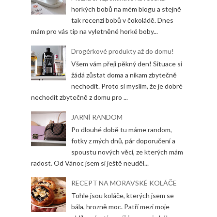
horkých bobů na mém blogu a stejně
tak recenzi bobů v čokoládě. Dnes
mám pro vás tip na vyletněné horké boby...
Drogérkové produkty až do domu!
Všem vám přeji pěkný den! Situace si
žádá zůstat doma a nikam zbytečně
nechodit. Proto si myslím, že je dobré
nechodit zbytečně z domu pro ...
JARNÍ RANDOM
Po dlouhé době tu máme random,
fotky z mých dnů, pár doporučení a
spoustu nových věcí, ze kterých mám
radost. Od Vánoc jsem si ještě neuděl...
RECEPT NA MORAVSKÉ KOLÁČE
Tohle jsou koláče, kterých jsem se
bála, hrozně moc. Patří mezi moje