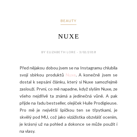
BEAUTY
NUXE
BY ELIZABETH LORE - 3/02/2018
Před nějakou dobou jsem se na Instagramu chlubila
svojí sbírkou produktů
Nuxe
. A konečně jsem se
dostal k sepsání článku, který si Nuxe samozřejmě
zaslouží. První, co mě napadne, když slyším Nuxe, ze
všeho nejdřívě ta známá a jedinečná vůně. A pak
příjde na řadu bestseller, olejíček Huile Prodigieuse.
Pro mě je největší špičkou ten se třpytkami, je
skvělý pod MU, což jako vizážistka obzvlášť ocením,
je krásný už na pohled a dokonce se může použít i
na vlasy.