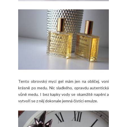
Tento obrovský mycí gel mám jen na obličej, voní
krásně po medu. Nic sladkého, opravdu autentická
vůně medu. I bez kapky vody se okamžitě napění a
vytvoří se z něj dokonale jemná čistící emulze.