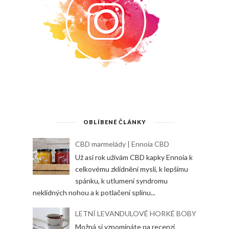
OBLÍBENÉ ČLÁNKY
CBD marmelády | Ennoia CBD
Už asi rok užívám CBD kapky Ennoia k
celkovému zklidnění mysli, k lepšímu
spánku, k utlumení syndromu
neklidných nohou a k potlačení splínu...
LETNÍ LEVANDULOVÉ HORKÉ BOBY
Možná si vzpomínáte na recenzi