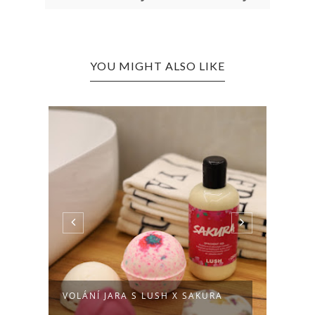
YOU MIGHT ALSO LIKE
L'OR
VOLÁNÍ JARA S LUSH X SAKURA
BOOS