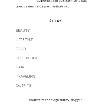
oblíbené a tím spíš jsem se je bála
upéct sama, takže jsem vyžírala sv...
ŠTÍTKY
BEAUTY
LIFESTYLE
FOOD
DESIGN IDEAS
HAIR
TRAVELING
OUTFITS
Používá technologii služby
Blogger
.