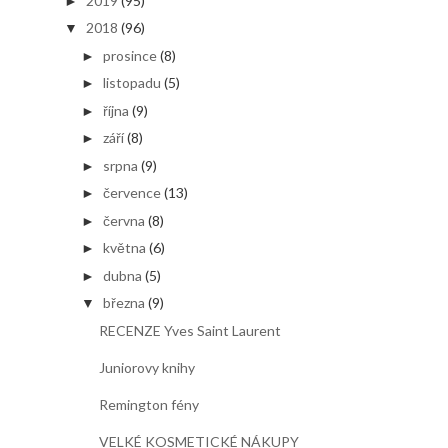
2019
(95)
►
2018
(96)
▼
prosince
(8)
►
listopadu
(5)
►
října
(9)
►
září
(8)
►
srpna
(9)
►
července
(13)
►
června
(8)
►
května
(6)
►
dubna
(5)
►
března
(9)
▼
RECENZE Yves Saint Laurent
Juniorovy knihy
Remington fény
VELKÉ KOSMETICKÉ NÁKUPY