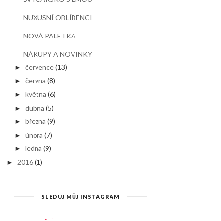
NUXUSNÍ OBLÍBENCI
NOVÁ PALETKA
NÁKUPY A NOVINKY
července
(13)
►
června
(8)
►
května
(6)
►
dubna
(5)
►
března
(9)
►
února
(7)
►
ledna
(9)
►
2016
(1)
►
SLEDUJ MŮJ INSTAGRAM