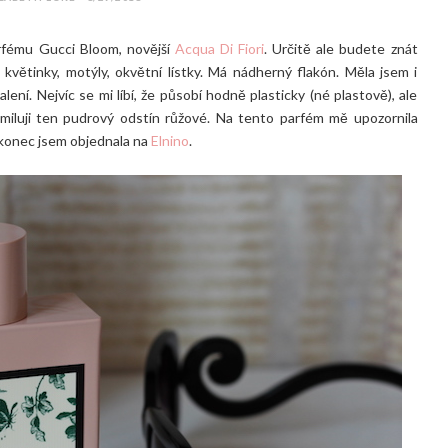
rfému Gucci Bloom, novější
Acqua Di Fiori
. Určitě ale budete znát
větinky, motýly, okvětní lístky. Má nádherný flakón. Měla jsem i
ní. Nejvíc se mi líbí, že působí hodně plasticky (né plastově), ale
miluji ten pudrový odstín růžové. Na tento parfém mě upozornila
akonec jsem objednala na
Elnino
.