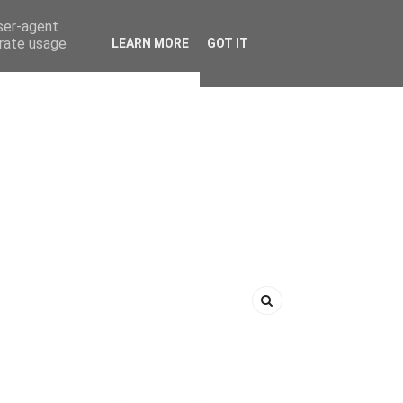
user-agent
erate usage
LEARN MORE
GOT IT