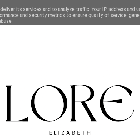
eliver its services and to analyze traffic. Your IP address and 
ormance and security metrics to ensure quality of service, gen
abuse.