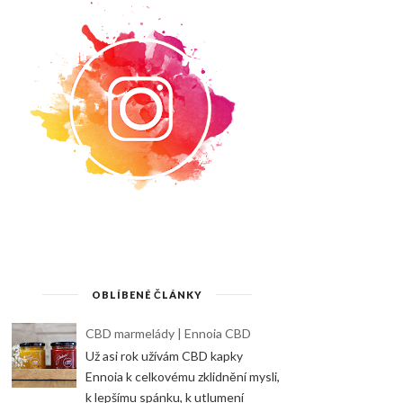
OBLÍBENÉ ČLÁNKY
CBD marmelády | Ennoia CBD
Už asi rok užívám CBD kapky
Ennoia k celkovému zklidnění mysli,
k lepšímu spánku, k utlumení