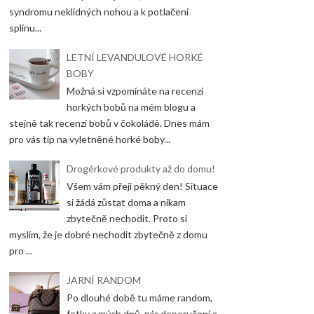
syndromu neklidných nohou a k potlačení
splínu...
LETNÍ LEVANDULOVÉ HORKÉ
BOBY
Možná si vzpomínáte na recenzi
horkých bobů na mém blogu a
stejně tak recenzi bobů v čokoládě. Dnes mám
pro vás tip na vyletněné horké boby...
Drogérkové produkty až do domu!
Všem vám přeji pěkný den! Situace
si žádá zůstat doma a nikam
zbytečně nechodit. Proto si
myslím, že je dobré nechodit zbytečně z domu
pro ...
JARNÍ RANDOM
Po dlouhé době tu máme random,
fotky z mých dnů, pár doporučení a