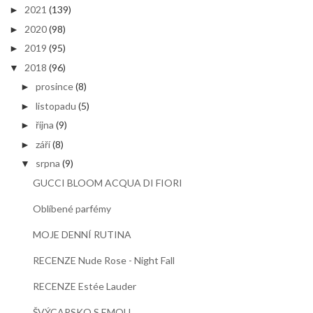
2021
(139)
►
2020
(98)
►
2019
(95)
►
2018
(96)
▼
prosince
(8)
►
listopadu
(5)
►
října
(9)
►
září
(8)
►
srpna
(9)
▼
GUCCI BLOOM ACQUA DI FIORI
Oblíbené parfémy
MOJE DENNÍ RUTINA
RECENZE Nude Rose - Night Fall
RECENZE Estée Lauder
ŠVÝCARSKO S EMOU