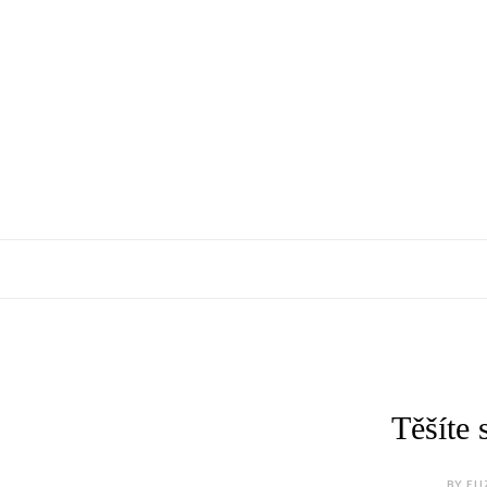
Těšíte 
BY ELI