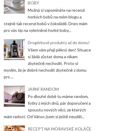
BOBY
Možná si vzpomínáte na recenzi
horkých bobů na mém blogu a
stejně tak recenzi bobů v čokoládě. Dnes mám
pro vás tip na vyletněné horké boby...
Drogérkové produkty až do domu!
Všem vám přeji pěkný den! Situace
si žádá zůstat doma a nikam
zbytečně nechodit. Proto si
myslím, že je dobré nechodit zbytečně z domu
pro ...
JARNÍ RANDOM
Po dlouhé době tu máme random,
fotky z mých dnů, pár doporučení a
spoustu nových věcí, ze kterých
mám radost. Od Vánoc jsem si ještě neuděl...
RECEPT NA MORAVSKÉ KOLÁČE