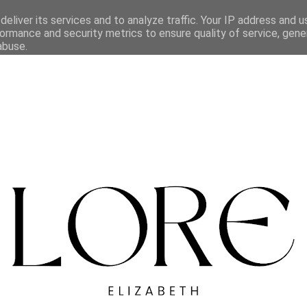
eliver its services and to analyze traffic. Your IP address and 
ormance and security metrics to ensure quality of service, gen
abuse.