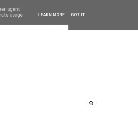
user-agent
erate usage
LEARN MORE
GOT IT