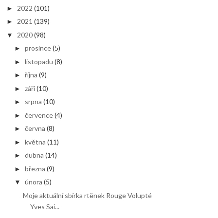
2022
(101)
►
2021
(139)
►
2020
(98)
▼
prosince
(5)
►
listopadu
(8)
►
října
(9)
►
září
(10)
►
srpna
(10)
►
července
(4)
►
června
(8)
►
května
(11)
►
dubna
(14)
►
března
(9)
►
února
(5)
▼
Moje aktuální sbírka rtěnek Rouge Volupté
Yves Sai...