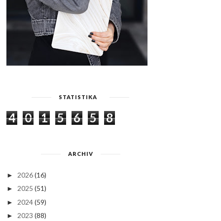
STATISTIKA
4
0
1
5
6
5
8
ARCHIV
2026
(16)
►
2025
(51)
►
2024
(59)
►
2023
(88)
►