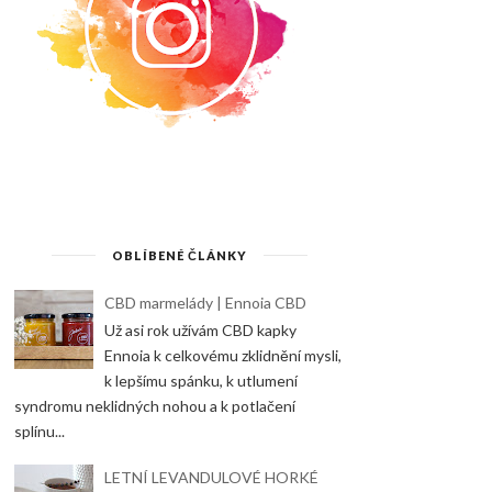
OBLÍBENÉ ČLÁNKY
CBD marmelády | Ennoia CBD
Už asi rok užívám CBD kapky
Ennoia k celkovému zklidnění mysli,
k lepšímu spánku, k utlumení
syndromu neklidných nohou a k potlačení
splínu...
LETNÍ LEVANDULOVÉ HORKÉ