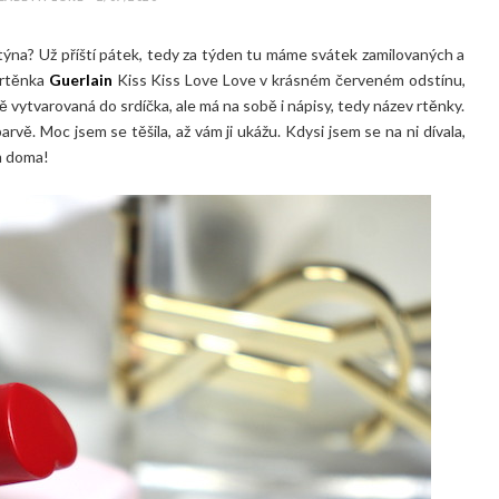
týna? Už příští pátek, tedy za týden tu máme svátek zamilovaných a
á rtěnka
Guerlain
Kiss Kiss Love Love v krásném červeném odstínu,
vytvarovaná do srdíčka, ale má na sobě i nápisy, tedy název rtěnky.
rvě. Moc jsem se těšila, až vám ji ukážu. Kdysi jsem se na ni dívala,
m doma!