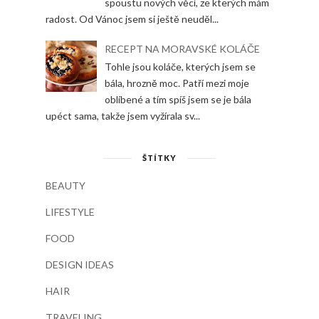
spoustu nových věcí, ze kterých mám
radost. Od Vánoc jsem si ještě neuděl...
RECEPT NA MORAVSKÉ KOLÁČE
Tohle jsou koláče, kterých jsem se
bála, hrozně moc. Patří mezi moje
oblíbené a tím spíš jsem se je bála
upéct sama, takže jsem vyžírala sv...
ŠTÍTKY
BEAUTY
LIFESTYLE
FOOD
DESIGN IDEAS
HAIR
TRAVELING