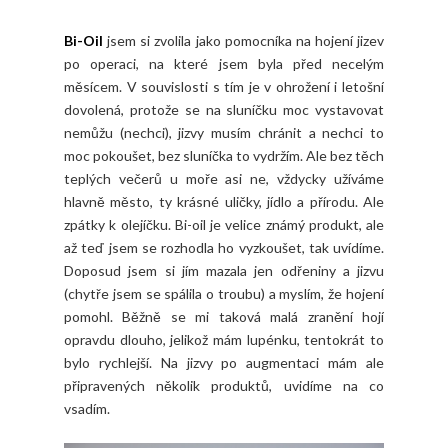
Bi-Oil
jsem si zvolila jako pomocníka na hojení jizev
po operaci, na které jsem byla před necelým
měsícem. V souvislosti s tím je v ohrožení i letošní
dovolená, protože se na sluníčku moc vystavovat
nemůžu (nechci), jizvy musím chránit a nechci to
moc pokoušet, bez sluníčka to vydržím. Ale bez těch
teplých večerů u moře asi ne, vždycky užíváme
hlavně město, ty krásné uličky, jídlo a přírodu. Ale
zpátky k olejíčku. Bi-oil je velice známý produkt, ale
až teď jsem se rozhodla ho vyzkoušet, tak uvídíme.
Doposud jsem si jím mazala jen odřeniny a jizvu
(chytře jsem se spálila o troubu) a myslím, že hojení
pomohl. Běžně se mi taková malá zranění hojí
opravdu dlouho, jelikož mám lupénku, tentokrát to
bylo rychlejší. Na jizvy po augmentaci mám ale
připravených několik produktů, uvidíme na co
vsadím.