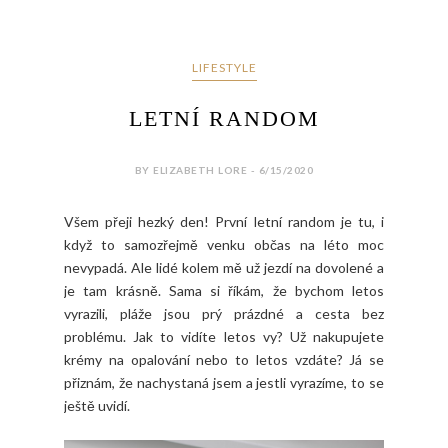
LIFESTYLE
LETNÍ RANDOM
BY ELIZABETH LORE - 6/15/2020
Všem přeji hezký den! První letní random je tu, i
když to samozřejmě venku občas na léto moc
nevypadá. Ale lidé kolem mě už jezdí na dovolené a
je tam krásně. Sama si říkám, že bychom letos
vyrazili, pláže jsou prý prázdné a cesta bez
problému. Jak to vidíte letos vy? Už nakupujete
krémy na opalování nebo to letos vzdáte? Já se
přiznám, že nachystaná jsem a jestli vyrazíme, to se
ještě uvidí.