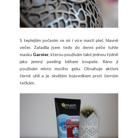
S teplejším počasím se mi i více mastí pleť, hlavně
večer. Zařadila jsem tedy do denní péče tuhle
masku
Garnier
, kterou používám také jednou týdně
jako jemný peeling během koupele. Ráno ji
použivám místo mycího gelu. Obsahuje aktivní
černé uhlí a je skvělým bojovníkem proti černým
tečkám.