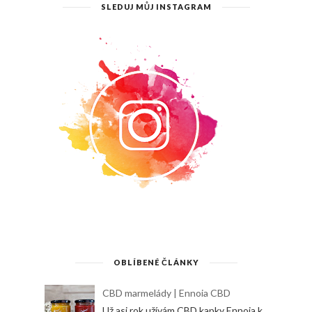
SLEDUJ MŮJ INSTAGRAM
OBLÍBENÉ ČLÁNKY
CBD marmelády | Ennoia CBD
Už asi rok užívám CBD kapky Ennoia k