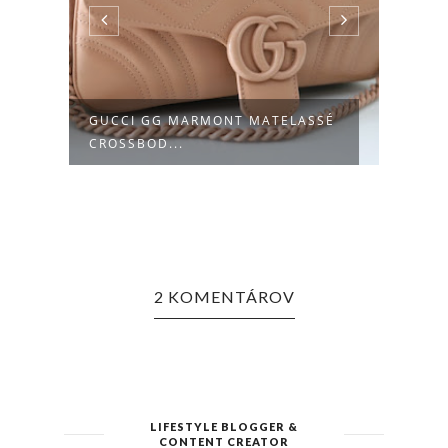
GUCCI GG MARMONT MATELASSÉ
MARC
CROSSBOD...
2 KOMENTÁROV
LIFESTYLE BLOGGER &
CONTENT CREATOR