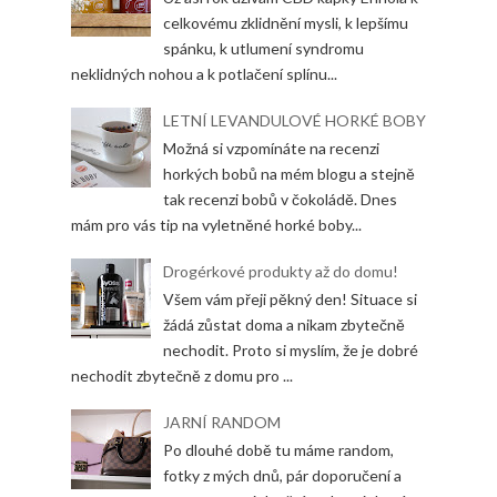
celkovému zklidnění mysli, k lepšímu
spánku, k utlumení syndromu
neklidných nohou a k potlačení splínu...
LETNÍ LEVANDULOVÉ HORKÉ BOBY
Možná si vzpomínáte na recenzi
horkých bobů na mém blogu a stejně
tak recenzi bobů v čokoládě. Dnes
mám pro vás tip na vyletněné horké boby...
Drogérkové produkty až do domu!
Všem vám přeji pěkný den! Situace si
žádá zůstat doma a nikam zbytečně
nechodit. Proto si myslím, že je dobré
nechodit zbytečně z domu pro ...
JARNÍ RANDOM
Po dlouhé době tu máme random,
fotky z mých dnů, pár doporučení a