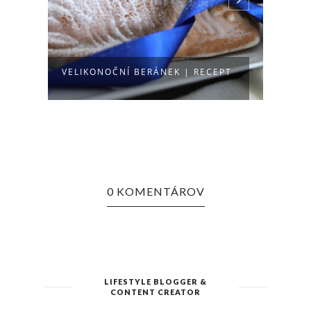
RECE
VELIKONOČNÍ BERÁNEK | RECEPT
ÚLY
0 KOMENTÁROV
LIFESTYLE BLOGGER &
CONTENT CREATOR