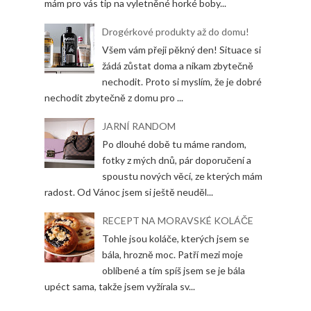
mám pro vás tip na vyletněné horké boby...
Drogérkové produkty až do domu!
Všem vám přeji pěkný den! Situace si
žádá zůstat doma a nikam zbytečně
nechodit. Proto si myslím, že je dobré
nechodit zbytečně z domu pro ...
JARNÍ RANDOM
Po dlouhé době tu máme random,
fotky z mých dnů, pár doporučení a
spoustu nových věcí, ze kterých mám
radost. Od Vánoc jsem si ještě neuděl...
RECEPT NA MORAVSKÉ KOLÁČE
Tohle jsou koláče, kterých jsem se
bála, hrozně moc. Patří mezi moje
oblíbené a tím spíš jsem se je bála
upéct sama, takže jsem vyžírala sv...