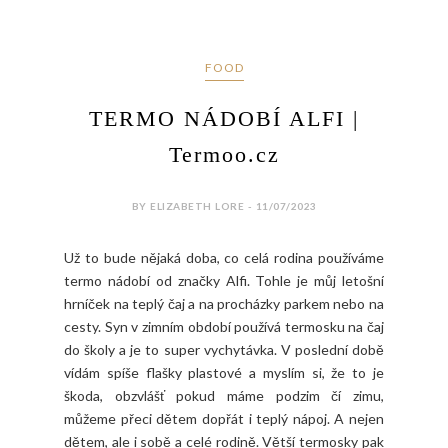
FOOD
TERMO NÁDOBÍ ALFI |
Termoo.cz
BY ELIZABETH LORE - 11/07/2023
Už to bude nějaká doba, co celá rodina používáme
termo nádobí od značky Alfi. Tohle je můj letošní
hrníček na teplý čaj a na procházky parkem nebo na
cesty. Syn v zimním období používá termosku na čaj
do školy a je to super vychytávka. V poslední době
vídám spíše flašky plastové a myslím si, že to je
škoda, obzvlášť pokud máme podzim čí zimu,
můžeme přeci dětem dopřát i teplý nápoj. A nejen
dětem, ale i sobě a celé rodině. Větší termosky pak