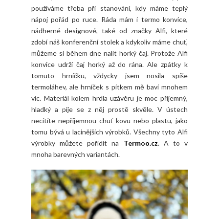
používáme třeba při stanování, kdy máme teplý
nápoj pořád po ruce. Ráda mám i termo konvice,
nádherné designové, také od značky Alfi, které
zdobí náš konferenční stolek a kdykoliv máme chuť,
můžeme si během dne nalít horký čaj. Protože Alfi
konvice udrží čaj horký až do rána. Ale zpátky k
tomuto hrníčku, vždycky jsem nosila spíše
termoláhev, ale hrníček s pítkem mě baví mnohem
víc. Materiál kolem hrdla uzávěru je moc příjemný,
hladký a pije se z něj prostě skvěle. V ústech
necítíte nepříjemnou chuť kovu nebo plastu, jako
tomu bývá u lacinějších výrobků. Všechny tyto Alfi
výrobky můžete pořídit na
Termoo.cz
. A to v
mnoha barevných variantách.