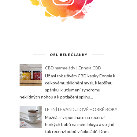
OBLÍBENÉ ČLÁNKY
CBD marmelády | Ennoia CBD
Už asi rok užívám CBD kapky Ennoia k
celkovému zklidnění mysli, k lepšímu
spánku, k utlumení syndromu
neklidných nohou a k potlačení splínu...
LETNÍ LEVANDULOVÉ HORKÉ BOBY
Možná si vzpomínáte na recenzi
horkých bobů na mém blogu a stejně
tak recenzi bobů v čokoládě. Dnes