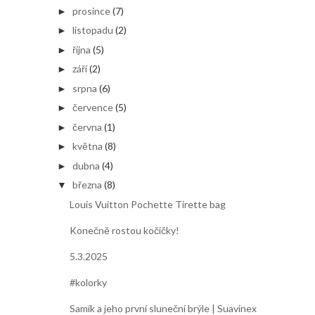
prosince
(7)
►
listopadu
(2)
►
října
(5)
►
září
(2)
►
srpna
(6)
►
července
(5)
►
června
(1)
►
května
(8)
►
dubna
(4)
►
března
(8)
▼
Louis Vuitton Pochette Tirette bag
Konečně rostou kočičky!
5.3.2025
#kolorky
Samík a jeho první sluneční brýle | Suavinex