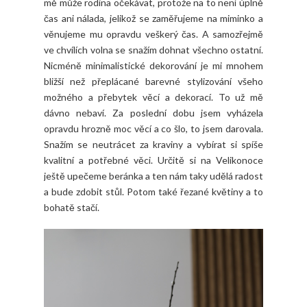
mě může rodina očekávat, protože na to není úplně
čas ani nálada, jelikož se zaměřujeme na miminko a
věnujeme mu opravdu veškerý čas. A samozřejmě
ve chvílích volna se snažím dohnat všechno ostatní.
Nicméně minimalistické dekorování je mi mnohem
bližší než přeplácané barevné stylizování všeho
možného a přebytek věcí a dekorací. To už mě
dávno nebaví. Za poslední dobu jsem vyházela
opravdu hrozně moc věcí a co šlo, to jsem darovala.
Snažím se neutrácet za kraviny a vybírat si spíše
kvalitní a potřebné věci. Určitě si na Velikonoce
ještě upečeme beránka a ten nám taky udělá radost
a bude zdobit stůl. Potom také řezané květiny a to
bohatě stačí.