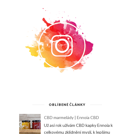
OBLÍBENÉ ČLÁNKY
CBD marmelády | Ennoia CBD
Už asi rok užívám CBD kapky Ennoia k
celkovému zklidnění mysli, k lepšímu