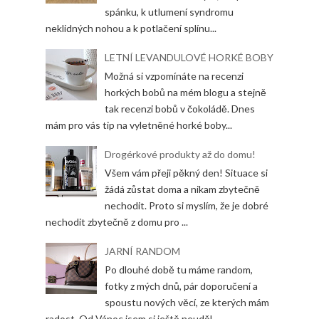
spánku, k utlumení syndromu
neklidných nohou a k potlačení splínu...
LETNÍ LEVANDULOVÉ HORKÉ BOBY
Možná si vzpomínáte na recenzi
horkých bobů na mém blogu a stejně
tak recenzi bobů v čokoládě. Dnes
mám pro vás tip na vyletněné horké boby...
Drogérkové produkty až do domu!
Všem vám přeji pěkný den! Situace si
žádá zůstat doma a nikam zbytečně
nechodit. Proto si myslím, že je dobré
nechodit zbytečně z domu pro ...
JARNÍ RANDOM
Po dlouhé době tu máme random,
fotky z mých dnů, pár doporučení a
spoustu nových věcí, ze kterých mám
radost. Od Vánoc jsem si ještě neuděl...