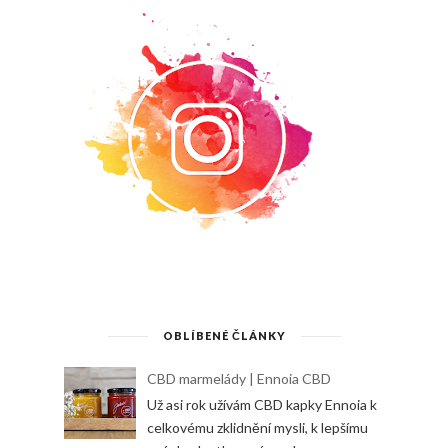
OBLÍBENÉ ČLÁNKY
CBD marmelády | Ennoia CBD
Už asi rok užívám CBD kapky Ennoia k
celkovému zklidnění mysli, k lepšímu