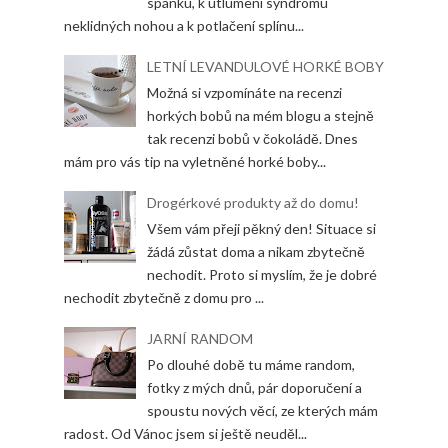
spánku, k utlumení syndromu
neklidných nohou a k potlačení splínu...
LETNÍ LEVANDULOVÉ HORKÉ BOBY
Možná si vzpomínáte na recenzi
horkých bobů na mém blogu a stejně
tak recenzi bobů v čokoládě. Dnes
mám pro vás tip na vyletněné horké boby...
Drogérkové produkty až do domu!
Všem vám přeji pěkný den! Situace si
žádá zůstat doma a nikam zbytečně
nechodit. Proto si myslím, že je dobré
nechodit zbytečně z domu pro ...
JARNÍ RANDOM
Po dlouhé době tu máme random,
fotky z mých dnů, pár doporučení a
spoustu nových věcí, ze kterých mám
radost. Od Vánoc jsem si ještě neuděl...