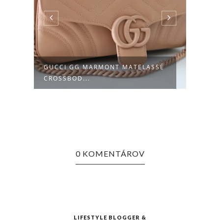
GUCCI GG MARMONT MATELASSÉ
MARC
CROSSBOD...
0 KOMENTÁROV
LIFESTYLE BLOGGER &