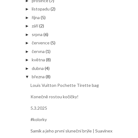
prosince
(7)
►
listopadu
(2)
►
října
(5)
►
září
(2)
►
srpna
(6)
►
července
(5)
►
června
(1)
►
května
(8)
►
dubna
(4)
►
března
(8)
▼
Louis Vuitton Pochette Tirette bag
Konečně rostou kočičky!
5.3.2025
#kolorky
Samík a jeho první sluneční brýle | Suavinex