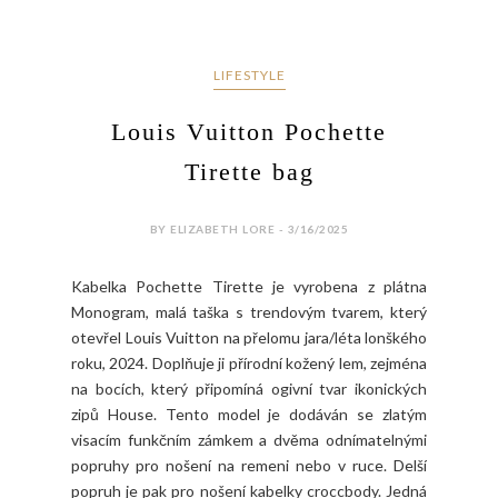
LIFESTYLE
Louis Vuitton Pochette
Tirette bag
BY ELIZABETH LORE - 3/16/2025
Kabelka Pochette Tirette je vyrobena z plátna
Monogram, malá taška s trendovým tvarem, který
otevřel Louis Vuitton na přelomu jara/léta lonškého
roku, 2024. Doplňuje ji přírodní kožený lem, zejména
na bocích, který připomíná ogivní tvar ikonických
zipů House. Tento model je dodáván se zlatým
visacím funkčním zámkem a dvěma odnímatelnými
popruhy pro nošení na remeni nebo v ruce. Delší
popruh je pak pro nošení kabelky croccbody. Jedná