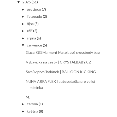
2025
(51)
▼
prosince
(7)
►
listopadu
(2)
►
října
(5)
►
září
(2)
►
srpna
(6)
►
července
(5)
▼
Gucci GG Marmont Matelassé crossbody bag
Výbavička na cesty | CRYSTALBABY.CZ
Samův první balónek | BALLOON KICKING
NUNA ARRA FLEX | autosedačka pro velká
miminka
M.
června
(1)
►
května
(8)
►