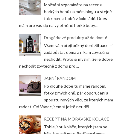
Možná si vzpomínáte na recenzi
horkých bobů na mém blogu a stejně
tak recenzi bobů v čokoládě. Dnes
mám pro vás tip na vyletněné horké boby...
Drogérkové produkty až do domu!
Všem vám přeji pěkný den! Situace si
žádá zůstat doma a nikam zbytečně
nechodit. Proto si myslím, že je dobré
nechodit zbytečně z domu pro ...
JARNÍ RANDOM
Po dlouhé době tu máme random,
fotky z mých dnů, pár doporučení a
spoustu nových věcí, ze kterých mám
radost. Od Vánoc jsem si ještě neuděl...
RECEPT NA MORAVSKÉ KOLÁČE
Tohle jsou koláče, kterých jsem se
bála, hrozně moc. Patří mezi moje