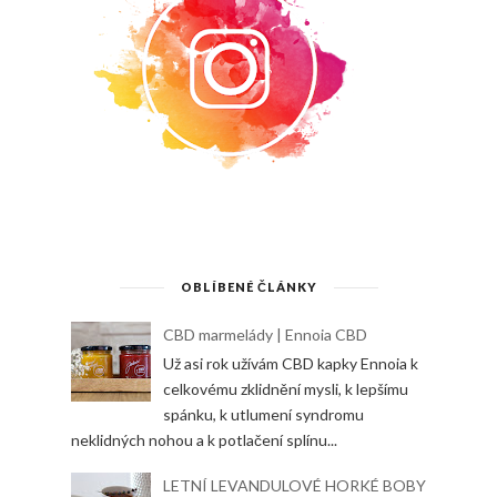
OBLÍBENÉ ČLÁNKY
CBD marmelády | Ennoia CBD
Už asi rok užívám CBD kapky Ennoia k
celkovému zklidnění mysli, k lepšímu
spánku, k utlumení syndromu
neklidných nohou a k potlačení splínu...
LETNÍ LEVANDULOVÉ HORKÉ BOBY