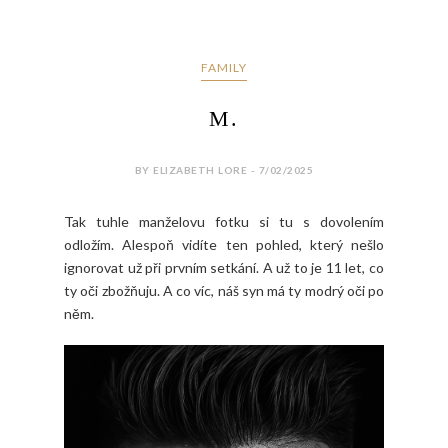
FAMILY
M.
BY ELIZABETH LORE - 7/02/2025
Tak tuhle manželovu fotku si tu s dovolením
odložím. Alespoň vidíte ten pohled, který nešlo
ignorovat už při prvním setkání. A už to je 11 let, co
ty oči zbožňuju. A co víc, náš syn má ty modrý oči po
něm.