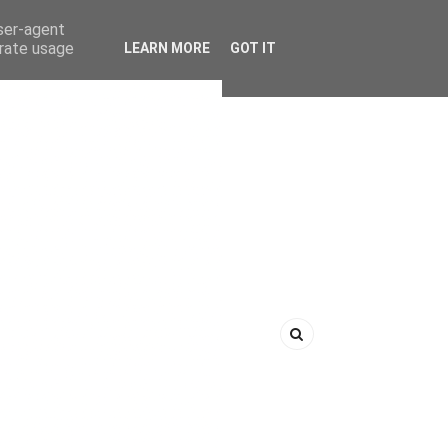
user-agent
erate usage
LEARN MORE
GOT IT