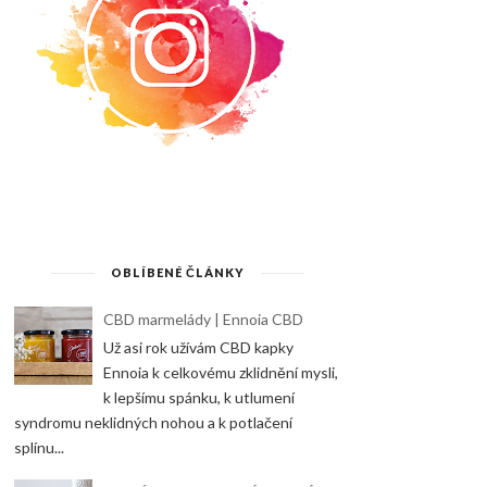
OBLÍBENÉ ČLÁNKY
CBD marmelády | Ennoia CBD
Už asi rok užívám CBD kapky
Ennoia k celkovému zklidnění mysli,
k lepšímu spánku, k utlumení
syndromu neklidných nohou a k potlačení
splínu...