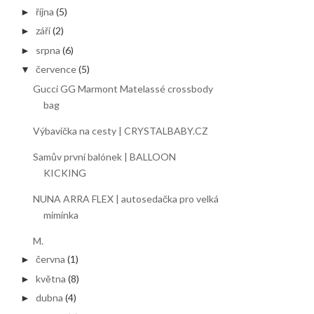
října
(5)
►
září
(2)
►
srpna
(6)
►
července
(5)
▼
Gucci GG Marmont Matelassé crossbody
bag
Výbavička na cesty | CRYSTALBABY.CZ
Samův první balónek | BALLOON
KICKING
NUNA ARRA FLEX | autosedačka pro velká
miminka
M.
června
(1)
►
května
(8)
►
dubna
(4)
►