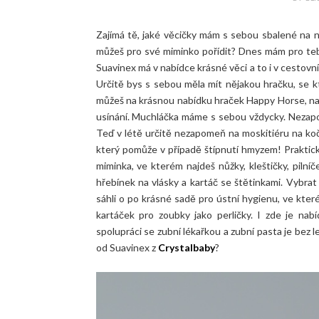
Zajímá tě, jaké věcičky mám s sebou sbalené na 
můžeš pro své miminko pořídit? Dnes mám pro tebe
Suavinex má v nabídce krásné věci a to i v cestovní
Určitě bys s sebou měla mít nějakou hračku, se k
můžeš na krásnou nabídku hraček Happy Horse, naj
usínání. Muchláčka máme s sebou vždycky. Nezapo
Teď v létě určitě nezapomeň na moskitiéru na kočá
který pomůže v případě štípnutí hmyzem! Praktick
miminka, ve kterém najdeš nůžky, kleštičky, piln
hřebínek na vlásky a kartáč se štětinkami. Vybra
sáhli o po krásné sadě pro ústní hygienu, ve kter
kartáček pro zoubky jako perličky. I zde je na
spolupráci se zubní lékařkou a zubní pasta je bez 
od Suavinex z
Crystalbaby
?