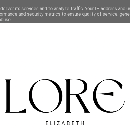
eliver its services and to analyze traffic. Your IP address and 
ormance and security metrics to ensure quality of service, gen
abuse.