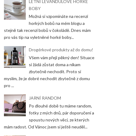
LETNÍ LEVANDULOVÉ HORKÉ
BOBY
Možná si vzpomínáte na recenzi
horkých bobů na mém blogu a
stejně tak recenzi bobů v čokoládě. Dnes mám
pro vás tip na vyletněné horké boby...
Drogérkové produkty až do domu!
Všem vám přeji pěkný den! Situace
si žádá zůstat doma a nikam
zbytečně nechodit. Proto si
myslím, že je dobré nechodit zbytečně z domu
pro ...
JARNÍ RANDOM
Po dlouhé době tu máme random,
fotky z mých dnů, pár doporučení a
spoustu nových věcí, ze kterých
mám radost. Od Vánoc jsem si ještě neuděl...