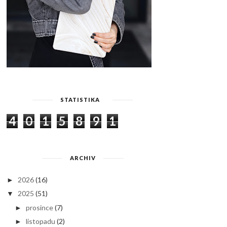
STATISTIKA
4
0
1
5
8
9
1
ARCHIV
2026
(16)
►
2025
(51)
▼
prosince
(7)
►
listopadu
(2)
►