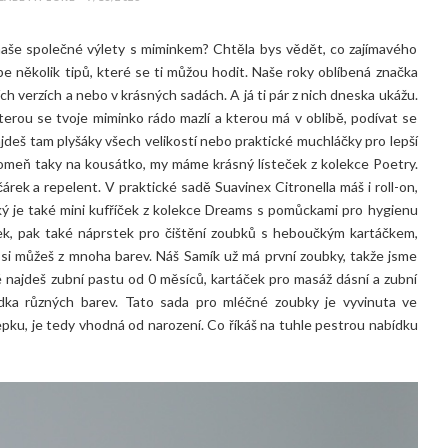
naše společné výlety s miminkem? Chtěla bys vědět, co zajímavého
 několik tipů, které se ti můžou hodit. Naše roky oblíbená značka
ch verzích a nebo v krásných sadách. A já ti pár z nich dneska ukážu.
terou se tvoje miminko rádo mazlí a kterou má v oblibě, podívat se
deš tam plyšáky všech velikostí nebo praktické muchláčky pro lepší
meň taky na kousátko, my máme krásný lísteček z kolekce Poetry.
rek a repelent. V praktické sadě Suavinex Citronella máš i roll-on,
ý je také mini kufříček z kolekce Dreams s pomůckami pro hygienu
íček, pak také náprstek pro čištění zoubků s heboučkým kartáčkem,
t si můžeš z mnoha barev. Náš Samík už má první zoubky, takže jsme
é najdeš zubní pastu od 0 měsíců, kartáček pro masáž dásní a zubní
bídka různých barev. Tato sada pro mléčné zoubky je vyvinuta ve
lepku, je tedy vhodná od narození. Co říkáš na tuhle pestrou nabídku