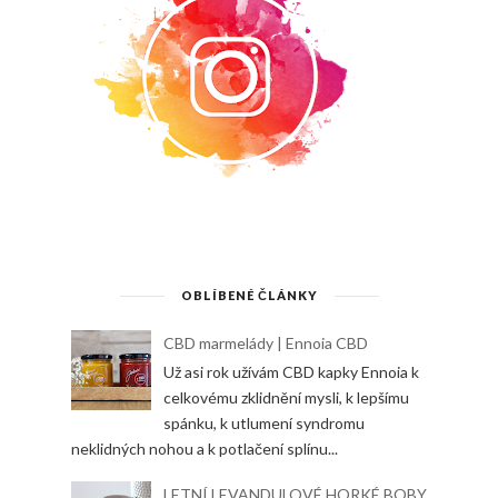
OBLÍBENÉ ČLÁNKY
CBD marmelády | Ennoia CBD
Už asi rok užívám CBD kapky Ennoia k
celkovému zklidnění mysli, k lepšímu
spánku, k utlumení syndromu
neklidných nohou a k potlačení splínu...
LETNÍ LEVANDULOVÉ HORKÉ BOBY