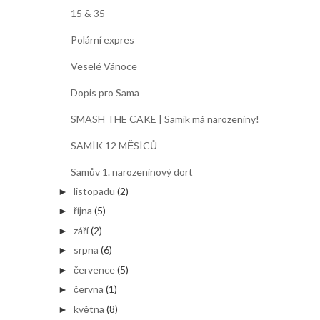
15 & 35
Polární expres
Veselé Vánoce
Dopis pro Sama
SMASH THE CAKE | Samík má narozeniny!
SAMÍK 12 MĚSÍCŮ
Samův 1. narozeninový dort
listopadu
(2)
►
října
(5)
►
září
(2)
►
srpna
(6)
►
července
(5)
►
června
(1)
►
května
(8)
►