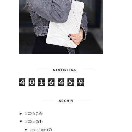
STATISTIKA
4
0
1
6
4
5
9
ARCHIV
2026
(16)
►
2025
(51)
▼
prosince
(7)
▼