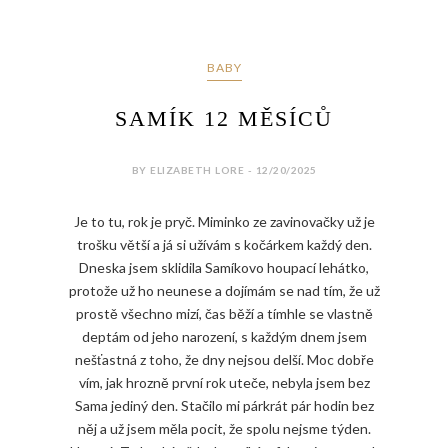
BABY
SAMÍK 12 MĚSÍCŮ
BY ELIZABETH LORE - 12/20/2025
Je to tu, rok je pryč. Miminko ze zavinovačky už je
trošku větší a já si užívám s kočárkem každý den.
Dneska jsem sklidila Samíkovo houpací lehátko,
protože už ho neunese a dojímám se nad tím, že už
prostě všechno mizí, čas běží a tímhle se vlastně
deptám od jeho narození, s každým dnem jsem
nešťastná z toho, že dny nejsou delší. Moc dobře
vím, jak hrozně první rok uteče, nebyla jsem bez
Sama jediný den. Stačilo mi párkrát pár hodin bez
něj a už jsem měla pocit, že spolu nejsme týden.