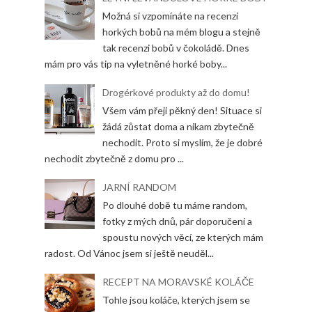
Možná si vzpomínáte na recenzi
horkých bobů na mém blogu a stejně
tak recenzi bobů v čokoládě. Dnes
mám pro vás tip na vyletněné horké boby...
Drogérkové produkty až do domu!
Všem vám přeji pěkný den! Situace si
žádá zůstat doma a nikam zbytečně
nechodit. Proto si myslím, že je dobré
nechodit zbytečně z domu pro ...
JARNÍ RANDOM
Po dlouhé době tu máme random,
fotky z mých dnů, pár doporučení a
spoustu nových věcí, ze kterých mám
radost. Od Vánoc jsem si ještě neuděl...
RECEPT NA MORAVSKÉ KOLÁČE
Tohle jsou koláče, kterých jsem se