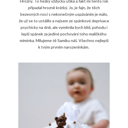
Hrozný. To hezký vždycky utíká a fakt mi tento rok
připadal hrozně krátký. Jo, je fajn, že těch
bezesných nocí s nekonečným uspáváním je málo,
že už se to ustálilo a nejsem ze spánkové deprivace
psychicky na dně, ale vyměnila bych klid, pohodu i
lepší spánek za jediné pochování toho maličkého
miminka. Milujeme tě Samíku náš. Všechno nejlepší
k tvým prvním narozeninkám.