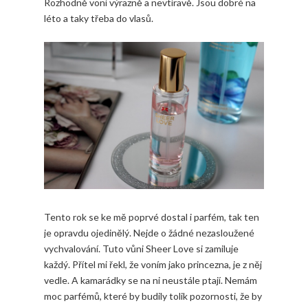
Rozhodně voní výrazně a nevtíravě. Jsou dobré na
léto a taky třeba do vlasů.
Tento rok se ke mě poprvé dostal i parfém, tak ten
je opravdu ojedinělý. Nejde o žádné nezasloužené
vychvalování. Tuto vůni Sheer Love si zamiluje
každý. Přítel mi řekl, že voním jako princezna, je z něj
vedle. A kamarádky se na ni neustále ptají. Nemám
moc parfémů, které by budily tolik pozornosti, že by