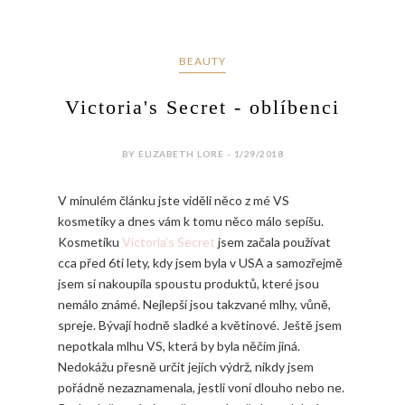
BEAUTY
Victoria's Secret - oblíbenci
BY ELIZABETH LORE - 1/29/2018
V minulém článku jste viděli něco z mé VS
kosmetiky a dnes vám k tomu něco málo sepíšu.
Kosmetiku
Victoria’s Secret
jsem začala používat
cca před 6ti lety, kdy jsem byla v USA a samozřejmě
jsem si nakoupila spoustu produktů, které jsou
nemálo známé. Nejlepší jsou takzvané mlhy, vůně,
spreje. Bývají hodně sladké a květinové. Ještě jsem
nepotkala mlhu VS, která by byla něčím jiná.
Nedokážu přesně určit jejích výdrž, nikdy jsem
pořádně nezaznamenala, jestli voní dlouho nebo ne.