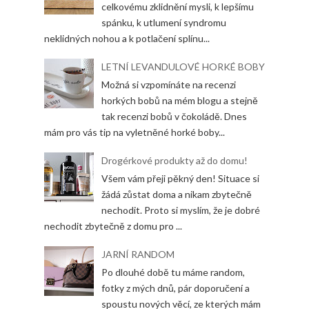
celkovému zklidnění mysli, k lepšímu
spánku, k utlumení syndromu
neklidných nohou a k potlačení splínu...
LETNÍ LEVANDULOVÉ HORKÉ BOBY
Možná si vzpomínáte na recenzi
horkých bobů na mém blogu a stejně
tak recenzi bobů v čokoládě. Dnes
mám pro vás tip na vyletněné horké boby...
Drogérkové produkty až do domu!
Všem vám přeji pěkný den! Situace si
žádá zůstat doma a nikam zbytečně
nechodit. Proto si myslím, že je dobré
nechodit zbytečně z domu pro ...
JARNÍ RANDOM
Po dlouhé době tu máme random,
fotky z mých dnů, pár doporučení a
spoustu nových věcí, ze kterých mám