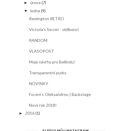
února
(7)
►
ledna
(9)
▼
Remington RETRO
Victoria's Secret - oblíbenci
RANDOM
VLASOPOST
Moje návrhy pro Bellindu!
Transparentní pudry
NOVINKY
Focení s Oleksandrou | Backstage
Nový rok 2018!
2016
(1)
►
SLEDUJ MŮJ INSTAGRAM