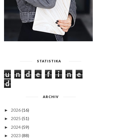
STATISTIKA
u
n
d
e
f
i
n
e
d
ARCHIV
2026
(16)
►
2025
(51)
►
2024
(59)
►
2023
(88)
►