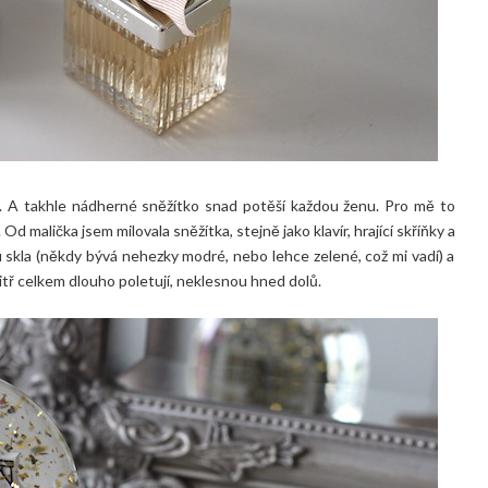
ále. A takhle nádherné sněžítko snad potěší každou ženu. Pro mě to
 malička jsem milovala sněžítka, stejně jako klavír, hrající skříňky a
 skla (někdy bývá nehezky modré, nebo lehce zelené, což mi vadí) a
nitř celkem dlouho poletují, neklesnou hned dolů.