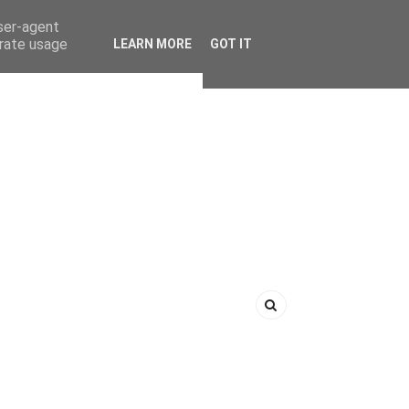
user-agent
erate usage
LEARN MORE
GOT IT