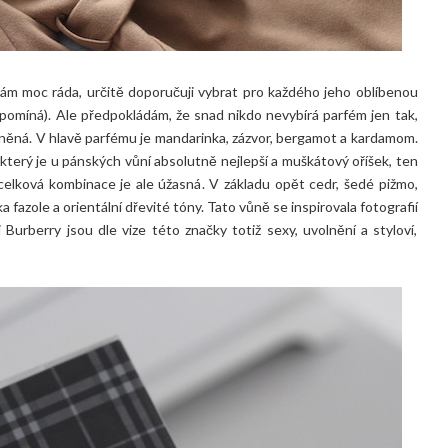
m moc ráda, určitě doporučuji vybrat pro každého jeho oblíbenou
ipomíná). Ale předpokládám, že snad nikdo nevybírá parfém jen tak,
eněná. V hlavě parfému je mandarinka, zázvor, bergamot a kardamom.
, který je u pánských vůní absolutně nejlepší a muškátový oříšek, ten
 celková kombinace je ale úžasná. V základu opět cedr, šedé pižmo,
a fazole a orientální dřevité tóny. Tato vůně se inspirovala fotografií
Burberry jsou dle vize této značky totiž sexy, uvolnění a styloví,