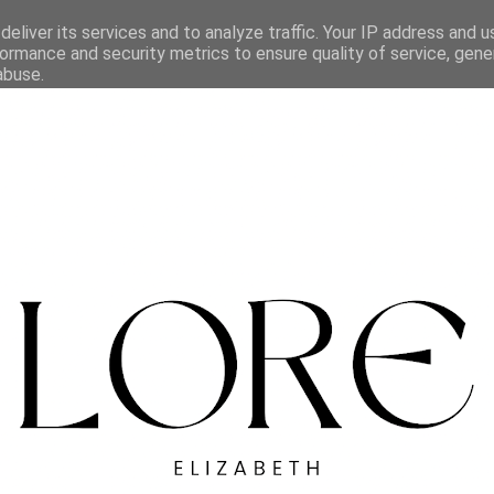
eliver its services and to analyze traffic. Your IP address and 
ormance and security metrics to ensure quality of service, gen
abuse.