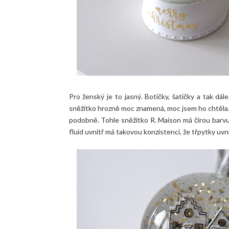
Pro ženský je to jasný. Botičky, šatičky a tak d
sněžítko hrozně moc znamená, moc jsem ho chtěla. Od
podobně. Tohle sněžítko R. Maison má čirou barvu
fluid uvnitř má takovou konzistenci, že třpytky uv