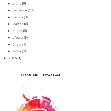
srpna
(9)
►
července
(13)
►
června
(8)
►
května
(6)
►
dubna
(5)
►
března
(9)
►
února
(7)
►
ledna
(9)
►
2016
(1)
►
SLEDUJ MŮJ INSTAGRAM