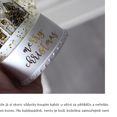
ože já si skoro vždycky koupím kabát u větví za pětikilčo a neřeším.
tom konec. No každopádně, tento je boží, kožešina samozřejmě není