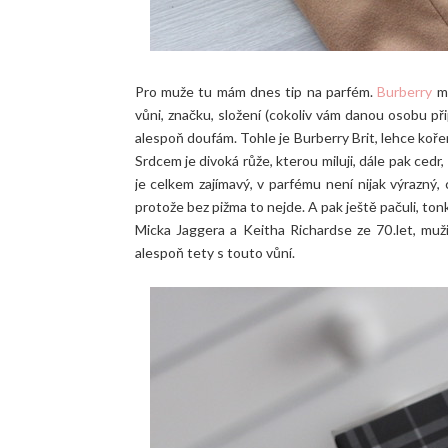
Pro muže tu mám dnes tip na parfém.
Burberry
má
vůni, značku, složení (cokoliv vám danou osobu př
alespoň doufám. Tohle je Burberry Brit, lehce koř
Srdcem je divoká růže, kterou miluji, dále pak cedr
je celkem zajímavý, v parfému není nijak výrazný,
protože bez pižma to nejde. A pak ještě pačuli, tonk
Micka Jaggera a Keitha Richardse ze 70.let, muži 
alespoň tety s touto vůní.