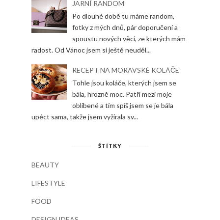
JARNÍ RANDOM
Po dlouhé době tu máme random,
fotky z mých dnů, pár doporučení a
spoustu nových věcí, ze kterých mám
radost. Od Vánoc jsem si ještě neuděl...
RECEPT NA MORAVSKÉ KOLÁČE
Tohle jsou koláče, kterých jsem se
bála, hrozně moc. Patří mezi moje
oblíbené a tím spíš jsem se je bála
upéct sama, takže jsem vyžírala sv...
ŠTÍTKY
BEAUTY
LIFESTYLE
FOOD
DESIGN IDEAS