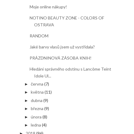
Moje online nákupy!
NOTINO BEAUTY ZONE - COLORS OF
OSTRAVA
RANDOM
Jaké barvy vlasů jsem už vystřídala?
PRÁZDNINOVÁ ZÁSOBA KNIH!
Hledání správného odstínu s Lancôme Teint
Idole Ul...
června
(7)
►
května
(11)
►
dubna
(9)
►
března
(9)
►
února
(8)
►
ledna
(4)
►
2018
(96)
►