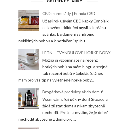
OBLÍBENÉ ČLÁNKY
CBD marmelády | Ennoia CBD
Už asi rok užívám CBD kapky Ennoia k
celkovému zklidnění mysli, k lepšímu
spánku, k utlumení syndromu
neklidných nohou a k potlačení splínu...
LETNÍ LEVANDULOVÉ HORKÉ BOBY
Možná si vzpomínáte na recenzi
horkých bobů na mém blogu a stejně
tak recenzi bobů v čokoládě. Dnes
mám pro vás tip na vyletněné horké boby...
Drogérkové produkty až do domu!
Všem vám přeji pěkný den! Situace si
žádá zůstat doma a nikam zbytečně
nechodit. Proto si myslím, že je dobré
nechodit zbytečně z domu pro ...