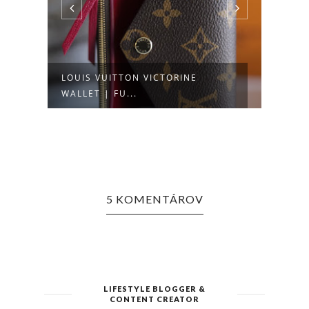
LOUIS VUITTON NEVERFULL PM |
RAN
DAMIER...
5 KOMENTÁROV
LIFESTYLE BLOGGER &
CONTENT CREATOR