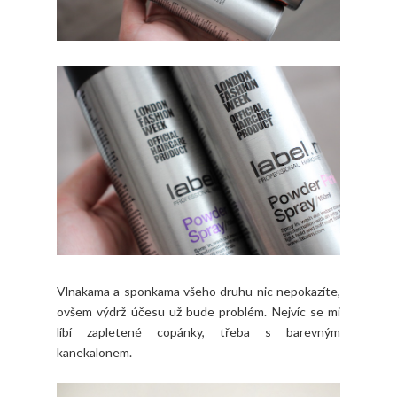
Vlnakama a sponkama všeho druhu nic nepokazíte,
ovšem výdrž účesu už bude problém. Nejvíc se mi
líbí zapletené copánky, třeba s barevným
kanekalonem.