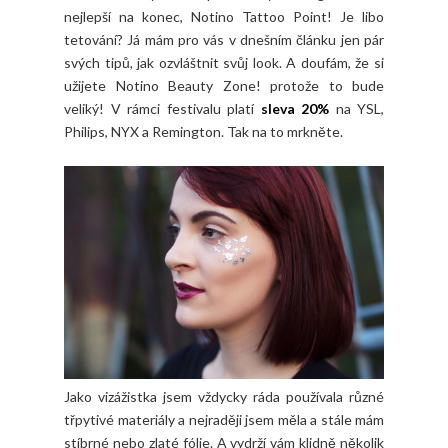
nejlepší na konec, Notino Tattoo Point! Je libo
tetování? Já mám pro vás v dnešním článku jen pár
svých tipů, jak ozvláštnit svůj look. A doufám, že si
užijete Notino Beauty Zone! protože to bude
veliký! V rámci festivalu platí
sleva 20%
na YSL,
Philips, NYX a Remington. Tak na to mrkněte.
Jako vizážistka jsem vždycky ráda používala různé
třpytivé materiály a nejraději jsem měla a stále mám
stíbrné nebo zlaté fólie. A vydrží vám klidně několik