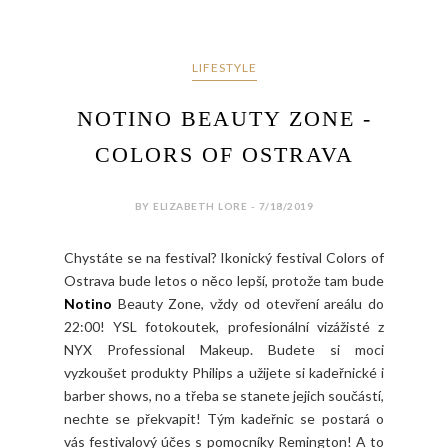
LIFESTYLE
NOTINO BEAUTY ZONE -
COLORS OF OSTRAVA
BY ELIZABETH LORE - 7/18/2019
Chystáte se na festival? Ikonický festival Colors of
Ostrava bude letos o něco lepší, protože tam bude
Notino
Beauty Zone, vždy od otevření areálu do
22:00! YSL fotokoutek, profesionální vizážisté z
NYX Professional Makeup. Budete si moci
vyzkoušet produkty Philips a užijete si kadeřnické i
barber shows, no a třeba se stanete jejich součástí,
nechte se překvapit! Tým kadeřnic se postará o
vás festivalový účes s pomocníky Remington! A to