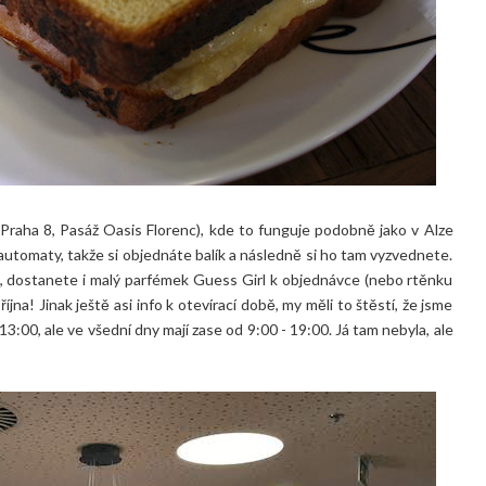
Praha 8, Pasáž Oasis Florenc), kde to funguje podobně jako v Alze
automaty, takže si objednáte balík a následně si ho tam vyzvednete.
, dostanete i malý parfémek Guess Girl k objednávce (nebo rtěnku
íjna! Jinak ještě asi info k otevírací době, my měli to štěstí, že jsme
13:00, ale ve všední dny mají zase od 9:00 - 19:00. Já tam nebyla, ale