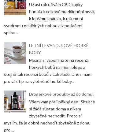
Už asi rok užívám CBD kapky
Ennoia k celkovému zklidnění mysli,
k lepšímu spánku, k utlumení
syndromu neklidných nohou a k potlačení
splínu...
LETNÍ LEVANDULOVÉ HORKÉ
BOBY
Možná si vzpomínáte na recenzi
horkých bobů na mém blogu a
stejně tak recenzi bobů v čokoládě. Dnes mám
pro vás tip na vyletněné horké boby...
Drogérkové produkty až do domu!
Všem vám přeji pěkný den! Situace
si žádá zůstat doma a nikam
zbytečně nechodit. Proto si
myslím, že je dobré nechodit zbytečně z domu
pro ...