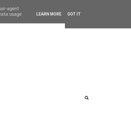
user-agent
erate usage
LEARN MORE
GOT IT