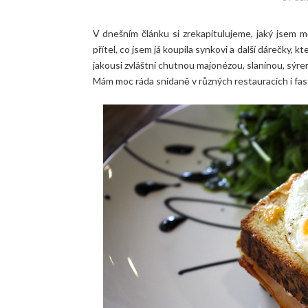
V dnešním článku si zrekapitulujeme, jaký jsem m
přítel, co jsem já koupila synkovi a další dárečky, 
jakousi zvláštní chutnou majonézou, slaninou, sýrem
Mám moc ráda snídaně v různých restauracích i fas