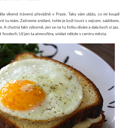
ěla víkend trávený převážně v Praze. Taky vám ulážu, co mi koupil
které tu mám. Začneme snídaní, tohle je boží toust s vejcem, salátkem,
. A chutná fakt výborně, jen se na tu fotku dívám a dala bych si zas.
t foodech. Už jen ta atmosféra, snídat někde v centru města.