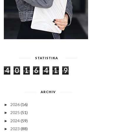
STATISTIKA
4
0
1
6
4
1
9
ARCHIV
2026
(16)
►
2025
(51)
►
2024
(59)
►
2023
(88)
►