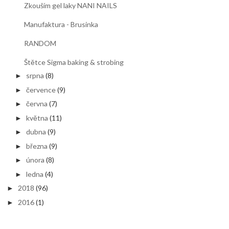
Zkouším gel laky NANI NAILS
Manufaktura - Brusinka
RANDOM
Štětce Sigma baking & strobing
srpna
(8)
►
července
(9)
►
června
(7)
►
května
(11)
►
dubna
(9)
►
března
(9)
►
února
(8)
►
ledna
(4)
►
2018
(96)
►
2016
(1)
►