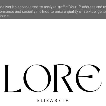
eliver its services and to analyze traffic. Your IP address and 
ormance and security metrics to ensure quality of service, gen
abuse.