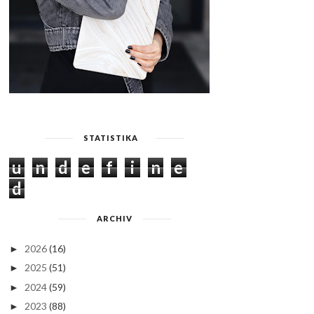
STATISTIKA
u
n
d
e
f
i
n
e
d
ARCHIV
2026
(16)
►
2025
(51)
►
2024
(59)
►
2023
(88)
►