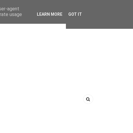
user-agent
erate usage
LEARN MORE
GOT IT