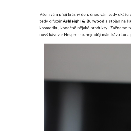
Všem vám přeji krásný den, dnes vám tedy ukážu p
tedy difuzér
Ashleighl & Burwood
a stojan na k
kosmetiku, konečně nějaké produkty! Začneme te
nový kávovar Nespresso, nejraději mám kávu Lór a 