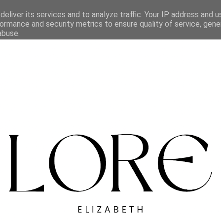
eliver its services and to analyze traffic. Your IP address and 
ormance and security metrics to ensure quality of service, gen
abuse.