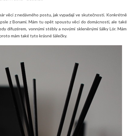
ár věci z nedávného postu, jak vypadají ve skutečnosti. Konkrétně
apsle z Bonami. Mám tu opět spoustu věcí do domácnosti, ale také
dy difuzérem, vonnými stébly a novými skleněnými šálky Lór. Mám
proto mám také tyto krásné šálečky.