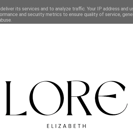
eliver its services and to analyze traffic. Your IP address and 
ormance and security metrics to ensure quality of service, gen
abuse.