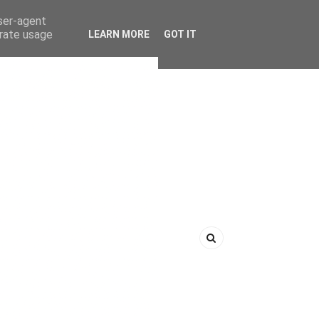
user-agent
erate usage
LEARN MORE
GOT IT