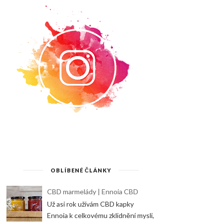
OBLÍBENÉ ČLÁNKY
CBD marmelády | Ennoia CBD
Už asi rok užívám CBD kapky
Ennoia k celkovému zklidnění mysli,