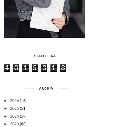
STATISTIKA
4
0
1
5
3
1
8
ARCHIV
2026
(16)
►
2025
(51)
►
2024
(59)
►
2023
(88)
►