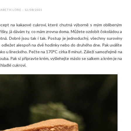
ZABETH LORE - 12/08/2021
ecept na kakaové cukroví, které chutná výborně s mým oblíbeným
říšky, já dávám ty, co mám zrovna doma. Můžete ozdobit čokoládou a
utná. Dobré jsou tak i tak. Postup je jednoduchý, všechny suroviny
 odležet alespoň na dvě hodinky nebo do druhého dne. Pak uválíte
ako u lineckého. Pečte na 170°C cirka 8 minut. Záleží samozřejmě na
ouba. Pak si připravte krém, vyšlehejte máslo se salkem a krém je na
hladlé cukroví.