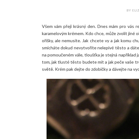
BY ELI
Všem vám přeji krásný den. Dnes mám pro vás r
karamelovým krémem. Kdo chce, může zvolit jiné o
oříšky, ale nemusíte. Jak chcete vy a jak komu ch
smícháte dokud nevytvoříte nelepivé těsto a dáte
na pomoučeném vále, tloušťka je stejná například j
tom, jak tlusté těsto budete mít a jak peče vaše tr
světě. Krém pak dejte do zdobičky a dávejte na vyc