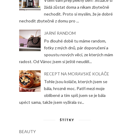
Všem vám přeji pěkný den! Situace si
žádá zůstat doma a nikam zbytečně
nechodit. Proto si myslím, že je dobré
nechodit zbytečně z domu pro ...
JARNÍ RANDOM
Po dlouhé době tu máme random,
fotky z mých dnů, pár doporučení a
spoustu nových věcí, ze kterých mám
radost. Od Vánoc jsem si ještě neuděl...
RECEPT NA MORAVSKÉ KOLÁČE
Tohle jsou koláče, kterých jsem se
bála, hrozně moc. Patří mezi moje
oblíbené a tím spíš jsem se je bála
upéct sama, takže jsem vyžírala sv...
ŠTÍTKY
BEAUTY