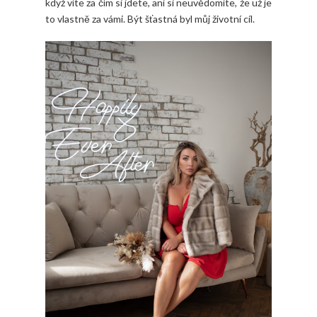
když víte za čím si jdete, ani si neuvědomíte, že už je
to vlastně za vámi. Být šťastná byl můj životní cíl.