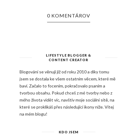
0 KOMENTÁROV
LIFESTYLE BLOGGER &
CONTENT CREATOR
Blogování se věnuji již od roku 2010 a díky tomu
jsem se dostala ke všem ostatním věcem, které mě
baví. Začalo to focením, pokračovalo psaním a
tvorbou obsahu. Pokud chceš z mé tvorby nebo z
mého života vidět víc, navštiv moje sociální sítě, na
které se proklikáš přes následující ikony níže. Vítej
na mém blogu!
KDO JSEM