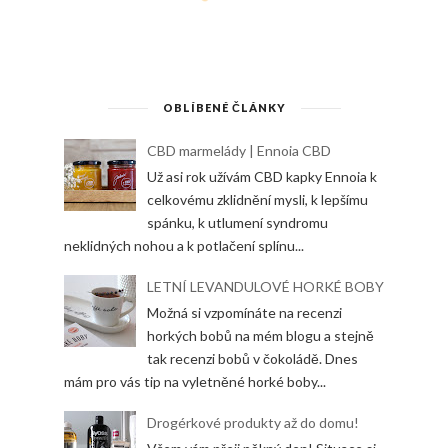
OBLÍBENÉ ČLÁNKY
CBD marmelády | Ennoia CBD
Už asi rok užívám CBD kapky Ennoia k
celkovému zklidnění mysli, k lepšímu
spánku, k utlumení syndromu
neklidných nohou a k potlačení splínu...
LETNÍ LEVANDULOVÉ HORKÉ BOBY
Možná si vzpomínáte na recenzi
horkých bobů na mém blogu a stejně
tak recenzi bobů v čokoládě. Dnes
mám pro vás tip na vyletněné horké boby...
Drogérkové produkty až do domu!