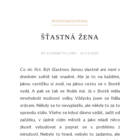
PHOTOSHOOTING
ŠŤASTNÁ ŽENA
BY ELIZABETH LORE - 11/11/2022
Co víc říct. Být šťastnou ženou vlastně ani není v
dnešním světě tak snadné. Ale je to na každém,
jakou cestičku si zvolí, na jakou cestu se v životě
vydá. A pak se tak ve finále má. Já v životě měla
mnohokrát možnost volby. Vždycky jsem se řídila
srdcem. Někdy se to nevyplatilo, ale někdy to za to
opravdu stálo. Všeho se kdysi dávno vzdát, začít od
začátku, v úplně cizím městě a jako mladí něco
zkusit vybudovat a poprat se s problémy z
minulosti. Nebylo to hned, nebylo to zadarmo, ale