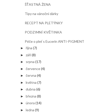
ŠŤASTNÁ ŽENA
Tipy na vánoční dárky
RECEPT NA PLETÝNKY
PODZIMNÍ KVĚTINKA
Péče o pleť s Eucerin ANTI-PIGMENT
října
(7)
►
září
(8)
►
srpna
(17)
►
července
(4)
►
června
(4)
►
května
(7)
►
dubna
(6)
►
března
(8)
►
února
(14)
►
ledna
(9)
►