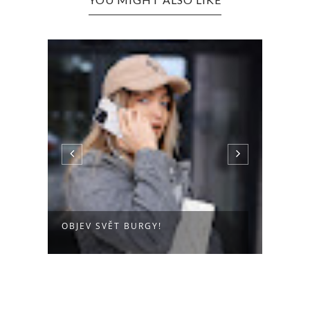
„VĚŘ
OBJEV SVĚT BURGY!
JSOU 