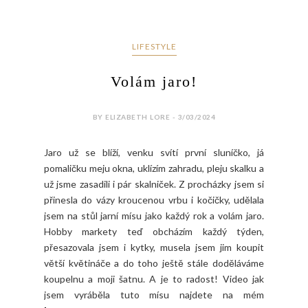
LIFESTYLE
Volám jaro!
BY ELIZABETH LORE - 3/03/2024
Jaro už se blíží, venku svítí první sluníčko, já
pomaličku meju okna, uklízím zahradu, pleju skalku a
už jsme zasadili i pár skalniček. Z procházky jsem si
přinesla do vázy kroucenou vrbu i kočičky, udělala
jsem na stůl jarní mísu jako každý rok a volám jaro.
Hobby markety teď obcházím každý týden,
přesazovala jsem i kytky, musela jsem jim koupit
větší květináče a do toho ještě stále doděláváme
koupelnu a moji šatnu. A je to radost! Video jak
jsem vyráběla tuto mísu najdete na mém