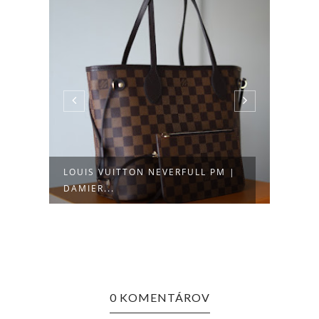
LOUIS VUITTON NEVERFULL PM |
RAN
DAMIER...
0 KOMENTÁROV