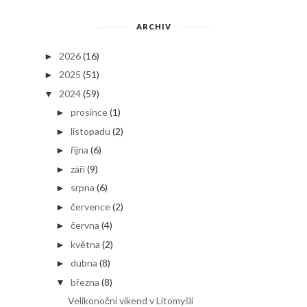
ARCHIV
2026
(16)
►
2025
(51)
►
2024
(59)
▼
prosince
(1)
►
listopadu
(2)
►
října
(6)
►
září
(9)
►
srpna
(6)
►
července
(2)
►
června
(4)
►
května
(2)
►
dubna
(8)
►
března
(8)
▼
Velikonoční víkend v Litomyšli