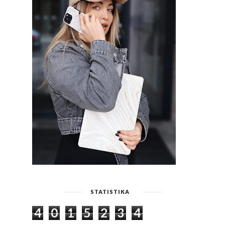
STATISTIKA
4
0
1
5
2
3
4