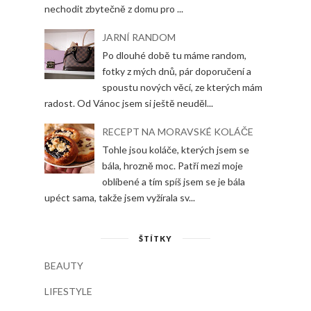
nechodit zbytečně z domu pro ...
JARNÍ RANDOM
Po dlouhé době tu máme random,
fotky z mých dnů, pár doporučení a
spoustu nových věcí, ze kterých mám
radost. Od Vánoc jsem si ještě neuděl...
RECEPT NA MORAVSKÉ KOLÁČE
Tohle jsou koláče, kterých jsem se
bála, hrozně moc. Patří mezi moje
oblíbené a tím spíš jsem se je bála
upéct sama, takže jsem vyžírala sv...
ŠTÍTKY
BEAUTY
LIFESTYLE