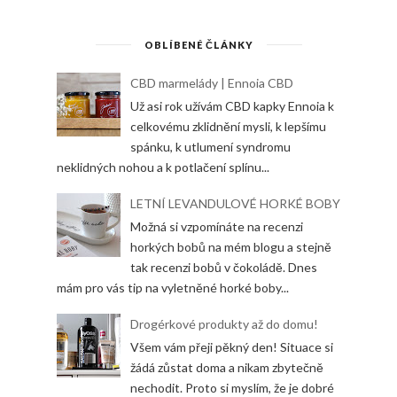
OBLÍBENÉ ČLÁNKY
CBD marmelády | Ennoia CBD
Už asi rok užívám CBD kapky Ennoia k
celkovému zklidnění mysli, k lepšímu
spánku, k utlumení syndromu
neklidných nohou a k potlačení splínu...
LETNÍ LEVANDULOVÉ HORKÉ BOBY
Možná si vzpomínáte na recenzi
horkých bobů na mém blogu a stejně
tak recenzi bobů v čokoládě. Dnes
mám pro vás tip na vyletněné horké boby...
Drogérkové produkty až do domu!
Všem vám přeji pěkný den! Situace si
žádá zůstat doma a nikam zbytečně
nechodit. Proto si myslím, že je dobré