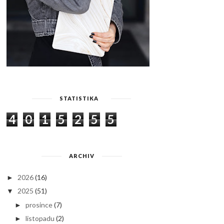
STATISTIKA
4
0
1
5
2
5
5
ARCHIV
2026
(16)
►
2025
(51)
▼
prosince
(7)
►
listopadu
(2)
►