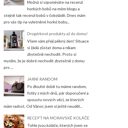
Možná si vzpomínáte na recenzi
horkých bobů na mém blogu a
stejně tak recenzi bobů v čokoládě. Dnes mám
pro vás tip na vyletněné horké boby...
Drogérkové produkty až do domu!
Všem vám přeji pěkný den! Situace
si žádá zůstat doma a nikam
zbytečně nechodit. Proto si
myslím, že je dobré nechodit zbytečně z domu
pro ...
JARNÍ RANDOM
Po dlouhé době tu máme random,
fotky z mých dnů, pár doporučení a
spoustu nových věcí, ze kterých
mám radost. Od Vánoc jsem si ještě neuděl...
RECEPT NA MORAVSKÉ KOLÁČE
Tohle jsou koláče, kterých jsem se