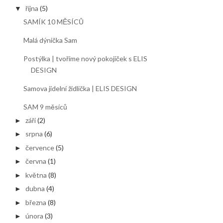
října
(5)
▼
SAMÍK 10 MĚSÍCŮ
Malá dýnička Sam
Postýlka | tvoříme nový pokojíček s ELIS
DESIGN
Samova jídelní židlička | ELIS DESIGN
SAM 9 měsíců
září
(2)
►
srpna
(6)
►
července
(5)
►
června
(1)
►
května
(8)
►
dubna
(4)
►
března
(8)
►
února
(3)
►