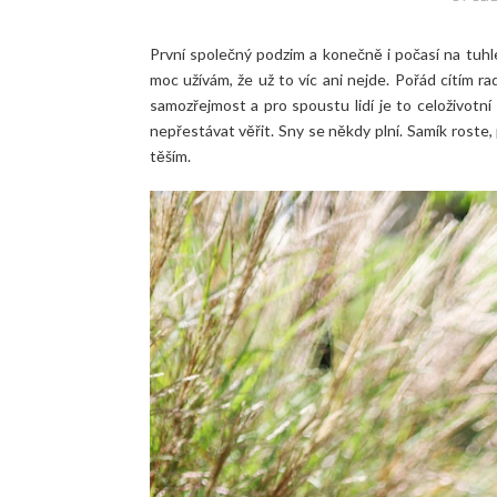
První společný podzim a konečně i počasí na tuhle
moc užívám, že už to víc ani nejde. Pořád cítím r
samozřejmost a pro spoustu lidí je to celoživotn
nepřestávat věřit. Sny se někdy plní. Samík roste,
těším.