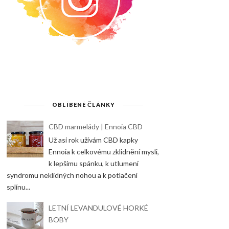
OBLÍBENÉ ČLÁNKY
CBD marmelády | Ennoia CBD
Už asi rok užívám CBD kapky
Ennoia k celkovému zklidnění mysli,
k lepšímu spánku, k utlumení
syndromu neklidných nohou a k potlačení
splínu...
LETNÍ LEVANDULOVÉ HORKÉ
BOBY