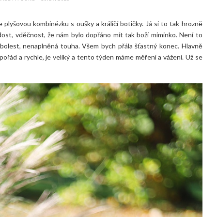
 plyšovou kombinézku s oušky a králičí botičky. Já si to tak hrozně
adost, vděčnost, že nám bylo dopřáno mít tak boží miminko. Není to
í bolest, nenaplněná touha. Všem bych přála šťastný konec. Hlavně
 pořád a rychle, je veliký a tento týden máme měření a vážení. Už se