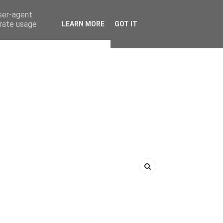
user-agent
erate usage
LEARN MORE
GOT IT