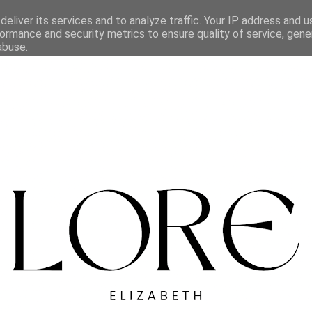
eliver its services and to analyze traffic. Your IP address and 
ormance and security metrics to ensure quality of service, gen
abuse.