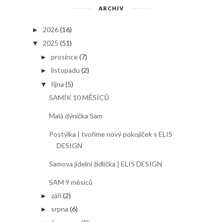
ARCHIV
2026
(16)
►
2025
(51)
▼
prosince
(7)
►
listopadu
(2)
►
října
(5)
▼
SAMÍK 10 MĚSÍCŮ
Malá dýnička Sam
Postýlka | tvoříme nový pokojíček s ELIS
DESIGN
Samova jídelní židlička | ELIS DESIGN
SAM 9 měsíců
září
(2)
►
srpna
(6)
►