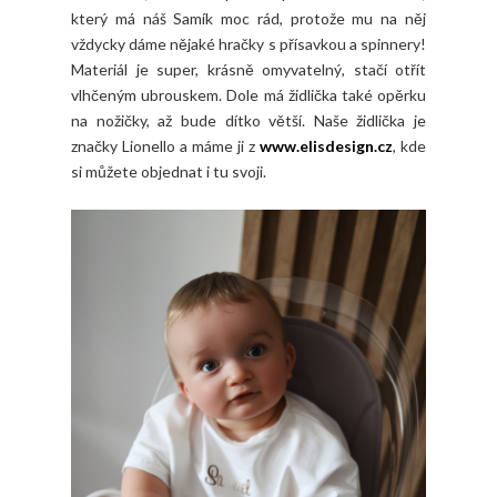
který má náš Samík moc rád, protože mu na něj
vždycky dáme nějaké hračky s přísavkou a spinnery!
Materiál je super, krásně omyvatelný, stačí otřít
vlhčeným ubrouskem. Dole má židlička také opěrku
na nožičky, až bude dítko větší. Naše židlička je
značky Lionello a máme ji z
www.elisdesign.cz
, kde
si můžete objednat i tu svoji.