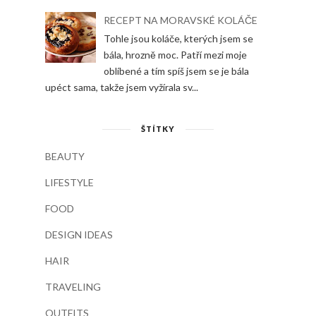
RECEPT NA MORAVSKÉ KOLÁČE
Tohle jsou koláče, kterých jsem se
bála, hrozně moc. Patří mezi moje
oblíbené a tím spíš jsem se je bála
upéct sama, takže jsem vyžírala sv...
ŠTÍTKY
BEAUTY
LIFESTYLE
FOOD
DESIGN IDEAS
HAIR
TRAVELING
OUTFITS