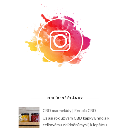
OBLÍBENÉ ČLÁNKY
CBD marmelády | Ennoia CBD
Už asi rok užívám CBD kapky Ennoia k
celkovému zklidnění mysli, k lepšímu