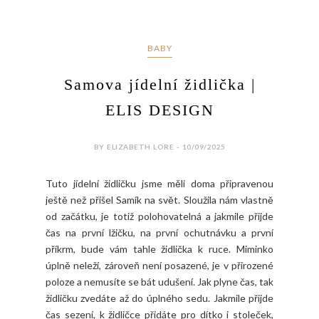
BABY
Samova jídelní židlička |
ELIS DESIGN
BY ELIZABETH LORE - 10/09/2025
Tuto jídelní židličku jsme měli doma připravenou
ještě než přišel Samík na svět. Sloužila nám vlastně
od začátku, je totiž polohovatelná a jakmile přijde
čas na první lžičku, na první ochutnávku a první
příkrm, bude vám tahle židlička k ruce. Miminko
úplně neleží, zároveň není posazené, je v přirozené
poloze a nemusíte se bát udušení. Jak plyne čas, tak
židličku zvedáte až do úplného sedu. Jakmile přijde
čas sezení, k židličce přidáte pro dítko i stoleček,