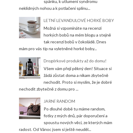
spánku, k utlumení syndromu
neklidných nohou a k potlačení splínu...
LETNÍ LEVANDULOVÉ HORKÉ BOBY
Možná si vzpomínáte na recenzi
horkých bobů na mém blogu a stejně
tak recenzi bobů v čokoládě. Dnes
mám pro vás tip na vyletněné horké boby...
Drogérkové produkty až do domu!
Všem vám přeji pěkný den! Situace si
žádá zůstat doma a nikam zbytečně
nechodit. Proto si myslím, že je dobré
nechodit zbytečně z domu pro ...
JARNÍ RANDOM
Po dlouhé době tu máme random,
fotky z mých dnů, pár doporučení a
spoustu nových věcí, ze kterých mám
radost. Od Vánoc jsem si ještě neuděl...