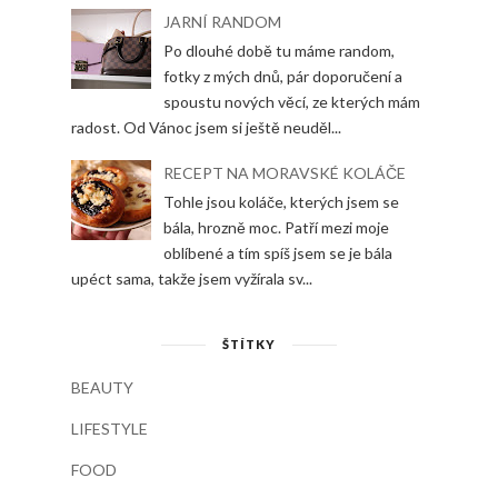
JARNÍ RANDOM
Po dlouhé době tu máme random,
fotky z mých dnů, pár doporučení a
spoustu nových věcí, ze kterých mám
radost. Od Vánoc jsem si ještě neuděl...
RECEPT NA MORAVSKÉ KOLÁČE
Tohle jsou koláče, kterých jsem se
bála, hrozně moc. Patří mezi moje
oblíbené a tím spíš jsem se je bála
upéct sama, takže jsem vyžírala sv...
ŠTÍTKY
BEAUTY
LIFESTYLE
FOOD