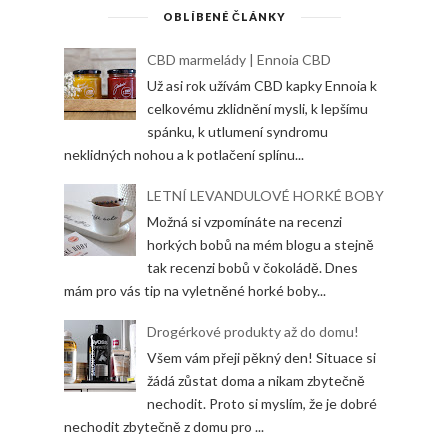
OBLÍBENÉ ČLÁNKY
CBD marmelády | Ennoia CBD
Už asi rok užívám CBD kapky Ennoia k
celkovému zklidnění mysli, k lepšímu
spánku, k utlumení syndromu
neklidných nohou a k potlačení splínu...
LETNÍ LEVANDULOVÉ HORKÉ BOBY
Možná si vzpomínáte na recenzi
horkých bobů na mém blogu a stejně
tak recenzi bobů v čokoládě. Dnes
mám pro vás tip na vyletněné horké boby...
Drogérkové produkty až do domu!
Všem vám přeji pěkný den! Situace si
žádá zůstat doma a nikam zbytečně
nechodit. Proto si myslím, že je dobré
nechodit zbytečně z domu pro ...