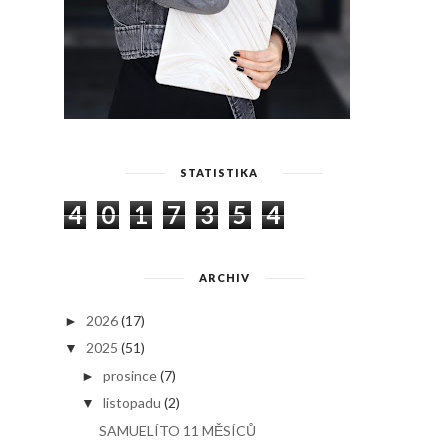
STATISTIKA
4
0
1
7
3
5
4
ARCHIV
2026
(17)
►
2025
(51)
▼
prosince
(7)
►
listopadu
(2)
▼
SAMUELÍTO 11 MĚSÍCŮ