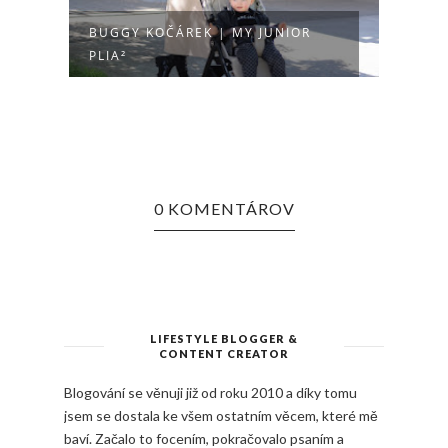
BUGGY KOČÁREK | MY JUNIOR
SAMÍ
PLIA²
MY JU
0 KOMENTÁROV
LIFESTYLE BLOGGER &
CONTENT CREATOR
Blogování se věnuji již od roku 2010 a díky tomu
jsem se dostala ke všem ostatním věcem, které mě
baví. Začalo to focením, pokračovalo psaním a