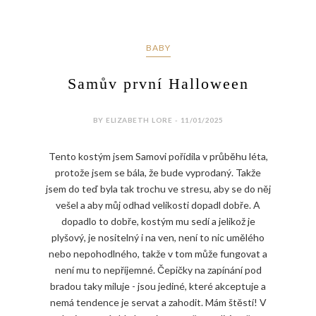
BABY
Samův první Halloween
BY ELIZABETH LORE - 11/01/2025
Tento kostým jsem Samovi pořídila v průběhu léta,
protože jsem se bála, že bude vyprodaný. Takže
jsem do teď byla tak trochu ve stresu, aby se do něj
vešel a aby můj odhad velikosti dopadl dobře. A
dopadlo to dobře, kostým mu sedí a jelikož je
plyšový, je nositelný i na ven, není to nic umělého
nebo nepohodlného, takže v tom může fungovat a
není mu to nepříjemné. Čepičky na zapínání pod
bradou taky miluje - jsou jediné, které akceptuje a
nemá tendence je servat a zahodit. Mám štěstí! V