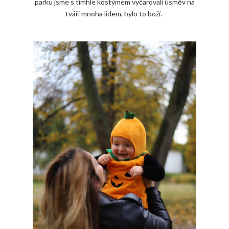
parku jsme s tímhle kostýmem vyčarovali úsměv na
tváři mnoha lidem, bylo to boží.