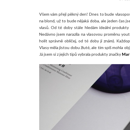
Všem vám přeji pěkný den! Dnes to bude vlasopost
na blond, už to bude nějaká doba, ale jeden čas js
vlasů. Od té doby stále hledám ideální produkty 
Nedávno jsem narazila na vlasovou proměnu yout
holit správně obličej, od té doby ji znám). Každ
Vlasy měla jistou dobu žluté, ale tím spíš mohla ob
Já jsem si z jejích tipů vybrala produkty značky
Mari