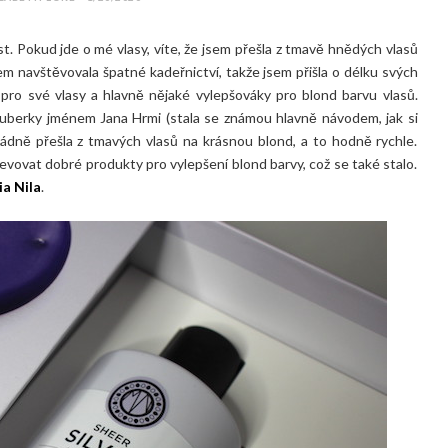
. Pokud jde o mé vlasy, víte, že jsem přešla z tmavě hnědých vlasů
em navštěvovala špatné kadeřnictví, takže jsem přišla o délku svých
pro své vlasy a hlavně nějaké vylepšováky pro blond barvu vlasů.
uberky jménem Jana Hrmi (stala se známou hlavně návodem, jak si
opádně přešla z tmavých vlasů na krásnou blond, a to hodně rychle.
jevovat dobré produkty pro vylepšení blond barvy, což se také stalo.
a Nila
.