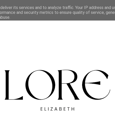
eliver its services and to analyze traffic. Your IP address and 
ormance and security metrics to ensure quality of service, gen
abuse.