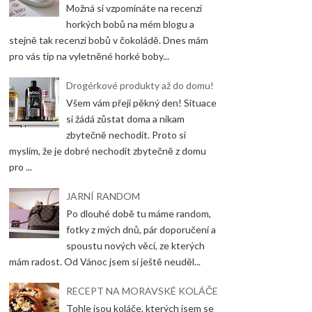
Možná si vzpomínáte na recenzi
horkých bobů na mém blogu a
stejně tak recenzi bobů v čokoládě. Dnes mám
pro vás tip na vyletněné horké boby...
Drogérkové produkty až do domu!
Všem vám přeji pěkný den! Situace
si žádá zůstat doma a nikam
zbytečně nechodit. Proto si
myslím, že je dobré nechodit zbytečně z domu
pro ...
JARNÍ RANDOM
Po dlouhé době tu máme random,
fotky z mých dnů, pár doporučení a
spoustu nových věcí, ze kterých
mám radost. Od Vánoc jsem si ještě neuděl...
RECEPT NA MORAVSKÉ KOLÁČE
Tohle jsou koláče, kterých jsem se