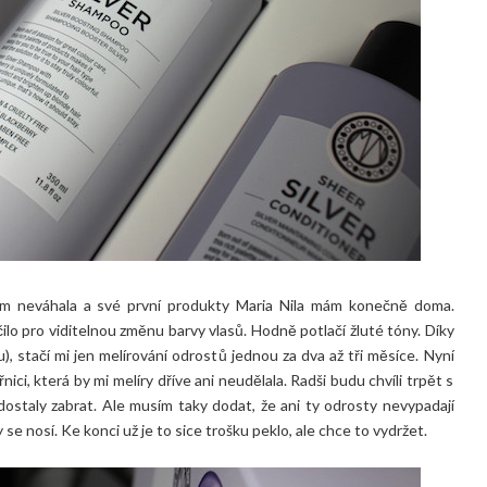
m neváhala a své první produkty Maria Nila mám konečně doma.
ilo pro viditelnou změnu barvy vlasů. Hodně potlačí žluté tóny. Díky
, stačí mi jen melírování odrostů jednou za dva až tři měsíce. Nyní
, která by mi melíry dříve ani neudělala. Radši budu chvíli trpět s
k dostaly zabrat. Ale musím taky dodat, že ani ty odrosty nevypadají
 se nosí. Ke konci už je to sice trošku peklo, ale chce to vydržet.