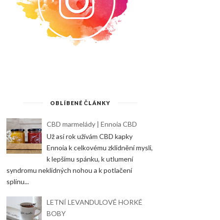
OBLÍBENÉ ČLÁNKY
CBD marmelády | Ennoia CBD
Už asi rok užívám CBD kapky
Ennoia k celkovému zklidnění mysli,
k lepšímu spánku, k utlumení
syndromu neklidných nohou a k potlačení
splínu...
LETNÍ LEVANDULOVÉ HORKÉ
BOBY