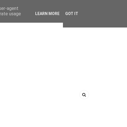
user-agent
erate usage
LEARN MORE
GOT IT