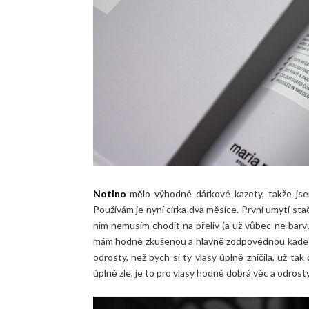
Notino
mělo výhodné dárkové kazety, takže jse
Používám je nyní cirka dva měsíce. První umytí stač
nim nemusím chodit na přeliv (a už vůbec ne barvu)
mám hodně zkušenou a hlavně zodpovědnou kadeřnici
odrosty, než bych si ty vlasy úplně zničila, už ta
úplně zle, je to pro vlasy hodně dobrá věc a odrosty