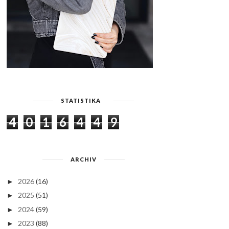
STATISTIKA
4
0
1
6
4
4
9
ARCHIV
2026
(16)
►
2025
(51)
►
2024
(59)
►
2023
(88)
►