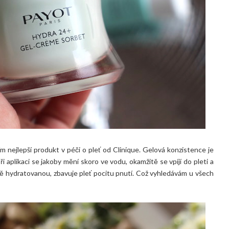
ím nejlepší produkt v péči o pleť od Clinique. Gelová konzistence je
i aplikaci se jakoby mění skoro ve vodu, okamžitě se vpíjí do pleti a
ně hydratovanou, zbavuje pleť pocitu pnutí. Což vyhledávám u všech