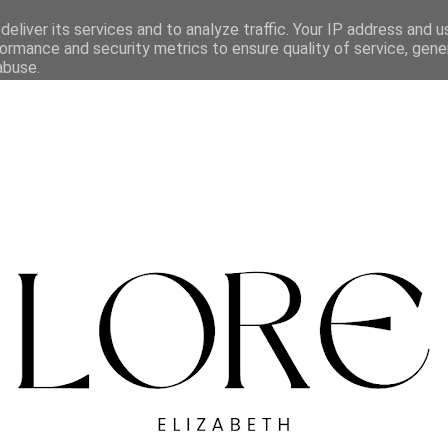
eliver its services and to analyze traffic. Your IP address and 
ormance and security metrics to ensure quality of service, gen
abuse.