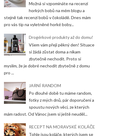
Možná si vzpomínáte na recenzi
horkých bobů na mém blogu a
stejně tak recenzi bobů v čokoládě. Dnes mám
pro vás tip na vyletněné horké boby...
Drogérkové produkty až do domu!
Všem vám přeji pěkný den! Situace
si žádá zůstat doma a nikam
zbytečně nechodit. Proto si
myslím, že je dobré nechodit zbytečně z domu
pro ...
JARNÍ RANDOM
Po dlouhé době tu máme random,
fotky z mých dnů, pár doporučení a
spoustu nových věcí, ze kterých
mám radost. Od Vánoc jsem si ještě neuděl...
RECEPT NA MORAVSKÉ KOLÁČE
Tohle jsou koláče, kterých jsem se