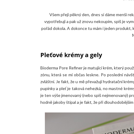
Všem přeji pěkný den, dnes si dáme menší rek
vypotřebuji a pak už znovu nekoupím, spíš je v
pořád dokola. A dokonce tu mám i jeden produkt, 
Pleťové krémy a gely
Bioderma Pore Refiner je matující krém, který pou
zónu, která se mi občas leskne. Po poslední návšt
zvláštní. Je fakt, že u mě převažují hydratační kr
pupínky a pleť je taková nehezká, no mastné krémy
je ten výše jmenovaný (nebo spíš nejmenovaný) prod
hodně jakoby štípal a je fakt, že při dlouhodobější