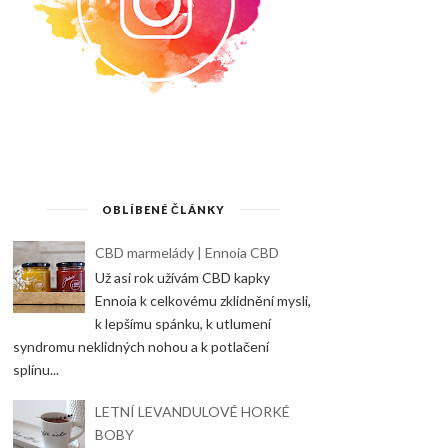
OBLÍBENÉ ČLÁNKY
CBD marmelády | Ennoia CBD
Už asi rok užívám CBD kapky
Ennoia k celkovému zklidnění mysli,
k lepšímu spánku, k utlumení
syndromu neklidných nohou a k potlačení
splínu...
LETNÍ LEVANDULOVÉ HORKÉ
BOBY