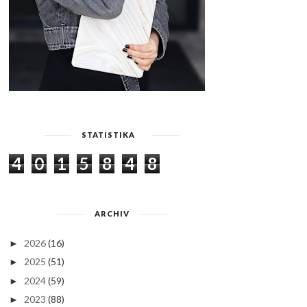
STATISTIKA
4
0
1
5
8
4
8
ARCHIV
2026
(16)
►
2025
(51)
►
2024
(59)
►
2023
(88)
►