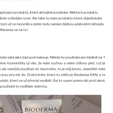
apitulaci produktů, které aktuálně používám. Některé produkty
yměním a hledám nové. Ale také tu mám produkty, které objednávám
který už se nevyrábí a zatím tedy nemám žádnou adekvátní náhradu.
Mrkneme se na to!
žívám také jako bázi pod makeup. Někdy ho používám jen lokálně na T
ěve kosmetičky už vím, že mám suchou a velmi citlivou pleť, což je
émy, ale nemůžu používat nic mastného, to je můj konec, okamžitě mám
 jsou pro mě zlo. Druhý krém, který tu vidíte je Bioderma AKN, a to
ukt, který se už přestal vyrábět. Byl to super pomocník proti akné,
m používání to nedělalo dobrotu.