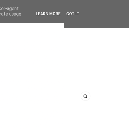
user-agent
erate usage
LEARN MORE
GOT IT