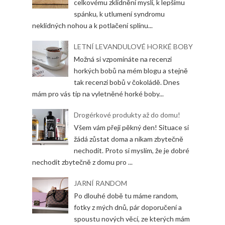
celkovému zklidnění mysli, k lepšímu
spánku, k utlumení syndromu
neklidných nohou a k potlačení splínu...
LETNÍ LEVANDULOVÉ HORKÉ BOBY
Možná si vzpomínáte na recenzi
horkých bobů na mém blogu a stejně
tak recenzi bobů v čokoládě. Dnes
mám pro vás tip na vyletněné horké boby...
Drogérkové produkty až do domu!
Všem vám přeji pěkný den! Situace si
žádá zůstat doma a nikam zbytečně
nechodit. Proto si myslím, že je dobré
nechodit zbytečně z domu pro ...
JARNÍ RANDOM
Po dlouhé době tu máme random,
fotky z mých dnů, pár doporučení a
spoustu nových věcí, ze kterých mám