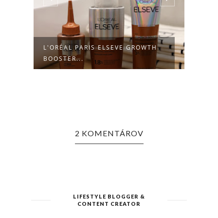
L'ORÉAL PARIS ELSEVE GROWTH
NOVÝ
BOOSTER...
HYPE
2 KOMENTÁROV
LIFESTYLE BLOGGER &
CONTENT CREATOR