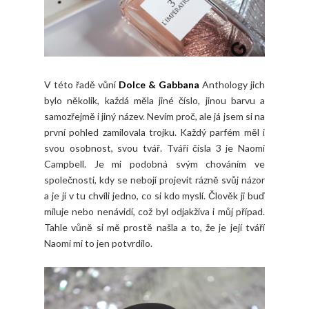
V této řadě vůní
Dolce & Gabbana
Anthology jich
bylo několik, každá měla jiné číslo, jinou barvu a
samozřejmě i jiný název. Nevím proč, ale já jsem si na
první pohled zamilovala trojku. Každý parfém měl i
svou osobnost, svou tvář. Tváří čísla 3 je Naomi
Campbell. Je mi podobná svým chováním ve
společnosti, kdy se nebojí projevit rázně svůj názor
a je jí v tu chvíli jedno, co si kdo myslí. Člověk ji buď
miluje nebo nenávidí, což byl odjakživa i můj případ.
Tahle vůně si mě prostě našla a to, že je její tváří
Naomi mi to jen potvrdilo.