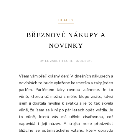
BEAUTY
BŘEZNOVÉ NÁKUPY A
NOVINKY
BY ELIZABETH LORE - 3/05/2020
Všem vám přeji krásný den! V dnešních nákupech a
novinkách to bude vyložene kosmetika a taky jeden
parfém. Parfémem taky rovnou začneme. Je to
vůně, kterou už možná z mého blogu znáte, kdysi
jsem ji dostala myslím k svátku a je to tak skvělá
vůně, že jsem se k ní po pár letech opět vrátila. Je
to vůně, která vás má učinit císařovnou, což
napovídá i její název. A trojka nese předzvěst
blížícího se optimistického vztahu, který opravdu