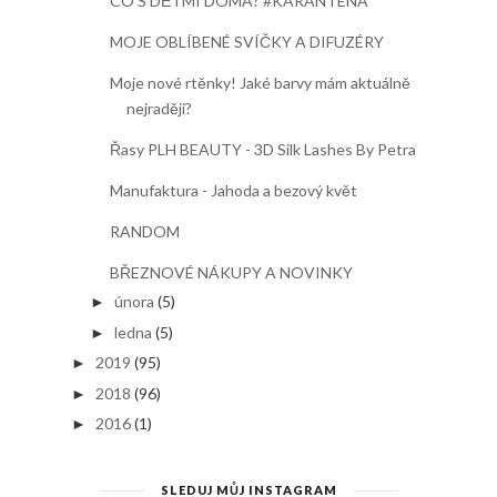
CO S DĚTMI DOMA? #KARANTENA
MOJE OBLÍBENÉ SVÍČKY A DIFUZÉRY
Moje nové rtěnky! Jaké barvy mám aktuálně
nejraději?
Řasy PLH BEAUTY - 3D Silk Lashes By Petra
Manufaktura - Jahoda a bezový květ
RANDOM
BŘEZNOVÉ NÁKUPY A NOVINKY
února
(5)
►
ledna
(5)
►
2019
(95)
►
2018
(96)
►
2016
(1)
►
SLEDUJ MŮJ INSTAGRAM