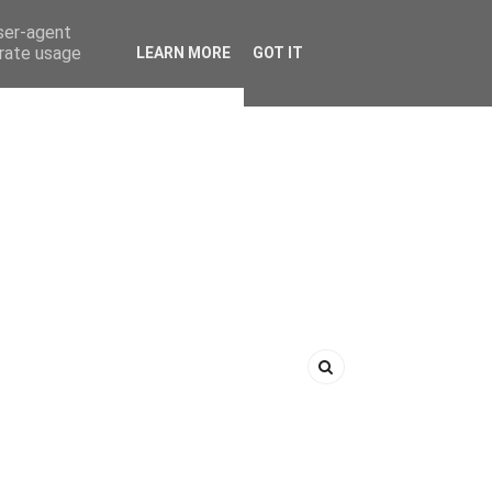
user-agent
erate usage
LEARN MORE
GOT IT