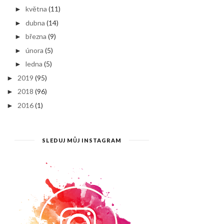
května
(11)
►
dubna
(14)
►
března
(9)
►
února
(5)
►
ledna
(5)
►
2019
(95)
►
2018
(96)
►
2016
(1)
►
SLEDUJ MŮJ INSTAGRAM