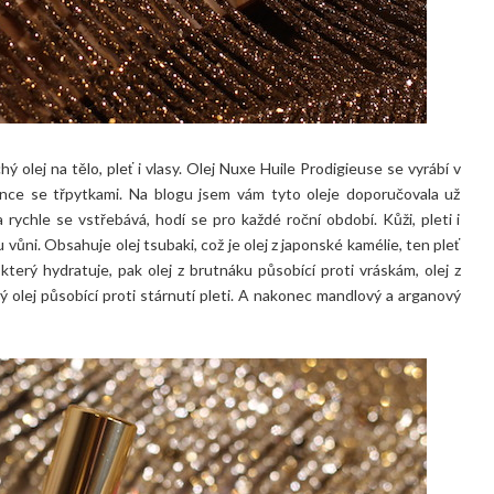
chý olej na tělo, pleť i vlasy. Olej Nuxe Huile Prodigieuse se vyrábí v
once se třpytkami. Na blogu jsem vám tyto oleje doporučovala už
ychle se vstřebává, hodí se pro každé roční období. Kůži, pleti i
ůni. Obsahuje olej tsubaki, což je olej z japonské kamélie, ten pleť
 který hydratuje, pak olej z brutnáku působící proti vráskám, olej z
ý olej působící proti stárnutí pleti. A nakonec mandlový a arganový