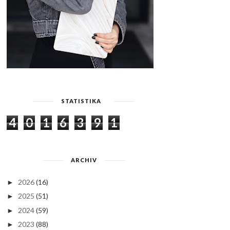
STATISTIKA
4
0
1
6
3
9
1
ARCHIV
2026
(16)
►
2025
(51)
►
2024
(59)
►
2023
(88)
►