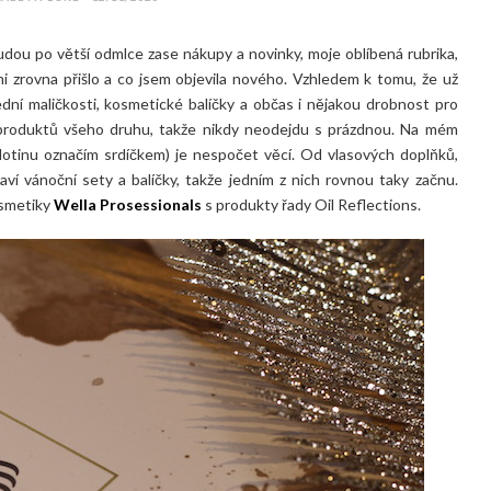
dou po větší odmlce zase nákupy a novinky, moje oblíbená rubrika,
 zrovna přišlo a co jsem objevila nového. Vzhledem k tomu, že už
í maličkosti, kosmetické balíčky a občas i nějakou drobnost pro
 produktů všeho druhu, takže nikdy neodejdu s prázdnou. Na mém
Notinu označím srdíčkem) je nespočet věcí. Od vlasových doplňků,
ví vánoční sety a balíčky, takže jedním z nich rovnou taky začnu.
osmetiky
Wella Prosessionals
s produkty řady Oil Reflections.