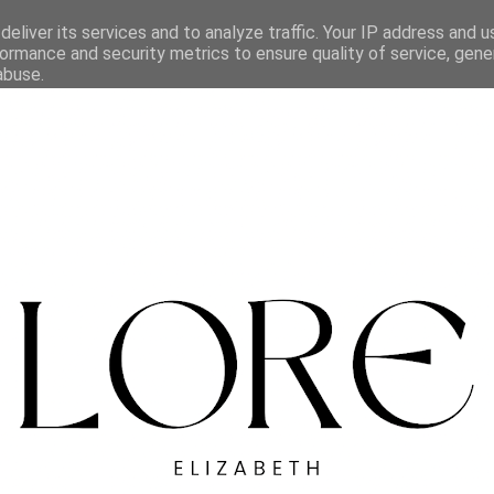
eliver its services and to analyze traffic. Your IP address and 
ormance and security metrics to ensure quality of service, gen
abuse.