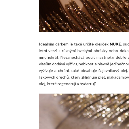
Ideálním dárkem je také určitě olejíček
NUXE
, su
letní verzi s různými hzekými obrázky nebo dok
mnohokrát. Nezanechává pocit mastnoty, dobře a r
vlasům dodává výživu, hebkost a hlavně jedinečnou v
vyživuje a chrání, také obsahuje čajovníkový olej,
lískových ořechů, který zklidňuje pleť, makadamiov
olej, které regenerují a hydartují.