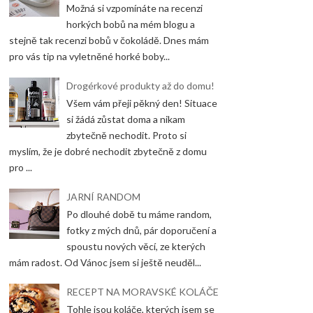
Možná si vzpomínáte na recenzi
horkých bobů na mém blogu a
stejně tak recenzi bobů v čokoládě. Dnes mám
pro vás tip na vyletněné horké boby...
Drogérkové produkty až do domu!
Všem vám přeji pěkný den! Situace
si žádá zůstat doma a nikam
zbytečně nechodit. Proto si
myslím, že je dobré nechodit zbytečně z domu
pro ...
JARNÍ RANDOM
Po dlouhé době tu máme random,
fotky z mých dnů, pár doporučení a
spoustu nových věcí, ze kterých
mám radost. Od Vánoc jsem si ještě neuděl...
RECEPT NA MORAVSKÉ KOLÁČE
Tohle jsou koláče, kterých jsem se