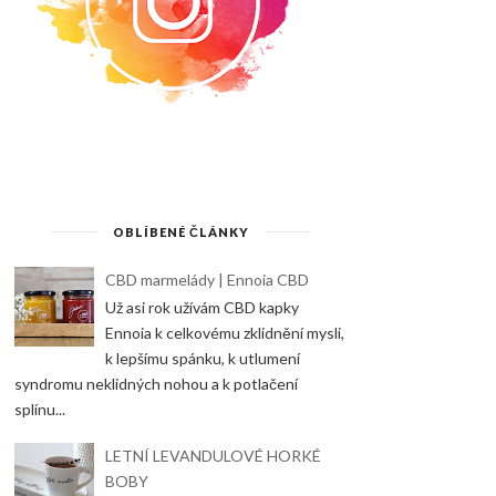
OBLÍBENÉ ČLÁNKY
CBD marmelády | Ennoia CBD
Už asi rok užívám CBD kapky
Ennoia k celkovému zklidnění mysli,
k lepšímu spánku, k utlumení
syndromu neklidných nohou a k potlačení
splínu...
LETNÍ LEVANDULOVÉ HORKÉ
BOBY