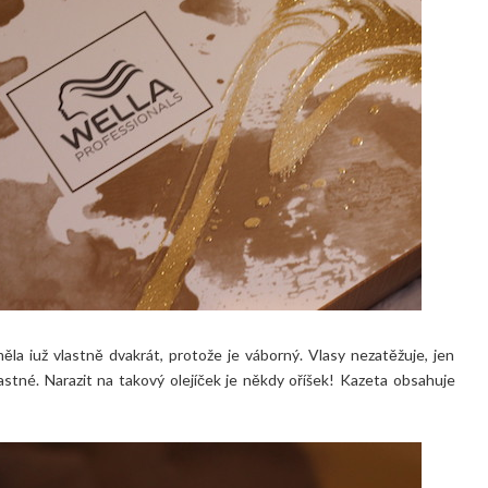
la iuž vlastně dvakrát, protože je váborný. Vlasy nezatěžuje, jen
astné. Narazit na takový olejíček je někdy oříšek! Kazeta obsahuje