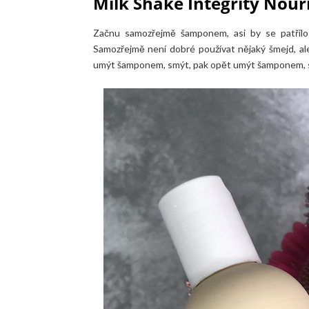
Milk Shake Integrity Nou
Začnu samozřejmě šamponem, asi by se patřilo 
Samozřejmě není dobré používat nějaký šmejd, ale
umýt šamponem, smýt, pak opět umýt šamponem, sm