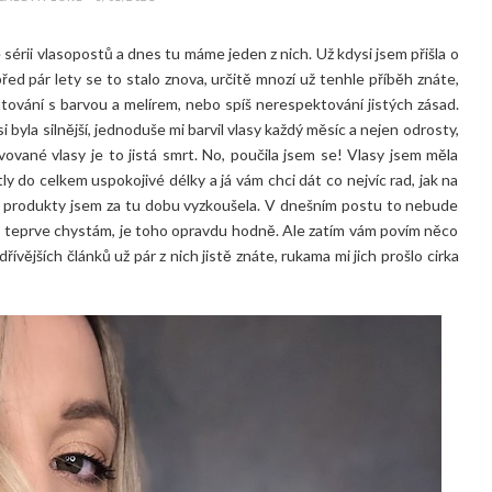
sérii vlasopostů a dnes tu máme jeden z nich. Už kdysi jsem přišla o
před pár lety se to stalo znova, určitě mnozí už tenhle příběh znáte,
ování s barvou a melírem, nebo spíš nerespektování jistých zásad.
i byla silnější, jednoduše mi barvil vlasy každý měsíc a nejen odrosty,
vované vlasy je to jistá smrt. No, poučila jsem se! Vlasy jsem měla
 do celkem uspokojivé délky a já vám chci dát co nejvíc rad, jak na
jaké produkty jsem za tu dobu vyzkoušela. V dnešním postu to nebude
to teprve chystám, je toho opravdu hodně. Ale zatím vám povím něco
řívějších článků už pár z nich jistě znáte, rukama mi jich prošlo cirka