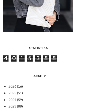
STATISTIKA
4
0
1
5
3
8
8
ARCHIV
2026
(16)
►
2025
(51)
►
2024
(59)
►
2023
(88)
►