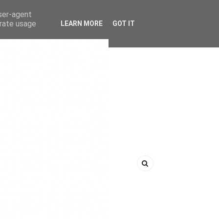
user-agent
erate usage
LEARN MORE
GOT IT