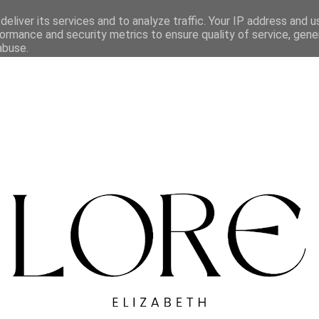
eliver its services and to analyze traffic. Your IP address and 
ormance and security metrics to ensure quality of service, gen
abuse.