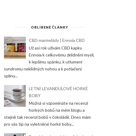
OBLÍBENÉ ČLÁNKY
CBD marmelády | Ennoia CBD
Už asi rok užívám CBD kapky
Ennoia k celkovému zklidnění mysli,
k lepšímu spánku, k utlumení
syndromu neklidných nohou a k potlačení
splínu...
LETNÍ LEVANDULOVÉ HORKÉ
BOBY
Možná si vzpomínáte na recenzi
horkých bobů na mém blogu a
stejně tak recenzi bobů v čokoládě. Dnes mám
pro vás tip na vyletněné horké boby...