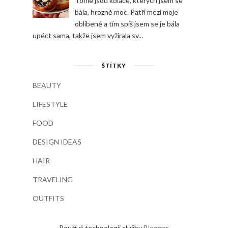
Tohle jsou koláče, kterých jsem se
bála, hrozně moc. Patří mezi moje
oblíbené a tím spíš jsem se je bála
upéct sama, takže jsem vyžírala sv...
ŠTÍTKY
BEAUTY
LIFESTYLE
FOOD
DESIGN IDEAS
HAIR
TRAVELING
OUTFITS
Používá technologii služby
Blogger
.