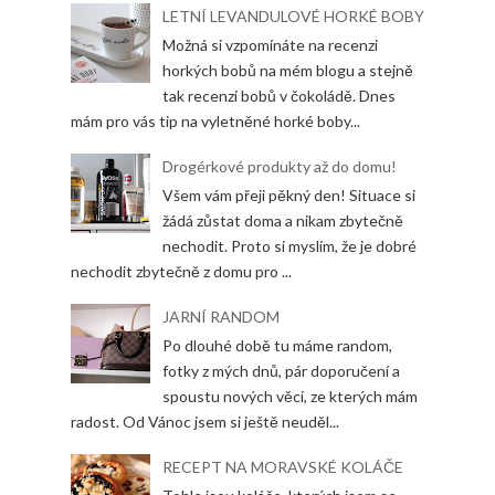
LETNÍ LEVANDULOVÉ HORKÉ BOBY
Možná si vzpomínáte na recenzi
horkých bobů na mém blogu a stejně
tak recenzi bobů v čokoládě. Dnes
mám pro vás tip na vyletněné horké boby...
Drogérkové produkty až do domu!
Všem vám přeji pěkný den! Situace si
žádá zůstat doma a nikam zbytečně
nechodit. Proto si myslím, že je dobré
nechodit zbytečně z domu pro ...
JARNÍ RANDOM
Po dlouhé době tu máme random,
fotky z mých dnů, pár doporučení a
spoustu nových věcí, ze kterých mám
radost. Od Vánoc jsem si ještě neuděl...
RECEPT NA MORAVSKÉ KOLÁČE