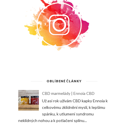
OBLÍBENÉ ČLÁNKY
CBD marmelády | Ennoia CBD
Už asi rok užívám CBD kapky Ennoia k
celkovému zklidnění mysli, k lepšímu
spánku, k utlumení syndromu
neklidných nohou a k potlačení splínu...