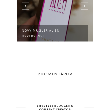
H
NOVÝ MUGLER ALIEN
NOVÝ
HYPERSENSE
L'EAU
2 KOMENTÁROV
LIFESTYLE BLOGGER &
CONTENT CREATOR