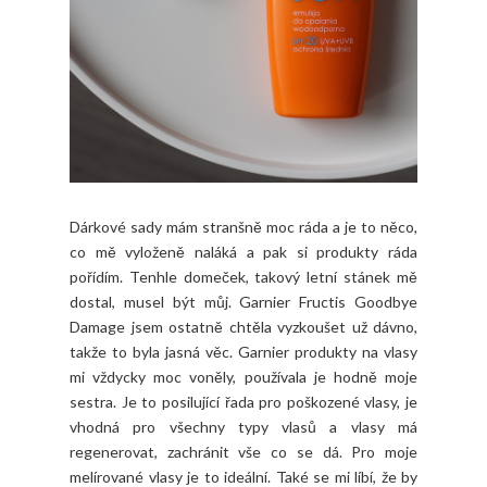
Dárkové sady mám stranšně moc ráda a je to něco,
co mě vyloženě naláká a pak si produkty ráda
pořídím. Tenhle domeček, takový letní stánek mě
dostal, musel být můj. Garnier Fructis Goodbye
Damage jsem ostatně chtěla vyzkoušet už dávno,
takže to byla jasná věc. Garnier produkty na vlasy
mi vždycky moc voněly, používala je hodně moje
sestra. Je to posilující řada pro poškozené vlasy, je
vhodná pro všechny typy vlasů a vlasy má
regenerovat, zachránit vše co se dá. Pro moje
melírované vlasy je to ideální. Také se mi líbí, že by