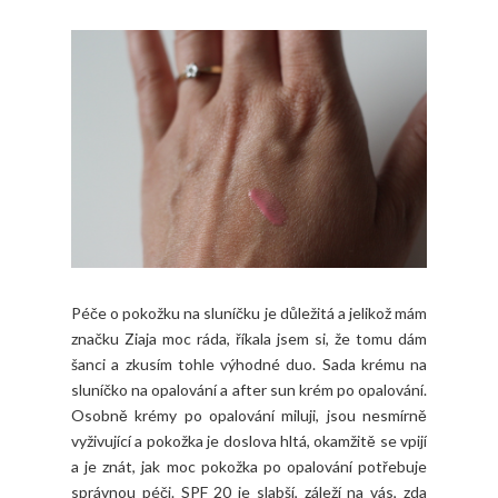
Péče o pokožku na sluníčku je důležitá a jelikož mám
značku Ziaja moc ráda, říkala jsem si, že tomu dám
šanci a zkusím tohle výhodné duo. Sada krému na
sluníčko na opalování a after sun krém po opalování.
Osobně krémy po opalování miluji, jsou nesmírně
vyživující a pokožka je doslova hltá, okamžitě se vpijí
a je znát, jak moc pokožka po opalování potřebuje
správnou péči. SPF 20 je slabší, záleží na vás, zda