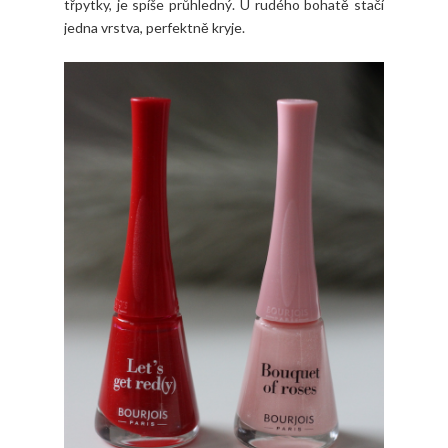
třpytky, je spíše průhledný. U rudého bohatě stačí
jedna vrstva, perfektně kryje.