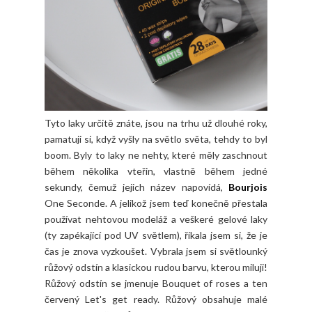
Tyto laky určitě znáte, jsou na trhu už dlouhé roky,
pamatuji si, když vyšly na světlo světa, tehdy to byl
boom. Byly to laky ne nehty, které měly zaschnout
během několika vteřin, vlastně během jedné
sekundy, čemuž jejich název napovídá,
Bourjois
One Seconde. A jelikož jsem teď konečně přestala
používat nehtovou modeláž a veškeré gelové laky
(ty zapékající pod UV světlem), říkala jsem si, že je
čas je znova vyzkoušet. Vybrala jsem si světlounký
růžový odstín a klasickou rudou barvu, kterou miluji!
Růžový odstín se jmenuje Bouquet of roses a ten
červený Let's get ready. Růžový obsahuje malé