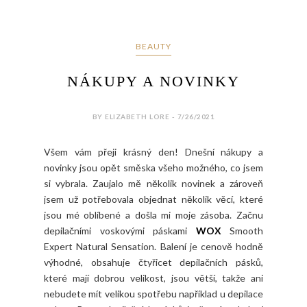
BEAUTY
NÁKUPY A NOVINKY
BY ELIZABETH LORE - 7/26/2021
Všem vám přeji krásný den! Dnešní nákupy a
novinky jsou opět směska všeho možného, co jsem
si vybrala. Zaujalo mě několik novinek a zároveň
jsem už potřebovala objednat několik věcí, které
jsou mé oblíbené a došla mi moje zásoba. Začnu
depilačními voskovými páskami
WOX
Smooth
Expert Natural Sensation. Balení je cenově hodně
výhodné, obsahuje čtyřicet depilačních pásků,
které mají dobrou velikost, jsou větší, takže ani
nebudete mít velikou spotřebu například u depilace