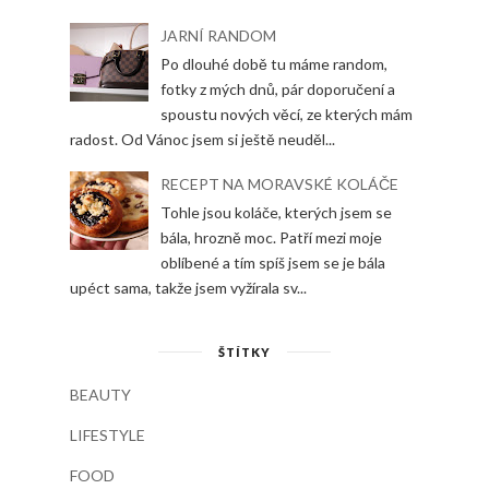
JARNÍ RANDOM
Po dlouhé době tu máme random,
fotky z mých dnů, pár doporučení a
spoustu nových věcí, ze kterých mám
radost. Od Vánoc jsem si ještě neuděl...
RECEPT NA MORAVSKÉ KOLÁČE
Tohle jsou koláče, kterých jsem se
bála, hrozně moc. Patří mezi moje
oblíbené a tím spíš jsem se je bála
upéct sama, takže jsem vyžírala sv...
ŠTÍTKY
BEAUTY
LIFESTYLE
FOOD