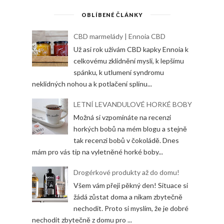
OBLÍBENÉ ČLÁNKY
CBD marmelády | Ennoia CBD
Už asi rok užívám CBD kapky Ennoia k
celkovému zklidnění mysli, k lepšímu
spánku, k utlumení syndromu
neklidných nohou a k potlačení splínu...
LETNÍ LEVANDULOVÉ HORKÉ BOBY
Možná si vzpomínáte na recenzi
horkých bobů na mém blogu a stejně
tak recenzi bobů v čokoládě. Dnes
mám pro vás tip na vyletněné horké boby...
Drogérkové produkty až do domu!
Všem vám přeji pěkný den! Situace si
žádá zůstat doma a nikam zbytečně
nechodit. Proto si myslím, že je dobré
nechodit zbytečně z domu pro ...