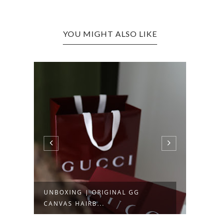
YOU MIGHT ALSO LIKE
UNBOXING | ORIGINAL GG
GUCC
CANVAS HAIRB...
CROS