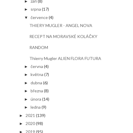
září
(8)
►
srpna
(17)
►
července
(4)
▼
THIERY MUGLER - ANGEL NOVA
RECEPT NA MORAVSKÉ KOLÁČKY
RANDOM
Thierry Mugler ALIEN FLORA FUTURA
června
(4)
►
května
(7)
►
dubna
(6)
►
března
(8)
►
února
(14)
►
ledna
(9)
►
2021
(139)
►
2020
(98)
►
2019
(95)
►