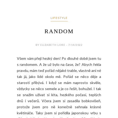
LIFESTYLE
RANDOM
BY ELIZABETH LORE - 7/14/2022
Všem vám přeji hezký den! Po dlouhé době jsem tu
s randomem. A že už bylo na čase, že? Abych řekla
pravdu, mám teď pořád nějaké trable, vlastně ani né
tak já, jako lidé okolo mě. Pořád se něco děje a
starostí přibývá. I když se mám naprosto skvěle,
vždycky se něco semele a je co řešit, bohužel. I tak
se snažím užívat si léta, hezkého počasí, teplých
dnů i večerů. Včera jsem si zasadila bobkovišeň,
protože jsem pro ně konečně sehnala krásné
květináče. Taky jsem si pořídila japonskou vrbu s