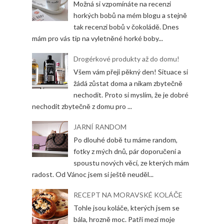
Možná si vzpomínáte na recenzi
horkých bobů na mém blogu a stejně
tak recenzi bobů v čokoládě. Dnes
mám pro vás tip na vyletněné horké boby...
Drogérkové produkty až do domu!
Všem vám přeji pěkný den! Situace si
žádá zůstat doma a nikam zbytečně
nechodit. Proto si myslím, že je dobré
nechodit zbytečně z domu pro ...
JARNÍ RANDOM
Po dlouhé době tu máme random,
fotky z mých dnů, pár doporučení a
spoustu nových věcí, ze kterých mám
radost. Od Vánoc jsem si ještě neuděl...
RECEPT NA MORAVSKÉ KOLÁČE
Tohle jsou koláče, kterých jsem se
bála, hrozně moc. Patří mezi moje