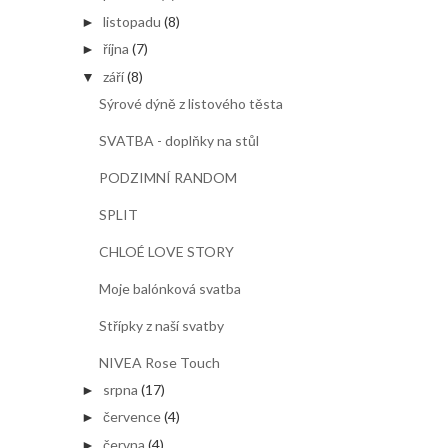
listopadu
(8)
►
října
(7)
►
září
(8)
▼
Sýrové dýně z listového těsta
SVATBA - doplňky na stůl
PODZIMNÍ RANDOM
SPLIT
CHLOÉ LOVE STORY
Moje balónková svatba
Střípky z naší svatby
NIVEA Rose Touch
srpna
(17)
►
července
(4)
►
června
(4)
►