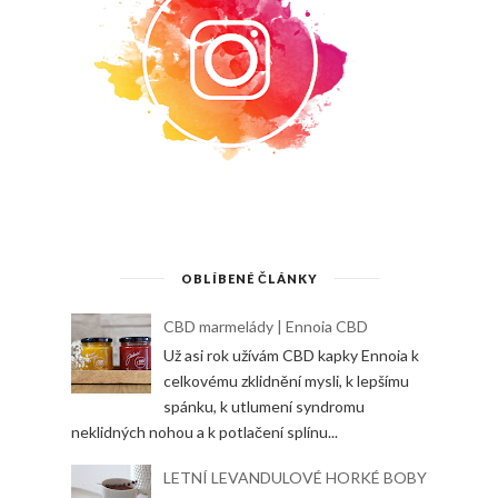
OBLÍBENÉ ČLÁNKY
CBD marmelády | Ennoia CBD
Už asi rok užívám CBD kapky Ennoia k
celkovému zklidnění mysli, k lepšímu
spánku, k utlumení syndromu
neklidných nohou a k potlačení splínu...
LETNÍ LEVANDULOVÉ HORKÉ BOBY