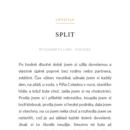
LIFESTYLE
SPLIT
BY ELIZABETH LORE - 9/25/2022
Po hodně dlouhé době jsem si užila dovolenou a
vlastně úplně poprvé bez rodiny nebo partnera,
zvláštní. Čas vůbec neutíkal, užívala jsem si každý
den, na pláži, u vody, s Piña Coladou v ruce, sluníčko
hřálo a když byla chuť, zašla jsem si na chobotnici.
Prošla jsem si i přilehlé městečko, koupila jsem si
boží klobouk, prošla jsem si hezké podniky, dala jsem
si všechno, na co jsem měla chuť a rozhodla jsem se
nešetřit, což je asi základ každé dobré dovolené.
Jinak si to člověk neužije. Smutno mi bylo až