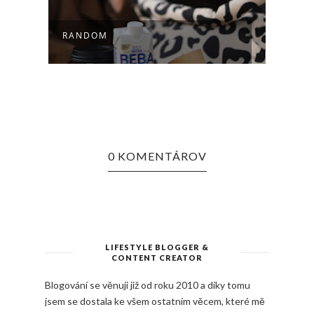
 |
UNBO
RANDOM
CANV
0 KOMENTÁROV
LIFESTYLE BLOGGER &
CONTENT CREATOR
Blogování se věnuji již od roku 2010 a díky tomu
jsem se dostala ke všem ostatním věcem, které mě