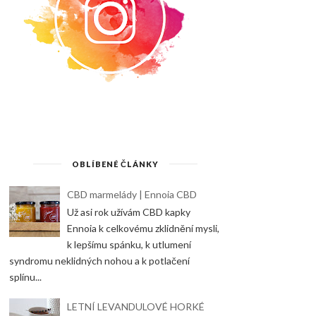
OBLÍBENÉ ČLÁNKY
CBD marmelády | Ennoia CBD
Už asi rok užívám CBD kapky
Ennoia k celkovému zklidnění mysli,
k lepšímu spánku, k utlumení
syndromu neklidných nohou a k potlačení
splínu...
LETNÍ LEVANDULOVÉ HORKÉ