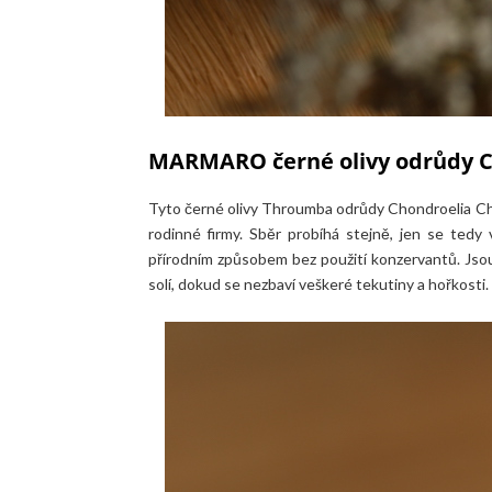
MARMARO černé olivy odrůdy C
Tyto černé olivy Throumba odrůdy Chondroelia Chalk
rodinné firmy. Sběr probíhá stejně, jen se tedy v
přírodním způsobem bez použití konzervantů. Jso
solí, dokud se nezbaví veškeré tekutiny a hořkosti.