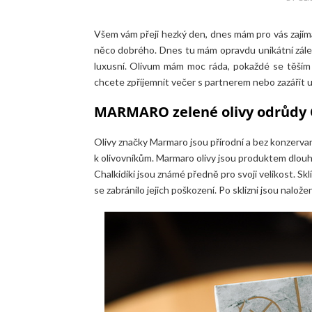
Všem vám přeji hezký den, dnes mám pro vás zají
něco dobrého. Dnes tu mám opravdu unikátní záleži
luxusní. Olivum mám moc ráda, pokaždé se těším 
chcete zpříjemnit večer s partnerem nebo zazářit u 
MARMARO zelené olivy odrůdy C
Olivy značky Marmaro jsou přírodní a bez konzervan
k olivovníkům. Marmaro olivy jsou produktem dlouhé
Chalkidiki jsou známé předně pro svoji velikost. Sklí
se zabránilo jejich poškození. Po sklizni jsou nalo