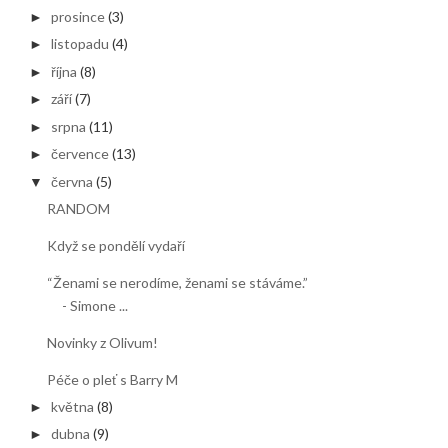
prosince
(3)
►
listopadu
(4)
►
října
(8)
►
září
(7)
►
srpna
(11)
►
července
(13)
►
června
(5)
▼
RANDOM
Když se pondělí vydaří
“Ženami se nerodíme, ženami se stáváme.”
- Simone ...
Novinky z Olivum!
Péče o pleť s Barry M
května
(8)
►
dubna
(9)
►