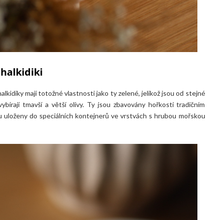
halkidiki
idiky mají totožné vlastnosti jako ty zelené, jelikož jsou od stejné
ybírají tmavší a větší olivy. Ty jsou zbavovány hořkosti tradičním
u uloženy do speciálních kontejnerů ve vrstvách s hrubou mořskou