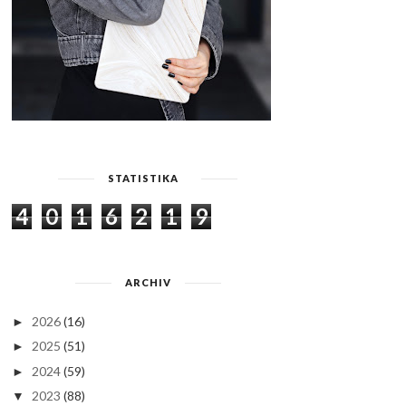
STATISTIKA
4
0
1
6
2
1
9
ARCHIV
2026
(16)
►
2025
(51)
►
2024
(59)
►
2023
(88)
▼