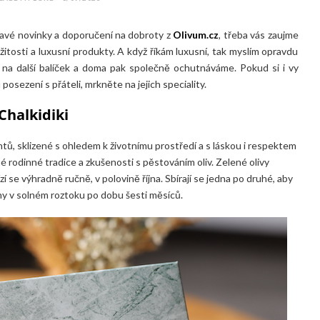
mavé novinky a doporučení na dobroty z
Olivum.cz
, třeba vás zaujme
tosti a luxusní produkty. A když říkám luxusní, tak myslím opravdu
na další balíček a doma pak společně ochutnáváme. Pokud si i vy
posezení s přáteli, mrkněte na jejich speciality.
halkidiki
tů, sklizené s ohledem k životnímu prostředí a s láskou i respektem
 rodinné tradice a zkušenosti s pěstováním oliv. Zelené olivy
zí se výhradně ručně, v polovině října. Sbírají se jedna po druhé, aby
ženy v solném roztoku po dobu šesti měsíců.