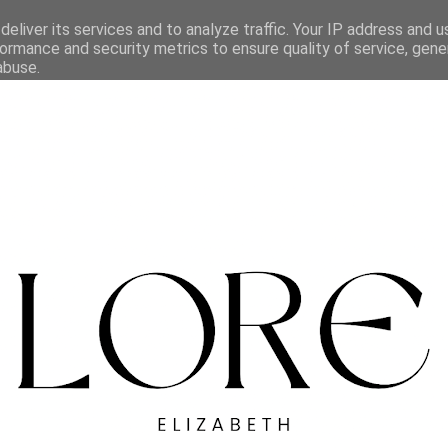
eliver its services and to analyze traffic. Your IP address and 
ormance and security metrics to ensure quality of service, gen
abuse.