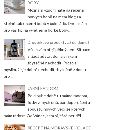
BOBY
Možná si vzpomínáte na recenzi
horkých bobů na mém blogu a
stejně tak recenzi bobů v čokoládě. Dnes mám
pro vás tip na vyletněné horké boby...
Drogérkové produkty až do domu!
Všem vám přeji pěkný den! Situace
si žádá zůstat doma a nikam
zbytečně nechodit. Proto si
myslím, že je dobré nechodit zbytečně z domu
pro ...
JARNÍ RANDOM
Po dlouhé době tu máme random,
fotky z mých dnů, pár doporučení a
spoustu nových věcí, ze kterých
mám radost. Od Vánoc jsem si ještě neuděl...
RECEPT NA MORAVSKÉ KOLÁČE