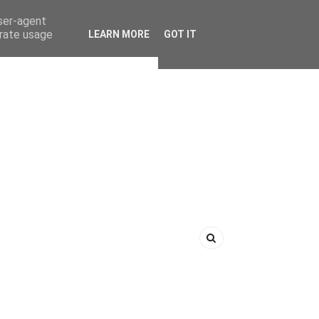
user-agent
erate usage
LEARN MORE
GOT IT