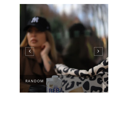
 |
UNBO
RANDOM
CANV