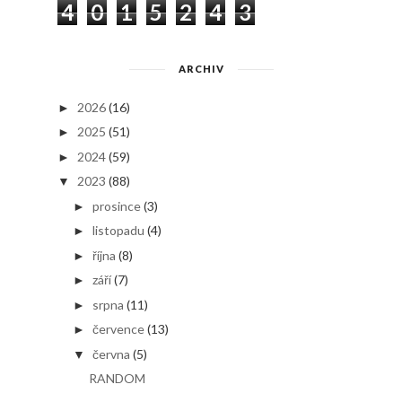
4
0
1
5
2
4
3
ARCHIV
2026
(16)
►
2025
(51)
►
2024
(59)
►
2023
(88)
▼
prosince
(3)
►
listopadu
(4)
►
října
(8)
►
září
(7)
►
srpna
(11)
►
července
(13)
►
června
(5)
▼
RANDOM