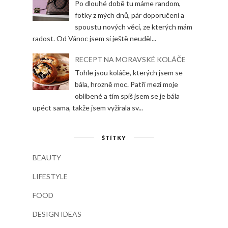
Po dlouhé době tu máme random,
fotky z mých dnů, pár doporučení a
spoustu nových věcí, ze kterých mám
radost. Od Vánoc jsem si ještě neuděl...
RECEPT NA MORAVSKÉ KOLÁČE
Tohle jsou koláče, kterých jsem se
bála, hrozně moc. Patří mezi moje
oblíbené a tím spíš jsem se je bála
upéct sama, takže jsem vyžírala sv...
ŠTÍTKY
BEAUTY
LIFESTYLE
FOOD
DESIGN IDEAS