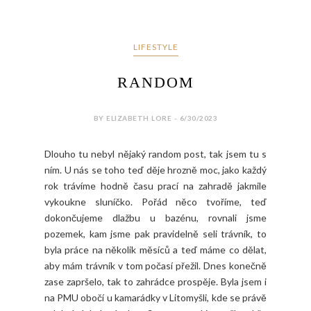
LIFESTYLE
RANDOM
BY ELIZABETH LORE - 6/30/2023
Dlouho tu nebyl nějaký random post, tak jsem tu s
ním. U nás se toho teď děje hrozně moc, jako každý
rok trávíme hodně času prací na zahradě jakmile
vykoukne sluníčko. Pořád něco tvoříme, teď
dokončujeme dlažbu u bazénu, rovnali jsme
pozemek, kam jsme pak pravidelně seli trávník, to
byla práce na několik měsíců a teď máme co dělat,
aby mám trávník v tom počasí přežil. Dnes konečně
zase zapršelo, tak to zahrádce prospěje. Byla jsem i
na PMU obočí u kamarádky v Litomyšli, kde se právě