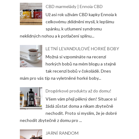
CBD marmelády | Ennoia CBD
Už asi rok užívám CBD kapky Ennoia k
celkovému zklidnění mysli, k lepšímu
spánku, k utlumení syndromu
neklidných nohou a k potlačení splínu...
LETNÍ LEVANDULOVÉ HORKÉ BOBY
Možná si vzpomínáte na recenzi
horkých bobů na mém blogu a stejně
tak recenzi bobů v čokoládě. Dnes
mám pro vás tip na vyletněné horké boby...
Drogérkové produkty až do domu!
Všem vám přeji pěkný den! Situace si
žádá zůstat doma a nikam zbytečně
nechodit. Proto si myslím, že je dobré
nechodit zbytečně z domu pro ...
JARNÍ RANDOM