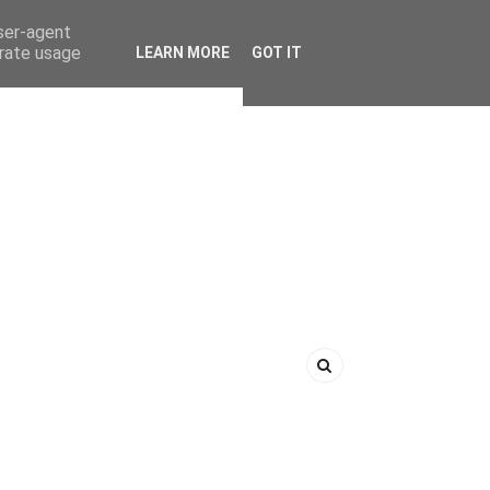
user-agent
erate usage
LEARN MORE
GOT IT