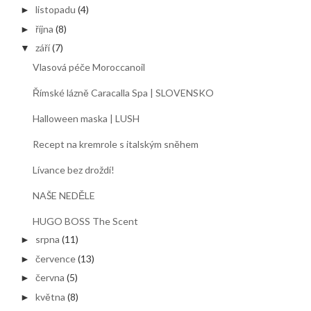
listopadu
(4)
►
října
(8)
►
září
(7)
▼
Vlasová péče Moroccanoil
Římské lázně Caracalla Spa | SLOVENSKO
Halloween maska | LUSH
Recept na kremrole s italským sněhem
Lívance bez droždí!
NAŠE NEDĚLE
HUGO BOSS The Scent
srpna
(11)
►
července
(13)
►
června
(5)
►
května
(8)
►