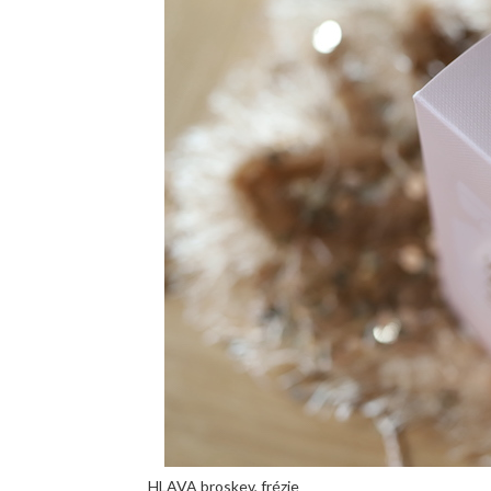
HLAVA broskev, frézie