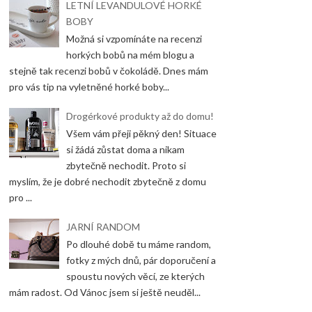
LETNÍ LEVANDULOVÉ HORKÉ
BOBY
Možná si vzpomínáte na recenzi
horkých bobů na mém blogu a
stejně tak recenzi bobů v čokoládě. Dnes mám
pro vás tip na vyletněné horké boby...
Drogérkové produkty až do domu!
Všem vám přeji pěkný den! Situace
si žádá zůstat doma a nikam
zbytečně nechodit. Proto si
myslím, že je dobré nechodit zbytečně z domu
pro ...
JARNÍ RANDOM
Po dlouhé době tu máme random,
fotky z mých dnů, pár doporučení a
spoustu nových věcí, ze kterých
mám radost. Od Vánoc jsem si ještě neuděl...