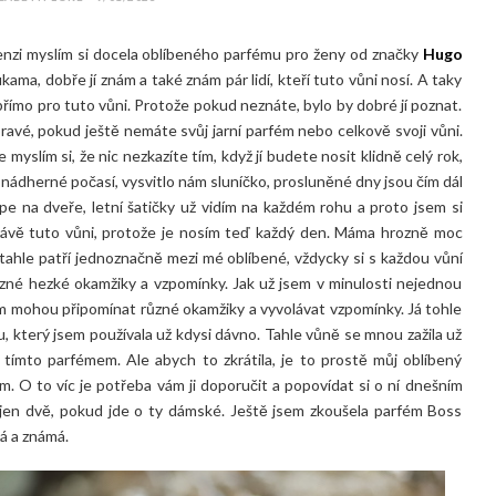
nzi myslím si docela oblíbeného parfému pro ženy od značky
Hugo
ama, dobře jí znám a také znám pár lidí, kteří tuto vůni nosí. A taky
přímo pro tuto vůni. Protože pokud neznáte, bylo by dobré jí poznat.
pravé, pokud ještě nemáte svůj jarní parfém nebo celkově svoji vůni.
 myslím si, že nic nezkazíte tím, když jí budete nosit klidně celý rok,
nádherné počasí, vysvitlo nám sluníčko, prosluněné dny jsou čím dál
epe na dveře, letní šatičky už vidím na každém rohu a proto jsem si
právě tuto vůni, protože je nosím teď každý den. Máma hrozně moc
tahle patří jednoznačně mezi mé oblíbené, vždycky si s každou vůní
různé hezké okamžiky a vzpomínky. Jak už jsem v minulosti nejednou
ám mohou připomínat různé okamžiky a vyvolávat vzpomínky. Já tohle
u, který jsem používala už kdysi dávno. Tahle vůně se mnou zažila už
tímto parfémem. Ale abych to zkrátila, je to prostě můj oblíbený
m. O to víc je potřeba vám ji doporučit a popovídat si o ní dnešním
jen dvě, pokud jde o ty dámské. Ještě jsem zkoušela parfém Boss
ná a známá.