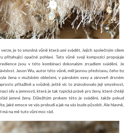
verze, je to smyslná vůně která umí svádět. Jejich společným cílem
u přitahující opačné pohlaví. Tato vůně svojí kompozicí propojuje
ngredience jsou v této kombinaci dokonalým zrcadlem svádění. Je
u závislost. Jason Wu, autor této vůně, měl jasnou představu, čeho by
í byla žena v mužském oblečení, v pánském sexy a zároveň drsném
rosto přitažlivě a svůdně, ještě víc to znásobovalo její smyslnost,
ci síly a jemnosti, která je tak typická právě pro ženy, které chtějí
pořád jemné ženy. Důležitým prvkem této je svádění, takže pokud
íte, jaké emoce ve vás probudí a jak na vás bude působit. Ale hlavně,
el má na mě tuto vůni moc rád.