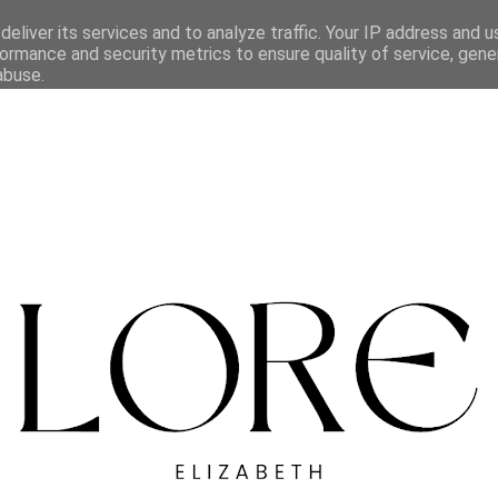
eliver its services and to analyze traffic. Your IP address and 
ormance and security metrics to ensure quality of service, gen
abuse.