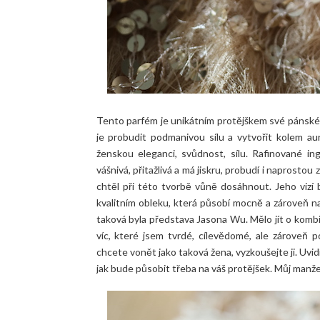
Tento parfém je unikátním protějškem své pánské 
je probudit podmanivou sílu a vytvořit kolem aur
ženskou eleganci, svůdnost, sílu. Rafinované i
vášnivá, přitažlivá a má jiskru, probudí i naprosto
chtěl při této tvorbě vůně dosáhnout. Jeho viz
kvalitním obleku, která působí mocně a zároveň nap
taková byla představa Jasona Wu. Mělo jít o kombina
víc, které jsem tvrdé, cílevědomé, ale zároveň 
chcete vonět jako taková žena, vyzkoušejte ji. Uvid
jak bude působit třeba na váš protějšek. Můj manž