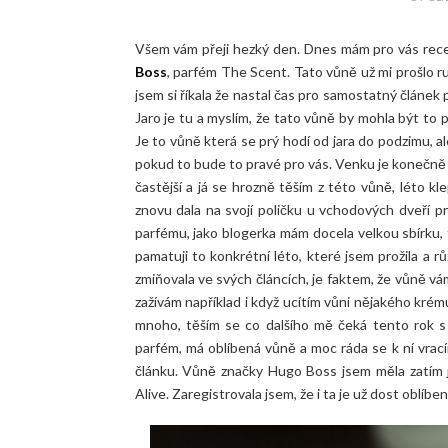
Všem vám přeji hezký den. Dnes mám pro vás rece
Boss
, parfém The Scent. Tato vůně už mi prošlo ruk
jsem si říkala že nastal čas pro samostatný článek 
Jaro je tu a myslím, že tato vůně by mohla být to 
Je to vůně která se prý hodí od jara do podzimu, ale
pokud to bude to pravé pro vás. Venku je konečně 
častější a já se hrozně těším z této vůně, léto kl
znovu dala na svojí poličku u vchodových dveří 
parfému, jako blogerka mám docela velkou sbírku, 
pamatuji to konkrétní léto, které jsem prožila a 
zmiňovala ve svých článcích, je faktem, že vůně v
zažívám například i když ucítím vůni nějakého krém
mnoho, těším se co dalšího mě čeká tento rok s 
parfém, má oblíbená vůně a moc ráda se k ní vrací
článku. Vůně značky Hugo Boss jsem měla zatím 
Alive. Zaregistrovala jsem, že i ta je už dost oblíbe