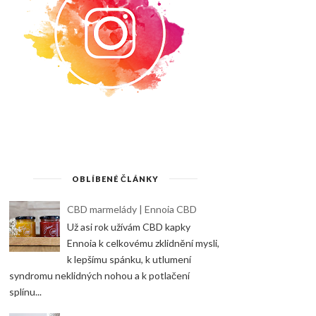
OBLÍBENÉ ČLÁNKY
CBD marmelády | Ennoia CBD
Už asi rok užívám CBD kapky
Ennoia k celkovému zklidnění mysli,
k lepšímu spánku, k utlumení
syndromu neklidných nohou a k potlačení
splínu...