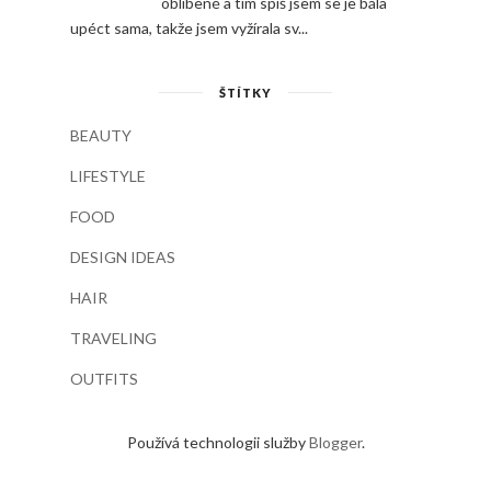
oblíbené a tím spíš jsem se je bála
upéct sama, takže jsem vyžírala sv...
ŠTÍTKY
BEAUTY
LIFESTYLE
FOOD
DESIGN IDEAS
HAIR
TRAVELING
OUTFITS
Používá technologii služby
Blogger
.