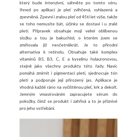
který bude intenzivní, sáhněte po tomto séru.
Ihned po aplikaci je pleť zvlhčená, vyhlazená a
zpevněná. Zpevní i zralou pleť od 45ti let výše, takže
se toho nemusíte bát, účinky se dostaví i u zralé
pleti. Přípravek obsahuje moji velmi oblíbenou
složku a tou je bakuchiol, o kterém jsem se
zmiňovala již nesčetněkrát. Je to přírodní
alternativa k retinolu. Obsahuje také komplex
vitamínů B5, B3, C, E a kyselinu hylauronovou,
stejně jako všechny produkty této řady. Navíc
pomáhá zmírnit i pigmentaci pleti, sjednocuje tón
pleti a podporuje její přirozený jas. Aplikace je
vhodná každé ráno na vyčištěnou pleť, krk a dekolt.
Jemným vmasírováním zapracujete sérum do
pokožky, čímž se produkt i zahřívá a to je příznivé
pro jeho vstřebání.