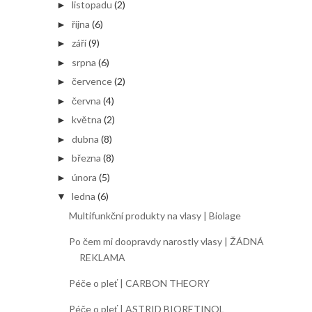
listopadu
(2)
►
října
(6)
►
září
(9)
►
srpna
(6)
►
července
(2)
►
června
(4)
►
května
(2)
►
dubna
(8)
►
března
(8)
►
února
(5)
►
ledna
(6)
▼
Multifunkční produkty na vlasy | Biolage
Po čem mi doopravdy narostly vlasy | ŽÁDNÁ
REKLAMA
Péče o pleť | CARBON THEORY
Péče o pleť | ASTRID BIORETINOL