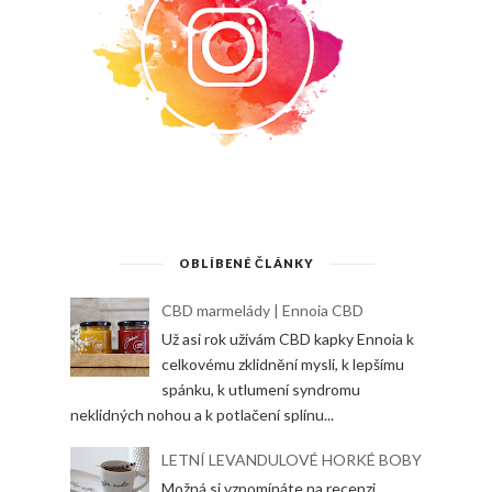
OBLÍBENÉ ČLÁNKY
CBD marmelády | Ennoia CBD
Už asi rok užívám CBD kapky Ennoia k
celkovému zklidnění mysli, k lepšímu
spánku, k utlumení syndromu
neklidných nohou a k potlačení splínu...
LETNÍ LEVANDULOVÉ HORKÉ BOBY
Možná si vzpomínáte na recenzi