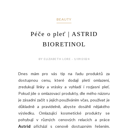
BEAUTY
Péče o pleť | ASTRID
BIORETINOL
BY ELIZABETH LORE - 1/09/2024
Dnes mám pro vás tip na řadu produktů za
dostupnou cenu, které dodají pleti omlazení,
zredukují linky a vrásky a vyhladí i rozjasní pleť.
Pokud jde o omlazovací produkty, dle mého názoru
je zásadní začít s jejich používáním včas, používat je
důkladně a pravidelně, abyste dosáhli nějakého
výsledku. Omlazující kosmetické produkty se
pohybují v různých cenových relacích a práce
Astrid
přichází s cenově dostupným řešením.