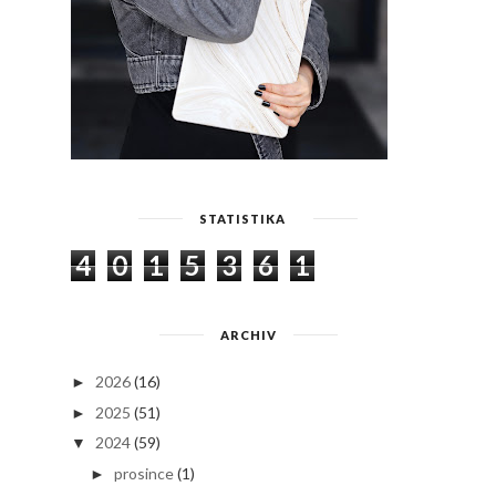
STATISTIKA
4
0
1
5
3
6
1
ARCHIV
2026
(16)
►
2025
(51)
►
2024
(59)
▼
prosince
(1)
►