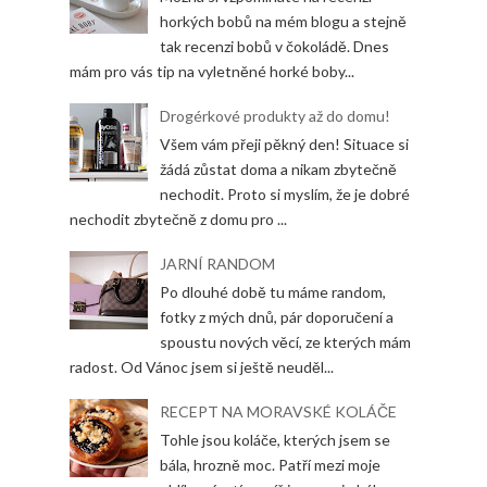
horkých bobů na mém blogu a stejně
tak recenzi bobů v čokoládě. Dnes
mám pro vás tip na vyletněné horké boby...
Drogérkové produkty až do domu!
Všem vám přeji pěkný den! Situace si
žádá zůstat doma a nikam zbytečně
nechodit. Proto si myslím, že je dobré
nechodit zbytečně z domu pro ...
JARNÍ RANDOM
Po dlouhé době tu máme random,
fotky z mých dnů, pár doporučení a
spoustu nových věcí, ze kterých mám
radost. Od Vánoc jsem si ještě neuděl...
RECEPT NA MORAVSKÉ KOLÁČE
Tohle jsou koláče, kterých jsem se
bála, hrozně moc. Patří mezi moje