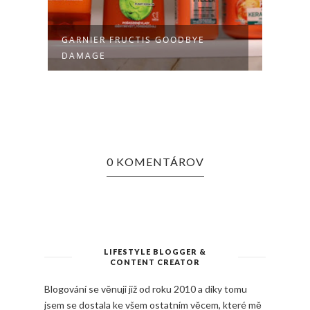
GARNIER FRUCTIS GOODBYE
PR B
DAMAGE
0 KOMENTÁROV
LIFESTYLE BLOGGER &
CONTENT CREATOR
Blogování se věnuji již od roku 2010 a díky tomu
jsem se dostala ke všem ostatním věcem, které mě