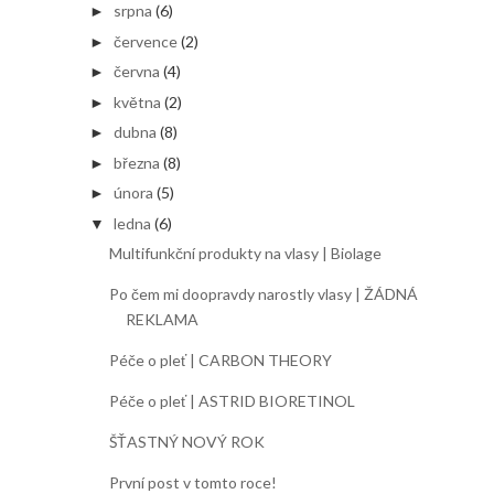
srpna
(6)
►
července
(2)
►
června
(4)
►
května
(2)
►
dubna
(8)
►
března
(8)
►
února
(5)
►
ledna
(6)
▼
Multifunkční produkty na vlasy | Biolage
Po čem mi doopravdy narostly vlasy | ŽÁDNÁ
REKLAMA
Péče o pleť | CARBON THEORY
Péče o pleť | ASTRID BIORETINOL
ŠŤASTNÝ NOVÝ ROK
První post v tomto roce!