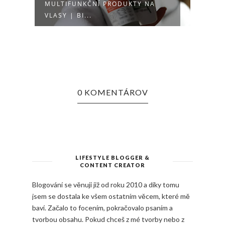
MULTIFUNKČNÍ PRODUKTY NA
KUŘE
VLASY | BI...
0 KOMENTÁROV
LIFESTYLE BLOGGER &
CONTENT CREATOR
Blogování se věnuji již od roku 2010 a díky tomu
jsem se dostala ke všem ostatním věcem, které mě
baví. Začalo to focením, pokračovalo psaním a
tvorbou obsahu. Pokud chceš z mé tvorby nebo z