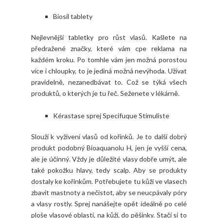
Biosil tablety
Nejlevnější tabletky pro růst vlasů. Kašlete na
předražené značky, které vám cpe reklama na
každém kroku. Po tomhle vám jen možná porostou
více i chloupky, to je jediná možná nevýhoda. Užívat
pravidelně, nezanedbávat to. Což se týká všech
produktů, o kterých je tu řeč. Seženete v lékárně.
Kérastase sprej Specifuque Stimuliste
Slouží k vyživení vlasů od kořínků. Je to další dobrý
produkt podobný Bioaquanolu H, jen je vyšší cena,
ale je účinný. Vždy je důležité vlasy dobře umýt, ale
také pokožku hlavy, tedy scalp. Aby se produkty
dostaly ke kořínkům. Potřebujete tu kůži ve vlasech
zbavit mastnoty a nečistot, aby se neucpávaly póry
a vlasy rostly. Sprej nanášejte opět ideálně po celé
ploše vlasové oblasti, na kůži, do pěšinky. Stačí si to