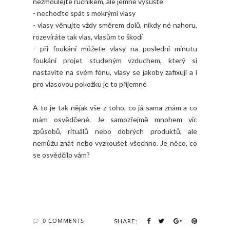
nežmoulejte ručníkem, ale jemně vysušte
- nechoďte spát s mokrými vlasy
- vlasy věnujte vždy směrem dolů, nikdy né nahoru,
rozevíráte tak vlas, vlasům to škodí
- při foukání můžete vlasy na poslední minutu
foukání projet studeným vzduchem, který si
nastavíte na svém fénu, vlasy se jakoby zafixují a i
pro vlasovou pokožku je to příjemné
A to je tak nějak vše z toho, co já sama znám a co
mám osvědčené. Je samozřejmě mnohem víc
způsobů, rituálů nebo dobrých produktů, ale
nemůžu znát nebo vyzkoušet všechno. Je něco, co
se osvědčilo vám?
0 COMMENTS
SHARE: