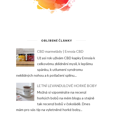
OBLÍBENÉ ČLÁNKY
CBD marmelády | Ennoia CBD
Už asi rok užívám CBD kapky Ennoia k
celkovému zklidnění mysli, k lepšímu
spánku, k utlumení syndromu
neklidných nohou a k potlačení splínu...
LETNÍ LEVANDULOVÉ HORKÉ BOBY
Možná si vzpomínáte na recenzi
horkých bobů na mém blogu a stejně
tak recenzi bobů v čokoládě. Dnes
mám pro vás tip na vyletněné horké boby...