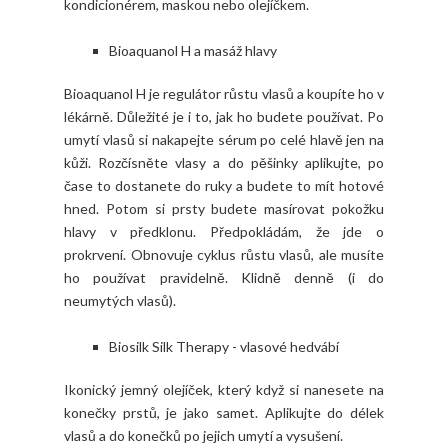
kondicionérem, maskou nebo olejíčkem.
Bioaquanol H a masáž hlavy
Bioaquanol H je regulátor růstu vlasů a koupíte ho v
lékárně. Důležité je i to, jak ho budete používat. Po
umytí vlasů si nakapejte sérum po celé hlavě jen na
kůži. Rozčísněte vlasy a do pěšinky aplikujte, po
čase to dostanete do ruky a budete to mít hotové
hned. Potom si prsty budete masírovat pokožku
hlavy v předklonu. Předpokládám, že jde o
prokrvení. Obnovuje cyklus růstu vlasů, ale musíte
ho používat pravidelně. Klidně denně (i do
neumytých vlasů).
Biosilk Silk Therapy - vlasové hedvábí
Ikonický jemný olejíček, který když si nanesete na
konečky prstů, je jako samet. Aplikujte do délek
vlasů a do konečků po jejich umytí a vysušení.