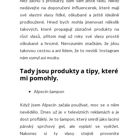
Než začnu s produkty, dám vám ještě radu. Nikdy
nedávejte na doporučení influencerek, které mají
své vlastní vlasy řídké, oškubané a ještě ideálně
prodloužené. Hned bych mohla jmenovat několik
takových, které propagují zázračné produkty na
růst vlasů, přitom mají už roky své vlasy prostě
oškubané a hrozné. Nerozumím značkám, že jdou
takovou cestou a ani lidem, že to nevidí. Instagram
nám vymyl asi mozky.
Tady jsou produkty a tipy, které
mi pomohly.
Alpecin šampon
Když jsem Alpecin začala používat, moc se o něm
nevědělo. Dnes už je v televizních reklamách a je
dost profláklý. Je to šampon, který smrdí jako laciný
pánský sprchový gel, ale vyplatí se vydržet.
Nakonec si ty vlasy stejně provoníte