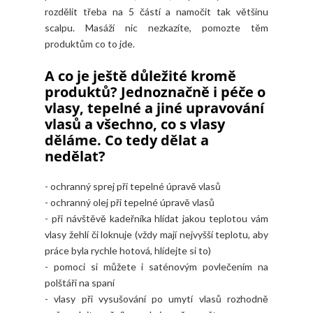
rozdělit třeba na 5 částí a namočit tak většinu
scalpu. Masáží nic nezkazíte, pomozte těm
produktům co to jde.
A co je ještě důležité kromě
produktů? Jednoznačně i péče o
vlasy, tepelné a jiné upravování
vlasů a všechno, co s vlasy
děláme. Co tedy dělat a
nedělat?
- ochranný sprej při tepelné úpravě vlasů
- ochranný olej při tepelné úpravě vlasů
- při návštěvě kadeřníka hlídat jakou teplotou vám
vlasy žehlí či loknuje (vždy mají nejvyšší teplotu, aby
práce byla rychle hotová, hlídejte si to)
- pomoci si můžete i saténovým povlečením na
polštáři na spaní
- vlasy při vysušování po umytí vlasů rozhodně