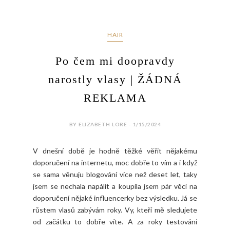
HAIR
Po čem mi doopravdy
narostly vlasy | ŽÁDNÁ
REKLAMA
BY ELIZABETH LORE - 1/15/2024
V dnešní době je hodně těžké věřit nějakému
doporučení na internetu, moc dobře to vím a i když
se sama věnuju blogování více než deset let, taky
jsem se nechala napálit a koupila jsem pár věcí na
doporučení nějaké influencerky bez výsledku. Já se
růstem vlasů zabývám roky. Vy, kteří mě sledujete
od začátku to dobře víte. A za roky testování