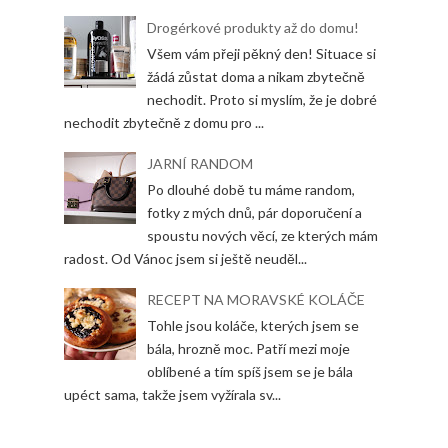
Drogérkové produkty až do domu!
Všem vám přeji pěkný den! Situace si
žádá zůstat doma a nikam zbytečně
nechodit. Proto si myslím, že je dobré
nechodit zbytečně z domu pro ...
JARNÍ RANDOM
Po dlouhé době tu máme random,
fotky z mých dnů, pár doporučení a
spoustu nových věcí, ze kterých mám
radost. Od Vánoc jsem si ještě neuděl...
RECEPT NA MORAVSKÉ KOLÁČE
Tohle jsou koláče, kterých jsem se
bála, hrozně moc. Patří mezi moje
oblíbené a tím spíš jsem se je bála
upéct sama, takže jsem vyžírala sv...