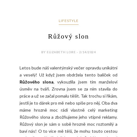
LIFESTYLE
Růžový slon
BY ELIZABETH LORE - 2/14/2024
Letos bude náš valentýnský večer opravdu unikátní
a veselý! Už když jsem obdržela tento balíček od
Růžového slona
, vykouzlila jsem tím manželovi
úsměv na tváři. Zrovna jsem se za ním stavila do
práce a už se začal pomalu těšit. Tak trochu si říkám,
jestli je to dárek pro mě nebo spíše pro něj. Oba dva
máme hrozně moc rádi vlastně celý marketing
Růžového slona a zbožňujeme jeho vtipné reklamy.
Růžový slon je sám o sobě hrozně moc roztomilý a
baví nás! O to více mě těší, že mohu touto cestou