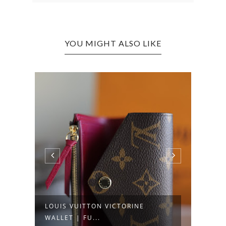
YOU MIGHT ALSO LIKE
LOUIS VUITTON VICTORINE
LOUI
G
WALLET | FU...
DAMI