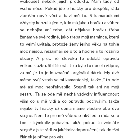
vyzkoušet několik jejich produktů. Mám tady od
všeho něco. Pokud jde o hračky pro dospělé, ráda
zkouším nové věci a baví mě to. S kamarádkami
vždycky konzultujeme, kdo má jakou hračku a vůbec
se nebojím ani toho, dát nějakou hračku třeba
ženám ve své rodině, jako třeba mojí mamince, která
to velmi uvítala, protože ženy jejího věku na tohle
moc nejsou, nezajímají se o to a hodně jí to rozšířilo
obzory. A proč né, člověku to udělalá opravdu
velkou službu. Sblížilo nás to a bylo to docela vtipné,
za mě je to jednoznačně originální dárek. My dvě
máme svůj vztah velmi kamarádský, takže jí to ode
mě asi moc nepřekvapilo. Stejně tak ani ne mojí
sestru. Ta se ode mě nechá vždycky influencnout
vším co u mě vidí a co opravdu pochválím, takže
nějaké ty hračky už doma máme vlastně obě dvě
stejné. Není to pro mě vůbec tenký led a ráda se o
tom s kýmkoliv pobavím. Takže pokud to vnímáte
stejně a jste rádi za jakékoliv doporučení, tak dnešní
článek je přímo pro vás.