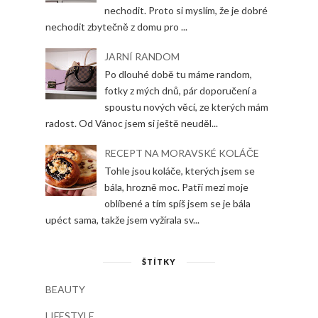
nechodit. Proto si myslím, že je dobré
nechodit zbytečně z domu pro ...
JARNÍ RANDOM
Po dlouhé době tu máme random,
fotky z mých dnů, pár doporučení a
spoustu nových věcí, ze kterých mám
radost. Od Vánoc jsem si ještě neuděl...
RECEPT NA MORAVSKÉ KOLÁČE
Tohle jsou koláče, kterých jsem se
bála, hrozně moc. Patří mezi moje
oblíbené a tím spíš jsem se je bála
upéct sama, takže jsem vyžírala sv...
ŠTÍTKY
BEAUTY
LIFESTYLE