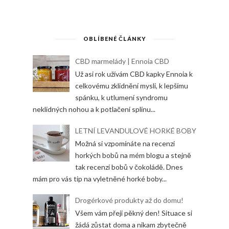
OBLÍBENÉ ČLÁNKY
CBD marmelády | Ennoia CBD
Už asi rok užívám CBD kapky Ennoia k
celkovému zklidnění mysli, k lepšímu
spánku, k utlumení syndromu
neklidných nohou a k potlačení splínu...
LETNÍ LEVANDULOVÉ HORKÉ BOBY
Možná si vzpomínáte na recenzi
horkých bobů na mém blogu a stejně
tak recenzi bobů v čokoládě. Dnes
mám pro vás tip na vyletněné horké boby...
Drogérkové produkty až do domu!
Všem vám přeji pěkný den! Situace si
žádá zůstat doma a nikam zbytečně