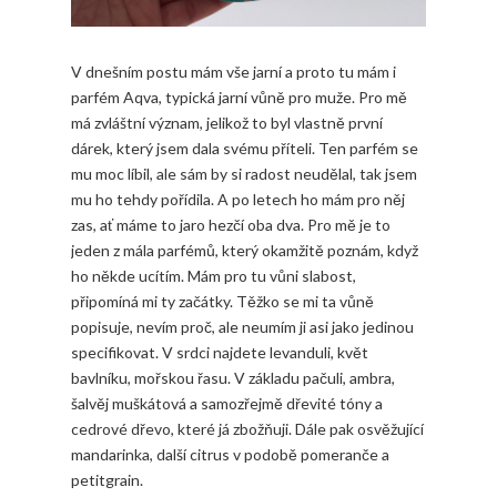
V dnešním postu mám vše jarní a proto tu mám i
parfém Aqva, typická jarní vůně pro muže. Pro mě
má zvláštní význam, jelikož to byl vlastně první
dárek, který jsem dala svému příteli. Ten parfém se
mu moc líbil, ale sám by si radost neudělal, tak jsem
mu ho tehdy pořídila. A po letech ho mám pro něj
zas, ať máme to jaro hezčí oba dva. Pro mě je to
jeden z mála parfémů, který okamžitě poznám, když
ho někde ucítím. Mám pro tu vůni slabost,
připomíná mi ty začátky. Těžko se mi ta vůně
popisuje, nevím proč, ale neumím ji asi jako jedinou
specifikovat. V srdci najdete levanduli, květ
bavlníku, mořskou řasu. V základu pačuli, ambra,
šalvěj muškátová a samozřejmě dřevité tóny a
cedrové dřevo, které já zbožňuji. Dále pak osvěžující
mandarinka, další citrus v podobě pomeranče a
petitgrain.