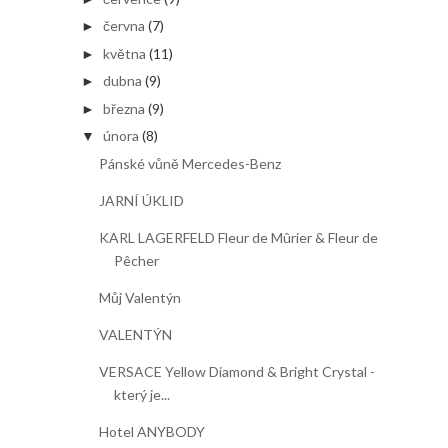
června
(7)
►
května
(11)
►
dubna
(9)
►
března
(9)
►
února
(8)
▼
Pánské vůně Mercedes-Benz
JARNÍ ÚKLID
KARL LAGERFELD Fleur de Mûrier & Fleur de
Pêcher
Můj Valentýn
VALENTÝN
VERSACE Yellow Diamond & Bright Crystal -
který je...
Hotel ANYBODY