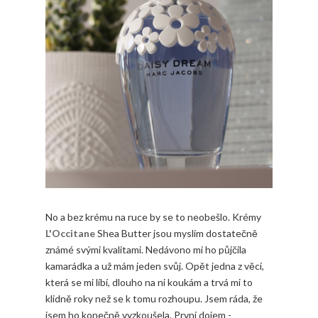
No a bez krému na ruce by se to neobešlo. Krémy
L'Occitane
Shea Butter jsou myslím dostatečně
známé svými kvalitami. Nedávono mi ho půjčila
kamarádka a už mám jeden svůj. Opět jedna z věcí,
která se mi líbí, dlouho na ni koukám a trvá mi to
klidně roky než se k tomu rozhoupu. Jsem ráda, že
jsem ho konečně vyzkoušela. První dojem -