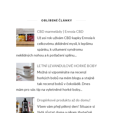
OBLÍBENÉ ČLÁNKY
CBD marmelády | Ennoia CBD
Už asi rok užívám CBD kapky Ennoia k
celkovému zklidnění mysli, k lepšímu
spánku, k utlumení syndromu
neklidných nohou a k potlačení splínu...
LETNÍ LEVANDULOVÉ HORKÉ BOBY
Možná si vzpomínáte na recenzi
horkých bobů na mém blogu a stejně
tak recenzi bobů v čokoládě. Dnes
mám pro vás tip na vyletněné horké boby...
Drogérkové produkty až do domu!
Všem vám přeji pěkný den! Situace si
žádá zůstat doma a nikam zbytečně