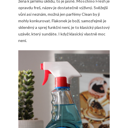
žena k jarnímu úklidu, to je jasné.
Moschino
Fresh je
opravdu freš, název je dostatečně výživný. Svěžejší
vůni asi neznám, možná jen parfémy Clean by jí
mohly konkurovat. Flakonek je boží, samozřejmě je
skleněný a sprej funkční není, je to klasický plastový
uzávěr, který sundáte. I když klasický vlastně moc
není.