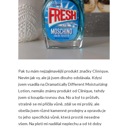
Pak tu mám nejzajímavější produkt značky
Clinique
.
Nevím jak vy, ale já jsem dlouho odolávala. Kdysi
jsem vsadila na Dramatically Different Moisturizing
Lotion, nemálo známy produkt od Clinique, tehdy
jsem si koupila rovnou dva. No a byl to průšvih,
strašně se mi příčila vůně, zdál se mi prošlý, ale
obešla jsem různé kamenné prodejny a opravdu je
to jeho specifická vůně, která prostě nesedne
všem. Na pleti mi nadělal neplechu a od té doby