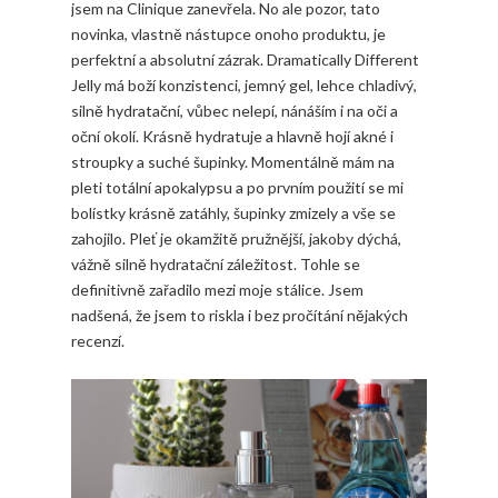
jsem na Clinique zanevřela. No ale pozor, tato
novinka, vlastně nástupce onoho produktu, je
perfektní a absolutní zázrak. Dramatically Different
Jelly má boží konzistenci, jemný gel, lehce chladivý,
silně hydratační, vůbec nelepí, nánáším i na oči a
oční okolí. Krásně hydratuje a hlavně hojí akné i
stroupky a suché šupinky. Momentálně mám na
pleti totální apokalypsu a po prvním použití se mi
bolístky krásně zatáhly, šupinky zmizely a vše se
zahojilo. Pleť je okamžitě pružnější, jakoby dýchá,
vážně silně hydratační záležitost. Tohle se
definitivně zařadilo mezi moje stálice. Jsem
nadšená, že jsem to riskla i bez pročítání nějakých
recenzí.