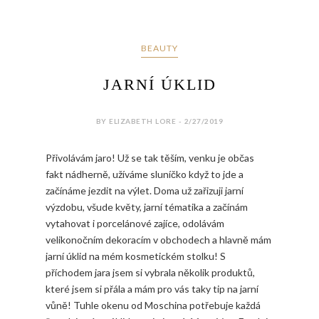
BEAUTY
JARNÍ ÚKLID
BY ELIZABETH LORE - 2/27/2019
Přivolávám jaro! Už se tak těším, venku je občas
fakt nádherně, užíváme sluníčko když to jde a
začínáme jezdit na výlet. Doma už zařizuji jarní
výzdobu, všude květy, jarní tématika a začínám
vytahovat i porcelánové zajíce, odolávám
velikonočním dekoracím v obchodech a hlavně mám
jarní úklid na mém kosmetickém stolku! S
příchodem jara jsem si vybrala několik produktů,
které jsem si přála a mám pro vás taky tip na jarní
vůně! Tuhle okenu od Moschina potřebuje každá