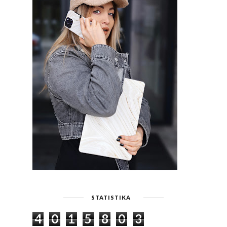
STATISTIKA
4
0
1
5
8
0
3