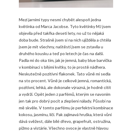
Mezi jarními typy nesmí chybět alespoň jedna
květinka od Marca Jacobse. Tyto květinky MJ jsem
objevila před takřka deseti lety, no už to nějaká
doba bude. Strašně jsem si na nich ujížděla a chtěla
jsem je mít všechny, naštěstí jsem se zstavila u
druhého kousku a teď po letech je čas na další.
Padla mi do oka tím, jak je jemná, baby blue barvička
v kombinaci s bílými kvítky, to je prostě nádhera.
Neskutečně pozitivní flakonek. Tato vůně mi sedla
na sto procent. Vůně je celkově jemná, romantická,
pozitivní, lehká, ale dokonale výrazná, je hodně cítit
a vydrží. Opět jeden z parfémů, kterým se navoním
jen tak pro dobrý pocit a zlepšení nálady. Působí na
mě skvěle. V tomto parfému je perfektní kombinace
kokosu, jasmínu, liči. Pak zajímavá hruška, která vůni
dává svěžest, dále bílé dřevo, grapefruit, ostružina,
pižmo a vistárie. Všechno ovoce je vlastně hlavou