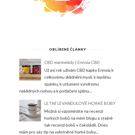
OBLÍBENÉ ČLÁNKY
CBD marmelády | Ennoia CBD
Už asi rok užívám CBD kapky Ennoia k
celkovému zklidnění mysli, k lepšímu
spánku, k utlumení syndromu
neklidných nohou a k potlačení splínu...
LETNÍ LEVANDULOVÉ HORKÉ BOBY
Možná si vzpomínáte na recenzi
horkých bobů na mém blogu a stejně
tak recenzi bobů v čokoládě. Dnes
mám pro vás tip na vyletněné horké boby...