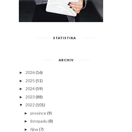
STATISTIKA
ARCHIV
2026
(16)
►
2025
(51)
►
2024
(59)
►
2023
(88)
►
2022
(101)
▼
prosince
(9)
►
listopadu
(8)
►
října
(7)
►