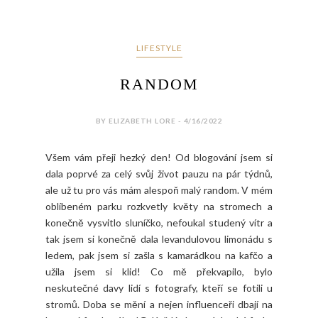
LIFESTYLE
RANDOM
BY ELIZABETH LORE - 4/16/2022
Všem vám přeji hezký den! Od blogování jsem si
dala poprvé za celý svůj život pauzu na pár týdnů,
ale už tu pro vás mám alespoň malý random. V mém
oblíbeném parku rozkvetly květy na stromech a
konečně vysvitlo sluníčko, nefoukal studený vítr a
tak jsem si konečně dala levandulovou limonádu s
ledem, pak jsem si zašla s kamarádkou na kafčo a
užila jsem si klid! Co mě překvapilo, bylo
neskutečné davy lidí s fotografy, kteří se fotili u
stromů. Doba se mění a nejen influenceři dbají na