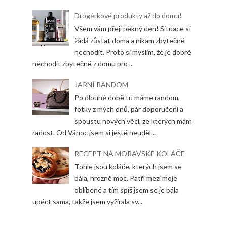
Drogérkové produkty až do domu!
Všem vám přeji pěkný den! Situace si
žádá zůstat doma a nikam zbytečně
nechodit. Proto si myslím, že je dobré
nechodit zbytečně z domu pro ...
JARNÍ RANDOM
Po dlouhé době tu máme random,
fotky z mých dnů, pár doporučení a
spoustu nových věcí, ze kterých mám
radost. Od Vánoc jsem si ještě neuděl...
RECEPT NA MORAVSKÉ KOLÁČE
Tohle jsou koláče, kterých jsem se
bála, hrozně moc. Patří mezi moje
oblíbené a tím spíš jsem se je bála
upéct sama, takže jsem vyžírala sv...