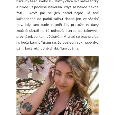
barevný feed svého IG. Každý chce mít hezké fotky
a nikdo už podivně nekouká, když se někdo někde
fotí. I když, pár se jich pořád najde. Já teď
každopádně do parků začnu chodit jen ve všední
dny, kdy tam bude nejmíň lidí, protože ty davy
značně ubírají na té pohodě, kterou od takových
procházek parkem očekávám. A snad se brzy projdu
i s kočárkem, přiznám se, že poslední rok nebo dva
už mi kočárek hodně chybí. Nám oběma.