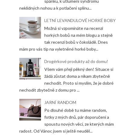
spánku, k utlumení syndromu
neklidných nohou a k potlačení splínu...
LETNÍ LEVANDULOVÉ HORKÉ BOBY
Možná si vzpomínáte na recenzi
horkých bobů na mém blogu a stejně
tak recenzi bobů v čokoládě. Dnes
mám pro vás tip na vyletněné horké boby...
Drogérkové produkty až do domu!
Všem vám přeji pěkný den! Situace si
žádá zůstat doma a nikam zbytečně
nechodit. Proto si myslím, že je dobré
nechodit zbytečně z domu pro ...
JARNÍ RANDOM
Po dlouhé době tu máme random,
fotky z mých dnů, pár doporučení a
spoustu nových věcí, ze kterých mám
radost. Od Vánoc jsem si ještě neuděl...