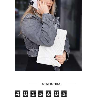
STATISTIKA
4
0
1
5
6
0
5