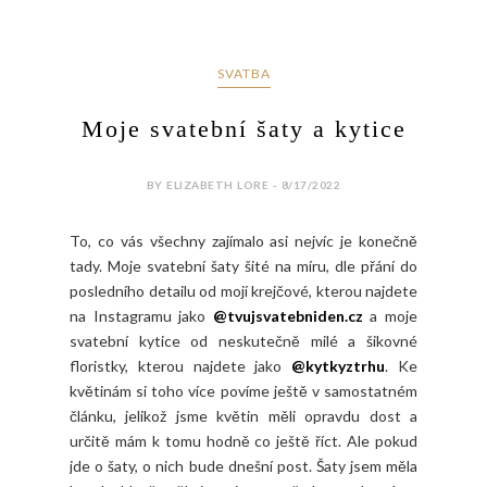
SVATBA
Moje svatební šaty a kytice
BY ELIZABETH LORE - 8/17/2022
To, co vás všechny zajímalo asi nejvíc je konečně
tady. Moje svatební šaty šité na míru, dle přání do
posledního detailu od mojí krejčové, kterou najdete
na Instagramu jako
@tvujsvatebniden.cz
a moje
svatební kytice od neskutečně milé a šikovné
floristky, kterou najdete jako
@kytkyztrhu
. Ke
květinám si toho více povíme ještě v samostatném
článku, jelikož jsme květin měli opravdu dost a
určitě mám k tomu hodně co ještě říct. Ale pokud
jde o šaty, o nich bude dnešní post. Šaty jsem měla