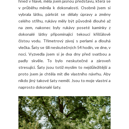
hned v hlavě, měla jsem jasnou představu, která se
v průběhu měnila k dokonalosti. Osobně jsem si
vybrala látku, párkrát se dělaly úpravy a změny
celého střihu, rukávy měly být původně dlouhé až
na zem, nakonec byly rukávy poseté kamínky z
dokonalé látky připomínající tekoucí křišťálově
čistou vodu. Třímetrový závoj s perlami a dlouhá
vlečka. Šaty se šili neskutečných 54 hodin, ve dne, v
noci. Vyzvedla jsem si je dva dny před svatbou a
padly skvěle. To bylo neskutečné a zároveň
stresující. Šaty jsou totiž myslím to nejdůležitější a
proto jsem je chtěla mít dle vlastního návrhu. Aby
nikdo jiný takové šaty neměl. Jsou to moje vlastní a
naprosto dokonalé šaty.