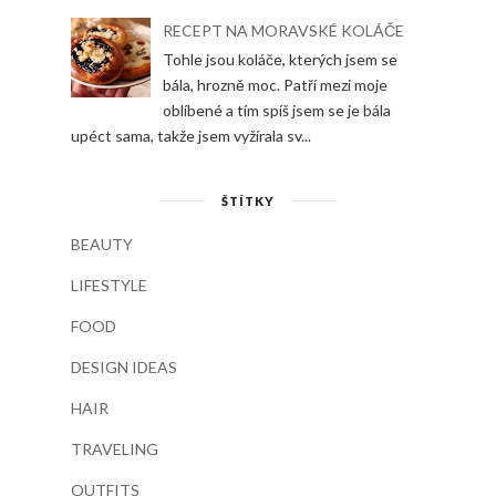
RECEPT NA MORAVSKÉ KOLÁČE
Tohle jsou koláče, kterých jsem se
bála, hrozně moc. Patří mezi moje
oblíbené a tím spíš jsem se je bála
upéct sama, takže jsem vyžírala sv...
ŠTÍTKY
BEAUTY
LIFESTYLE
FOOD
DESIGN IDEAS
HAIR
TRAVELING
OUTFITS