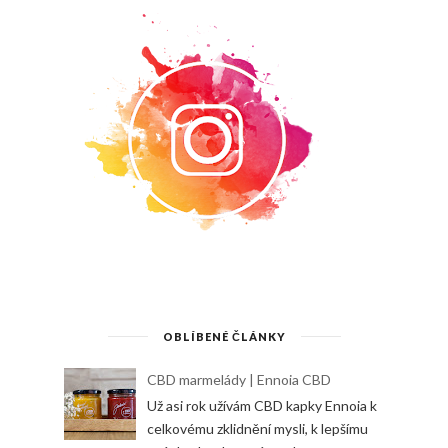
OBLÍBENÉ ČLÁNKY
CBD marmelády | Ennoia CBD
Už asi rok užívám CBD kapky Ennoia k
celkovému zklidnění mysli, k lepšímu