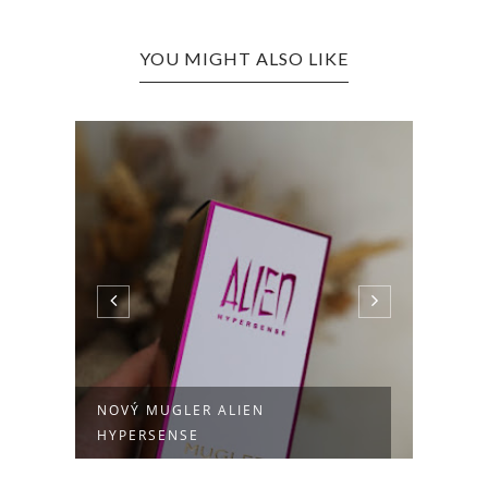
YOU MIGHT ALSO LIKE
H
NOVÝ MUGLER ALIEN
NOVÝ
HYPERSENSE
L'EAU