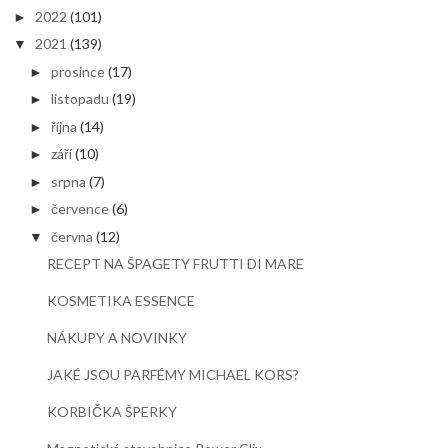
2022
(101)
►
2021
(139)
▼
prosince
(17)
►
listopadu
(19)
►
října
(14)
►
září
(10)
►
srpna
(7)
►
července
(6)
►
června
(12)
▼
RECEPT NA ŠPAGETY FRUTTI DI MARE
KOSMETIKA ESSENCE
NÁKUPY A NOVINKY
JAKÉ JSOU PARFÉMY MICHAEL KORS?
KORBIČKA ŠPERKY