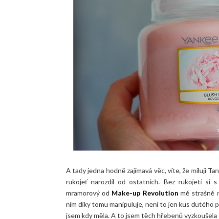
A tady jedna hodně zajímavá věc, víte, že miluji T
rukojeť narozdíl od ostatních. Bez rukojeti si
mramorový od
Make-up Revolution
mě strašně n
ním díky tomu manipuluje, není to jen kus dutého pla
jsem kdy měla. A to jsem těch hřebenů vyzkoušel