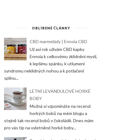
OBLÍBENÉ ČLÁNKY
CBD marmelády | Ennoia CBD
Už asi rok užívám CBD kapky
Ennoia k celkovému zklidnění mysli,
k lepšímu spánku, k utlumení
syndromu neklidných nohou a k potlačení
splínu...
LETNÍ LEVANDULOVÉ HORKÉ
BOBY
Možná si vzpomínáte na recenzi
horkých bobů na mém blogu a
stejně tak recenzi bobů v čokoládě. Dnes mám
pro vás tip na vyletněné horké boby...