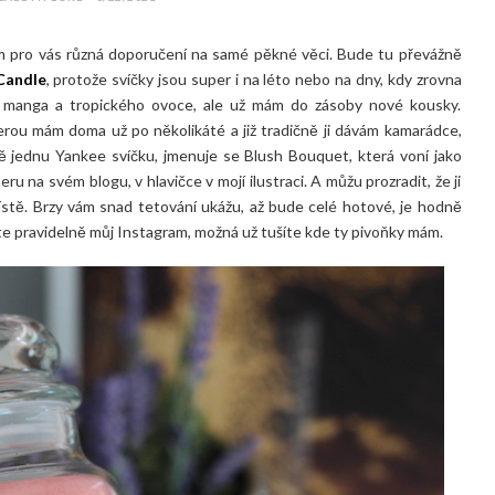
 pro vás různá doporučení na samé pěkné věci. Bude tu převážně
Candle
, protože svíčky jsou super i na léto nebo na dny, kdy zrovna
vůní manga a tropického ovoce, ale už mám do zásoby nové kousky.
rou mám doma už po několikáté a již tradičně ji dávám kamarádce,
tě jednu Yankee svíčku, jmenuje se Blush Bouquet, která voní jako
eru na svém blogu, v hlavičce v mojí ilustraci. A můžu prozradit, že ji
tě. Brzy vám snad tetování ukážu, až bude celé hotové, je hodně
jete pravidelně můj Instagram, možná už tušíte kde ty pivoňky mám.