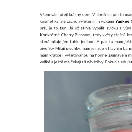
Všem vám přeji krásný den! V dnešním postu mám
kosmetika, ale začnu vyletěními svíčkami
Yankee 
prší, je to fajn. Já už stihla vypálit svíčku s 
Konkrétně Cherry Blossom, tedy květy třešní, kte
která miluje jen tuhle jedinou. A pak tu mám ješ
pivoňky. Miluji pivoňky, mám je i zde v hlavním bann
mám krátce i vytetovanou na hodně zajímavém mís
veliké a ještě mě čekají tři návštěvy. Pokud sledu