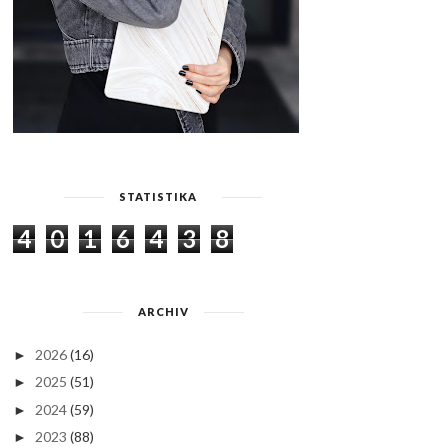
STATISTIKA
4
0
1
6
4
3
8
ARCHIV
2026
(16)
►
2025
(51)
►
2024
(59)
►
2023
(88)
►