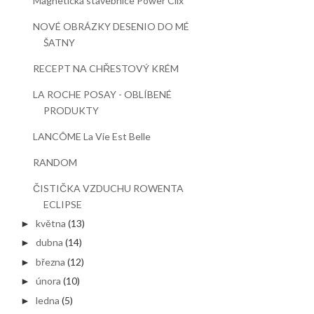
Magnetická stavebnice Power Clix
NOVÉ OBRÁZKY DESENIO DO MÉ
ŠATNY
RECEPT NA CHŘESTOVÝ KRÉM
LA ROCHE POSAY - OBLÍBENÉ
PRODUKTY
LANCÔME La Vie Est Belle
RANDOM
ČISTIČKA VZDUCHU ROWENTA
ECLIPSE
května
(13)
►
dubna
(14)
►
března
(12)
►
února
(10)
►
ledna
(5)
►