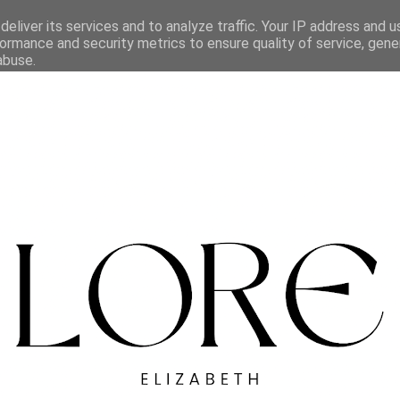
eliver its services and to analyze traffic. Your IP address and 
ormance and security metrics to ensure quality of service, gen
abuse.