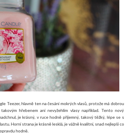
angle Teezer, hlavně ten na česání mokrých vlasů, protože má dobrou
 s takovým hřebenem ani nevyžehlím vlasy například. Tento nový
adchnul, je krásný, v ruce hodně příjemný, takový těžký, lépe se s
stu. Horní strana je krásně lesklá, je vážně kvalitní, snad nejlepší co
a opravdu hodně.