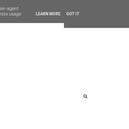
user-agent
erate usage
LEARN MORE
GOT IT